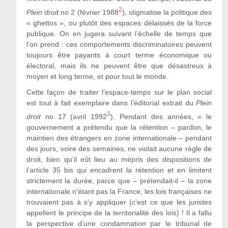
2
Plein droit
no 2 (février 1988
), stigmatise la politique des
« ghettos », ou plutôt des espaces délaissés de la force
publique. On en jugera suivant l’échelle de temps que
l’on prend : ces comportements discriminatoires peuvent
toujours être payants à court terme économique ou
électoral, mais ils ne peuvent être que désastreux à
moyen et long terme, et pour tout le monde.
Cette façon de traiter l’espace-temps sur le plan social
est tout à fait exemplaire dans l’éditorial extrait du
Plein
3
droit
no 17 (avril 1992
). Pendant des années, « le
gouvernement a prétendu que la rétention – pardon, le
maintien des étrangers en zone internationale – pendant
des jours, voire des semaines, ne violait aucune règle de
droit, bien qu’il eût lieu au mépris des dispositions de
l’article 35 bis qui encadrent la rétention et en limitent
strictement la durée, parce que – prétendait-il – la zone
internationale n’étant pas la France, les lois françaises ne
trouvaient pas à s’y appliquer (c’est ce que les juristes
appellent le principe de la territorialité des lois) ! Il a fallu
la perspective d’une condamnation par le tribunal de