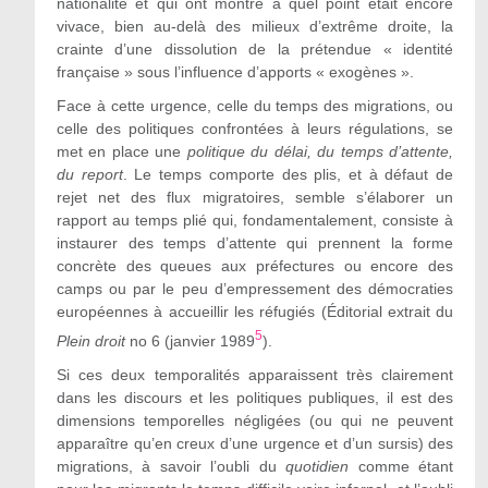
nationalité et qui ont montré à quel point était encore
vivace, bien au-delà des milieux d’extrême droite, la
crainte d’une dissolution de la prétendue « identité
française » sous l’influence d’apports « exogènes ».
Face à cette urgence, celle du temps des migrations, ou
celle des politiques confrontées à leurs régulations, se
met en place une
politique du délai, du temps d’attente,
du report
. Le temps comporte des plis, et à défaut de
rejet net des flux migratoires, semble s’élaborer un
rapport au temps plié qui, fondamentalement, consiste à
instaurer des temps d’attente qui prennent la forme
concrète des queues aux préfectures ou encore des
camps ou par le peu d’empressement des démocraties
européennes à accueillir les réfugiés (Éditorial extrait du
5
Plein droit
no 6 (janvier 1989
).
Si ces deux temporalités apparaissent très clairement
dans les discours et les politiques publiques, il est des
dimensions temporelles négligées (ou qui ne peuvent
apparaître qu’en creux d’une urgence et d’un sursis) des
migrations, à savoir l’oubli du
quotidien
comme étant