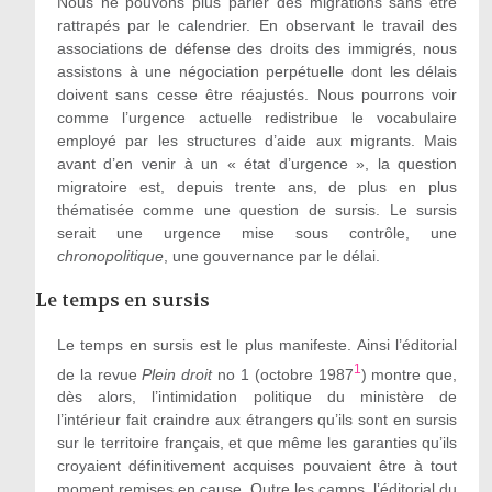
Nous ne pouvons plus parler des migrations sans être
rattrapés par le calendrier. En observant le travail des
associations de défense des droits des immigrés, nous
assistons à une négociation perpétuelle dont les délais
doivent sans cesse être réajustés. Nous pourrons voir
comme l’urgence actuelle redistribue le vocabulaire
employé par les structures d’aide aux migrants. Mais
avant d’en venir à un « état d’urgence », la question
migratoire est, depuis trente ans, de plus en plus
thématisée comme une question de sursis. Le sursis
serait une urgence mise sous contrôle, une
chronopolitique
, une gouvernance par le délai.
Le temps en sursis
Le temps en sursis est le plus manifeste. Ainsi l’éditorial
1
de la revue
Plein droit
no 1 (octobre 1987
) montre que,
dès alors, l’intimidation politique du ministère de
l’intérieur fait craindre aux étrangers qu’ils sont en sursis
sur le territoire français, et que même les garanties qu’ils
croyaient définitivement acquises pouvaient être à tout
moment remises en cause. Outre les camps, l’éditorial du