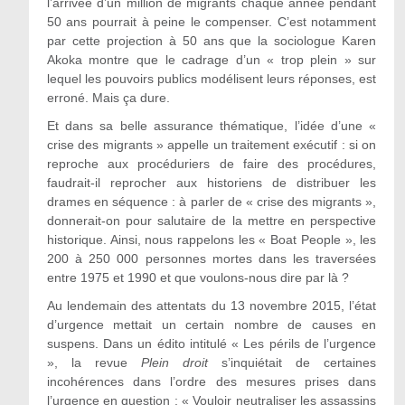
l’arrivée d’un million de migrants chaque année pendant
50 ans pourrait à peine le compenser. C’est notamment
par cette projection à 50 ans que la sociologue Karen
Akoka montre que le cadrage d’un « trop plein » sur
lequel les pouvoirs publics modélisent leurs réponses, est
erroné. Mais ça dure.
Et dans sa belle assurance thématique, l’idée d’une «
crise des migrants » appelle un traitement exécutif : si on
reproche aux procéduriers de faire des procédures,
faudrait-il reprocher aux historiens de distribuer les
drames en séquence : à parler de « crise des migrants »,
donnerait-on pour salutaire de la mettre en perspective
historique. Ainsi, nous rappelons les « Boat People », les
200 à 250 000 personnes mortes dans les traversées
entre 1975 et 1990 et que voulons-nous dire par là ?
Au lendemain des attentats du 13 novembre 2015, l’état
d’urgence mettait un certain nombre de causes en
suspens. Dans un édito intitulé « Les périls de l’urgence
», la revue
Plein droit
s’inquiétait de certaines
incohérences dans l’ordre des mesures prises dans
l’urgence en question : « Vouloir neutraliser les assassins