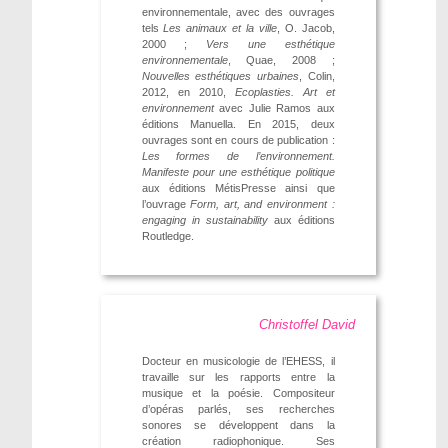
environnementale, avec des ouvrages
tels
Les animaux et la ville
, O. Jacob,
2000 ;
Vers une esthétique
environnementale
, Quae, 2008 ;
Nouvelles esthétiques urbaines
, Colin,
2012, en 2010,
Ecoplasties. Art et
environnement
avec Julie Ramos aux
éditions Manuella. En 2015, deux
ouvrages sont en cours de publication :
Les formes de l’environnement.
Manifeste pour une esthétique politique
aux éditions MétisPresse ainsi que
l’ouvrage
Form, art, and environment :
engaging in sustainability
aux éditions
Routledge.
Christoffel David
Docteur en musicologie de l’EHESS, il
travaille sur les rapports entre la
musique et la poésie. Compositeur
d’opéras parlés, ses recherches
sonores se développent dans la
création radiophonique. Ses