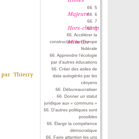
66. 5
Majeure
66. 6
66. 7
Hors-champ
66. 8
66. Accélérer la
Mineure
construction de l’Europe
fédérale
66. Apprendre l’écologie
par d’autres éducations
66. Créer des asiles de
, par
Thierry
data autogérés par les
citoyens
66. Débureaucratiser
66. Donner un statut
juridique aux « communs »
66. D’autres politiques sont
possibles
66. Élargir la compétence
démocratique
66. Faire attention les uns