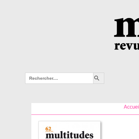
Search Button
Search
for:
Accuei