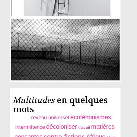
Multitudes
en quelques
mots
écoféminismes
revenu universel
décoloniser
matières
intermittence
travail
contre-fictions
pensantes
Afrique