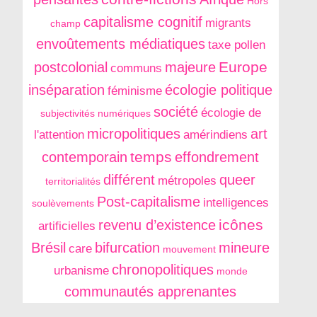
Hors
capitalisme cognitif
migrants
champ
envoûtements médiatiques
taxe pollen
Europe
postcolonial
majeure
communs
inséparation
écologie politique
féminisme
société
écologie de
subjectivités numériques
micropolitiques
art
l'attention
amérindiens
temps
contemporain
effondrement
différent
queer
métropoles
territorialités
Post-capitalisme
intelligences
soulèvements
icônes
revenu d’existence
artificielles
Brésil
bifurcation
mineure
care
mouvement
chronopolitiques
urbanisme
monde
communautés apprenantes