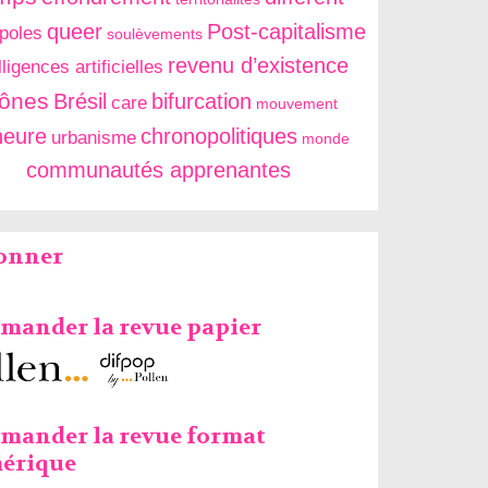
queer
Post-capitalisme
poles
soulèvements
revenu d’existence
lligences artificielles
cônes
Brésil
bifurcation
care
mouvement
neure
chronopolitiques
urbanisme
monde
communautés apprenantes
bonner
ander la revue papier
mander la revue format
érique