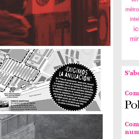
métro
inte
i
mi
S'a
Comm
Com
num