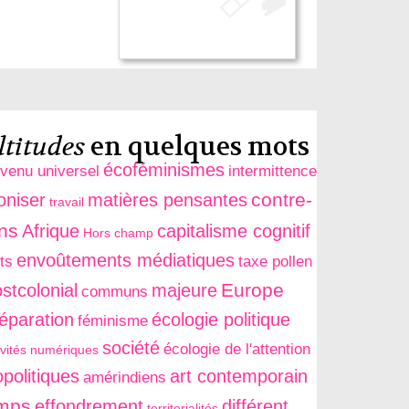
titudes
en quelques mots
écoféminismes
evenu universel
intermittence
contre-
oniser
matières pensantes
travail
ons
Afrique
capitalisme cognitif
Hors champ
envoûtements médiatiques
ts
taxe pollen
Europe
stcolonial
majeure
communs
séparation
écologie politique
féminisme
société
écologie de l'attention
ivités numériques
politiques
art contemporain
amérindiens
mps
effondrement
différent
territorialités