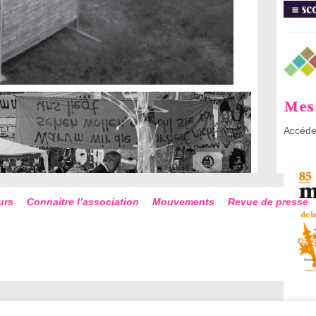
Mes 
Accéde
urs
Connaitre l’association
Mouvements
Revue de presse