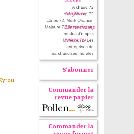
À chaud 72
Majeure
Hors-Champ 72
Icônes 72. Melik Ohanian
Hors-champ
Majeure 72. Inséparation,
modes d’emploi
Mineure
Mineure 72. Les
entreprises de
marchandises morales
S'abonner
 Kyrou
Commander la
revue papier
Commander la
revue format