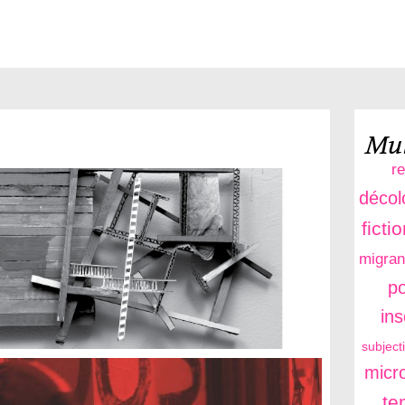
Mul
r
décol
ficti
migran
po
in
subject
micro
te