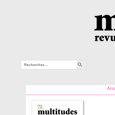
Search Button
Search
for:
Accu