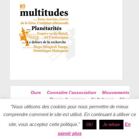
Ours
Connaitre l’association
Mouvements
Revue de presse
Collaborer
Alice
Futur Antérieur
Plan du site
"Nous utilisons des cookies pour nous permettre de mieux
comprendre comment le site est utilisé. En continuant à utiliser ce
site, vous acceptez cette politique."
En
Ok!
Je refuse
savoir plus
Conception - Realisation Elan Creatif