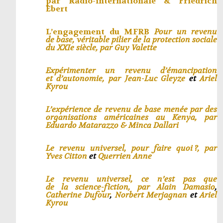
par
Radio-internationale & Friedrich
Ebert
L’engagement du MFRB
Pour un revenu
de base, véritable pilier de la protection sociale
du XXIe siècle, par
Guy Valette
Expérimenter un revenu d’émancipation
et d’autonomie, par
Jean-Luc Gleyze
et
Ariel
Kyrou
L’expérience de revenu de base menée par des
organisations américaines au Kenya, par
Eduardo Matarazzo & Minca Dallari
Le revenu universel, pour faire quoi ?, par
Yves Citton
et
Querrien Anne
Le revenu universel, ce n’est pas que
de la science-fiction, par
Alain Damasio
,
Catherine Dufour
,
Norbert Merjagnan
et
Ariel
Kyrou