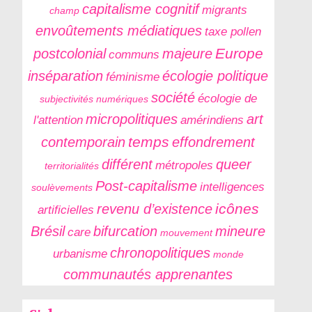
capitalisme cognitif
migrants
champ
envoûtements médiatiques
taxe pollen
Europe
postcolonial
majeure
communs
inséparation
écologie politique
féminisme
société
écologie de
subjectivités numériques
micropolitiques
art
l'attention
amérindiens
temps
contemporain
effondrement
différent
queer
métropoles
territorialités
Post-capitalisme
intelligences
soulèvements
icônes
revenu d’existence
artificielles
Brésil
bifurcation
mineure
care
mouvement
chronopolitiques
urbanisme
monde
communautés apprenantes