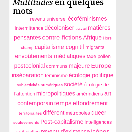
Multitudes
en quelques
mots
écoféminismes
revenu universel
décoloniser
matières
intermittence
travail
contre-fictions
pensantes
Afrique
Hors
capitalisme cognitif
migrants
champ
envoûtements médiatiques
taxe pollen
Europe
postcolonial
majeure
communs
inséparation
écologie politique
féminisme
société
écologie de
subjectivités numériques
micropolitiques
art
l'attention
amérindiens
temps
contemporain
effondrement
différent
queer
métropoles
territorialités
Post-capitalisme
intelligences
soulèvements
icônes
revenu d’existence
artificielles