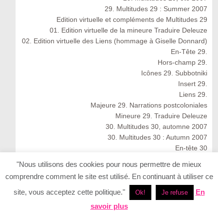
29. Multitudes 29 : Summer 2007
Edition virtuelle et compléments de Multitudes 29
01. Edition virtuelle de la mineure Traduire Deleuze
02. Edition virtuelle des Liens (hommage à Giselle Donnard)
En-Tête 29.
Hors-champ 29.
Icônes 29. Subbotniki
Insert 29.
Liens 29.
Majeure 29. Narrations postcoloniales
Mineure 29. Traduire Deleuze
30. Multitudes 30, automne 2007
30. Multitudes 30 : Autumn 2007
En-tête 30
Icônes 30
"Nous utilisons des cookies pour nous permettre de mieux
Insert 30.
comprendre comment le site est utilisé. En continuant à utiliser ce
Liens 30.
Majeure 30. Réseaux autochtones : résonances
site, vous acceptez cette politique."
En
Ok!
Je refuse
anthropologiques
savoir plus
Mineure 30. Le rire matérialiste