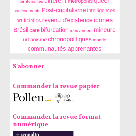
différent
queer
métropoles
territorialités
Post-capitalisme
intelligences
soulèvements
icônes
revenu d’existence
artificielles
Brésil
bifurcation
mineure
care
mouvement
chronopolitiques
urbanisme
monde
communautés apprenantes
S'abonner
Commander la revue papier
Commander la revue format
numérique