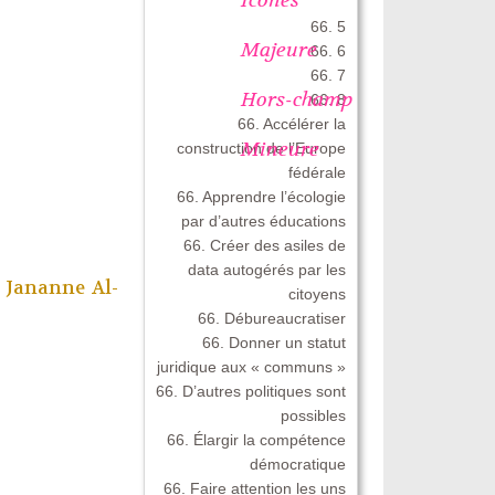
66. 5
Majeure
66. 6
66. 7
Hors-champ
66. 8
66. Accélérer la
Mineure
construction de l’Europe
fédérale
66. Apprendre l’écologie
par d’autres éducations
66. Créer des asiles de
data autogérés par les
,
Jananne Al-
citoyens
66. Débureaucratiser
66. Donner un statut
juridique aux « communs »
66. D’autres politiques sont
possibles
66. Élargir la compétence
démocratique
66. Faire attention les uns