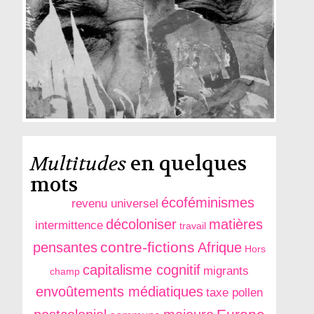
Multitudes
en quelques
mots
écoféminismes
revenu universel
décoloniser
matières
intermittence
travail
contre-fictions
pensantes
Afrique
Hors
capitalisme cognitif
migrants
champ
envoûtements médiatiques
taxe pollen