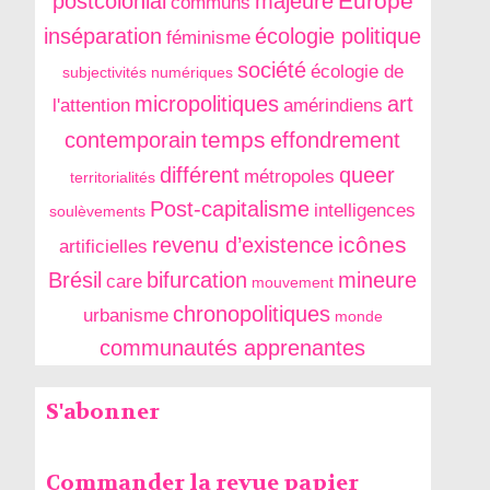
Europe
postcolonial
majeure
communs
inséparation
écologie politique
féminisme
société
écologie de
subjectivités numériques
micropolitiques
art
l'attention
amérindiens
temps
contemporain
effondrement
différent
queer
métropoles
territorialités
Post-capitalisme
intelligences
soulèvements
icônes
revenu d’existence
artificielles
Brésil
bifurcation
mineure
care
mouvement
chronopolitiques
urbanisme
monde
communautés apprenantes
S'abonner
Commander la revue papier