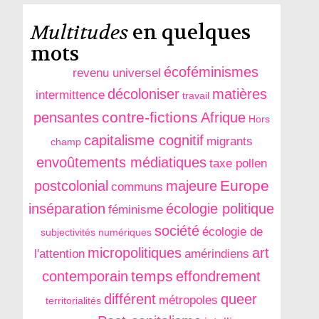
Multitudes
en quelques
mots
écoféminismes
revenu universel
décoloniser
matières
intermittence
travail
contre-fictions
pensantes
Afrique
Hors
capitalisme cognitif
migrants
champ
envoûtements médiatiques
taxe pollen
Europe
postcolonial
majeure
communs
inséparation
écologie politique
féminisme
société
écologie de
subjectivités numériques
micropolitiques
art
l'attention
amérindiens
temps
contemporain
effondrement
différent
queer
métropoles
territorialités