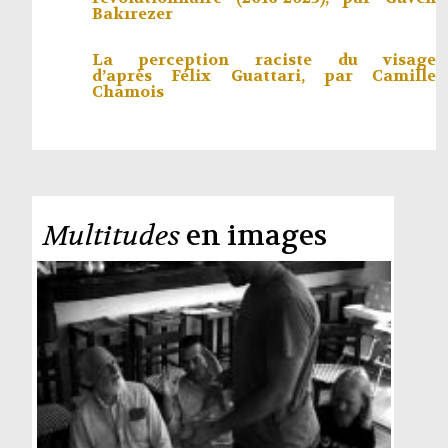
Bakırezer
La perception raciste du visage
d’après Félix Guattari, par
Camille
Chamois
Multitudes
en images