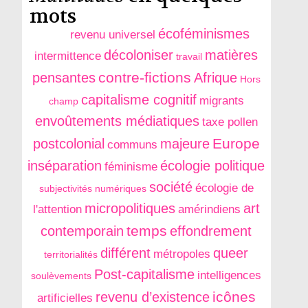
mots
écoféminismes
revenu universel
décoloniser
matières
intermittence
travail
contre-fictions
pensantes
Afrique
Hors
capitalisme cognitif
migrants
champ
envoûtements médiatiques
taxe pollen
Europe
postcolonial
majeure
communs
inséparation
écologie politique
féminisme
société
écologie de
subjectivités numériques
micropolitiques
art
l'attention
amérindiens
temps
contemporain
effondrement
différent
queer
métropoles
territorialités
Post-capitalisme
intelligences
soulèvements
icônes
revenu d’existence
artificielles