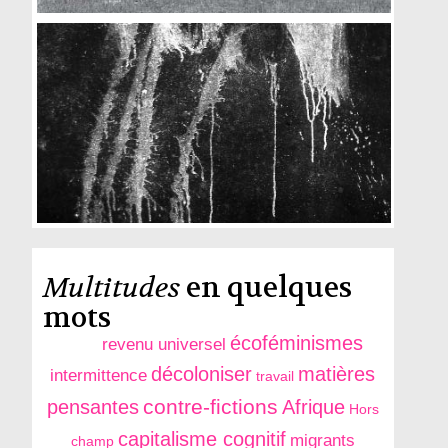
Multitudes
en quelques
mots
écoféminismes
revenu universel
décoloniser
matières
intermittence
travail
contre-fictions
pensantes
Afrique
Hors
capitalisme cognitif
migrants
champ