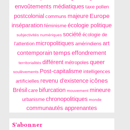
envoûtements médiatiques
taxe pollen
Europe
postcolonial
majeure
communs
inséparation
écologie politique
féminisme
société
écologie de
subjectivités numériques
micropolitiques
art
l'attention
amérindiens
temps
contemporain
effondrement
différent
queer
métropoles
territorialités
Post-capitalisme
intelligences
soulèvements
icônes
revenu d’existence
artificielles
Brésil
bifurcation
mineure
care
mouvement
chronopolitiques
urbanisme
monde
communautés apprenantes
S'abonner