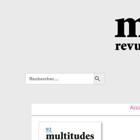
Search Button
Search
for:
Accu