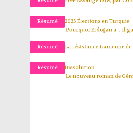
Résumé
Free Assange now, par
Coll
Résumé
2023 Élections en Turquie
Pourquoi Erdoğan a-t-il ga
Résumé
La résistance iranienne de 
Résumé
Dissolution
Le nouveau roman de Gér