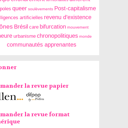
queer
Post-capitalisme
poles
soulèvements
revenu d’existence
lligences artificielles
cônes
Brésil
bifurcation
care
mouvement
neure
chronopolitiques
urbanisme
monde
communautés apprenantes
bonner
ander la revue papier
mander la revue format
érique