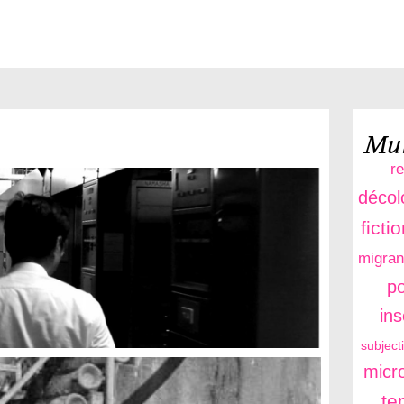
Mul
r
décol
ficti
migran
po
in
subject
micro
te