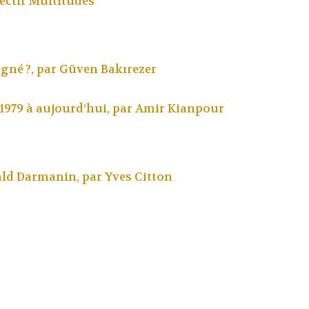
ectif Multitudes
gné ?, par
Güven Bakırezer
1979 à aujourd’hui, par
Amir Kianpour
ald Darmanin, par
Yves Citton