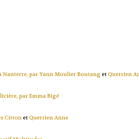
à Nanterre, par
Yann Moulier Boutang
et
Querrien A
licière, par
Emma Bigé
s Citton
et
Querrien Anne