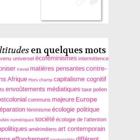
titudes
en quelques mots
écoféminismes
evenu universel
intermittence
contre-
oniser
matières pensantes
travail
ons
Afrique
capitalisme cognitif
Hors champ
envoûtements médiatiques
ts
taxe pollen
Europe
stcolonial
majeure
communs
séparation
écologie politique
féminisme
société
écologie de l'attention
ivités numériques
politiques
art contemporain
amérindiens
mps
effondrement
différent
territorialités