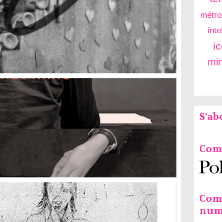
métro
inte
i
mi
S'a
Comm
Com
num