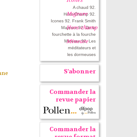
A chaud 92.
Majeure
Hors-Champ 92.
Icones 92. Frank Smith
Hors-champ
Majeure 92. De la
fourchette à la fourche
Mineure
Mineure 92. Les
méditateurs et
les dormeuses
S'abonner
nne
Commander la
revue papier
Commander la
revue format