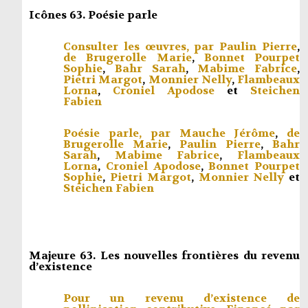
Icônes 63. Poésie parle
Consulter les œuvres, par
Paulin Pierre
,
de Brugerolle Marie
,
Bonnet Pourpet
Sophie
,
Bahr Sarah
,
Mabime Fabrice
,
Pietri Margot
,
Monnier Nelly
,
Flambeaux
Lorna
,
Croniel Apodose
et
Steichen
Fabien
Poésie parle, par
Mauche Jérôme
,
de
Brugerolle Marie
,
Paulin Pierre
,
Bahr
Sarah
,
Mabime Fabrice
,
Flambeaux
Lorna
,
Croniel Apodose
,
Bonnet Pourpet
Sophie
,
Pietri Margot
,
Monnier Nelly
et
Steichen Fabien
Majeure 63. Les nouvelles frontières du revenu
d’existence
Pour un revenu d’existence de