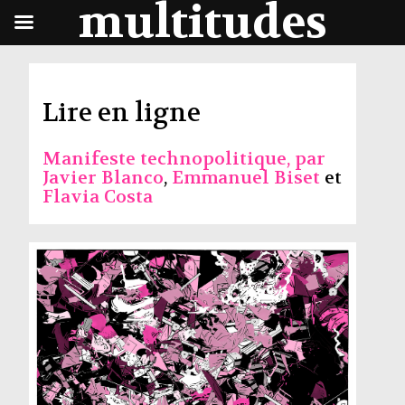
multitudes
Lire en ligne
Manifeste technopolitique, par
Javier Blanco
,
Emmanuel Biset
et
Flavia Costa