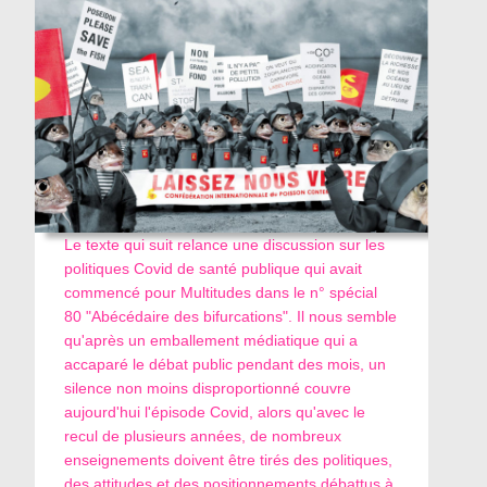
Le texte qui suit relance une discussion sur les
politiques Covid de santé publique qui avait
commencé pour Multitudes dans le n° spécial
80 "Abécédaire des bifurcations". Il nous semble
qu'après un emballement médiatique qui a
accaparé le débat public pendant des mois, un
silence non moins disproportionné couvre
aujourd'hui l'épisode Covid, alors qu'avec le
recul de plusieurs années, de nombreux
enseignements doivent être tirés des politiques,
des attitudes et des positionnements débattus à