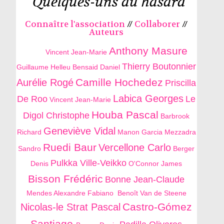
Quelques-uns au hasard
Connaître l'association
//
Collaborer
//
Auteurs
Anthony Masure
Vincent Jean-Marie
Thierry Boutonnier
Guillaume Helleu
Bensaid Daniel
Camille Hochedez
Aurélie Rogé
Priscilla
Labica Georges
De Roo
Le
Vincent Jean-Marie
Houba Pascal
Digol Christophe
Barbrook
Geneviève Vidal
Richard
Manon Garcia
Mezzadra
Ruedi Baur
Vercellone Carlo
Sandro
Berger
Pulkka Ville-Veikko
Denis
O'Connor James
Bisson Frédéric
Bonne Jean-Claude
Mendes Alexandre Fabiano
Benoît Van de Steene
Castro-Gómez
Nicolas-le Strat Pascal
Santiago