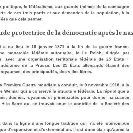
me politique, le fédéralisme, aux grands thèmes de la campagne
rts de ces trois partis et aux demandes de la population, à la
cées que cela permet.
nde protectrice de la démocratie après le n
i a eu lieu le 18 janvier 1871 à la fin de la guerre franco-
 monarchie fédérale autoritaire, le II
e
Reich, dirigée par
, avec une organisation territoriale fédérale de 25 États +
pondérance de la Prusse. Les 25 États allemands étaient des
oyaumes, des principautés, des villes libres.
la Première Guerre mondiale a conduit, le 9 novembre 1918, à la
e Weimar qui a conservé la structure fédérale. La république a
chés, duchés, royaumes et principautés pour donner naissance
+ la Sarre qui se trouvait sous le contrôle de la Société des
it dans la ligne d’une longue tradition qui n’a été interrompue
ique d’expansion et d’extermination. Il est donc clair qu’après la