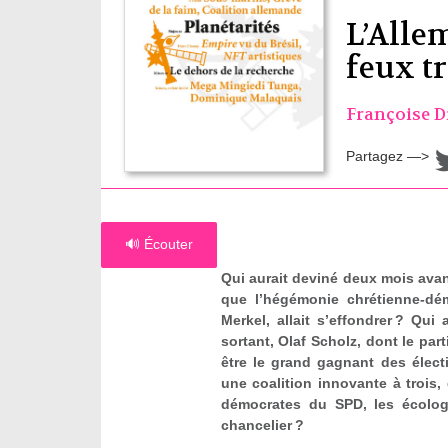
L’Alle
feux tr
Françoise 
Partagez —>
🔊 Écouter
Qui aurait deviné deux mois avan
que l’hégémonie chrétienne-dé
Merkel, allait s’effondrer ? Qui
sortant, Olaf Scholz, dont le part
être le grand gagnant des élect
une coalition innovante à trois, 
démocrates du SPD, les écolog
chancelier ?