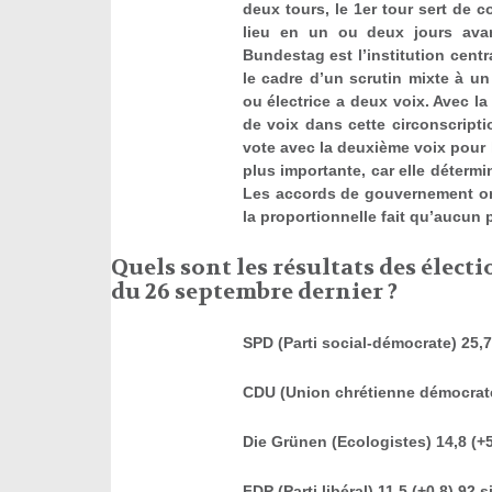
deux tours, le 1
er
tour sert de c
lieu en un ou deux jours ava
Bundestag est l’institution cent
le cadre d’un scrutin mixte à un
ou électrice a deux voix. Avec la 
de voix dans cette circonscriptio
vote avec la deuxième voix pour l
plus importante, car elle détermi
Les accords de gouvernement ont 
la proportionnelle fait qu’aucun p
Quels sont les résultats des électi
du 26 septembre dernier ?
SPD (Parti social-démocrate) 25,7
CDU (Union chrétienne démocrate)
Die Grünen (Ecologistes) 14,8 (+5
FDP (Parti libéral) 11,5 (+0,8) 92 