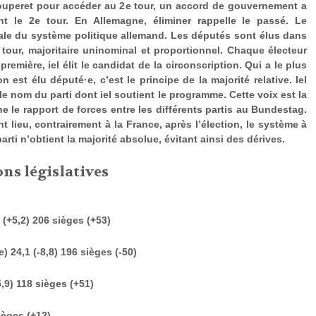
ouperet pour accéder au 2
e
tour, un accord de gouvernement a
nt le 2
e
tour. En Allemagne, éliminer rappelle le passé. Le
rale du système politique allemand. Les députés sont élus dans
 tour, majoritaire uninominal et proportionnel. Chaque électeur
première, iel élit le candidat de la circonscription. Qui a le plus
n est élu député·e, c’est le principe de la majorité relative. Iel
e nom du parti dont iel soutient le programme. Cette voix est la
ne le rapport de forces entre les différents partis au Bundestag.
lieu, contrairement à la France, après l’élection, le système à
arti n’obtient la majorité absolue, évitant ainsi des dérives.
ons législatives
 (+5,2) 206 sièges (+53)
 24,1 (-8,8) 196 sièges (-50)
,9) 118 sièges (+51)
sièges (+12)