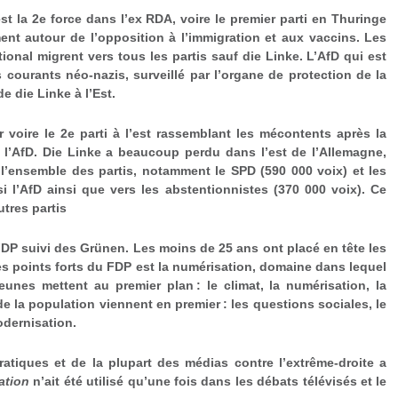
st la 2
e
force dans l’ex RDA, voire le premier parti en Thuringe
ent autour de l’opposition à l’immigration et aux vaccins. Les
tional migrent vers tous les partis sauf die Linke. L’AfD qui est
courants néo-nazis, surveillé par l’organe de protection de la
e die Linke à l’Est.
r
voire le 2
e
parti à l’est rassemblant les mécontents après la
de l’AfD. Die Linke a beaucoup perdu dans l’est de l’Allemagne,
 l’ensemble des partis, notamment le SPD (590 000 voix) et les
i l’AfD ainsi que vers les abstentionnistes (370 000 voix). Ce
utres partis
FDP suivi des Grünen. Les moins de 25 ans ont placé en tête les
es points forts du FDP est la numérisation, domaine dans lequel
eunes mettent au premier plan : le climat, la numérisation, la
e la population viennent en premier : les questions sociales, le
odernisation.
tiques et de la plupart des médias contre l’extrême-droite a
ation
n’ait été utilisé qu’une fois dans les débats télévisés et le