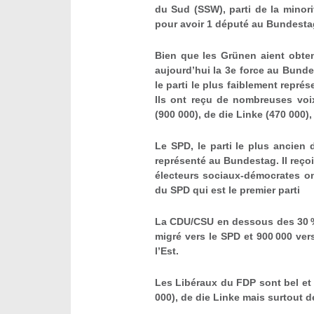
du Sud (SSW), parti de la minori
pour avoir 1 député au Bundesta
Bien que les Grünen aient obtenu
aujourd’hui la 3
e
force au Bundes
le parti le plus faiblement repr
Ils ont reçu de nombreuses voix
(900 000), de die Linke (470 000)
Le SPD, le parti le plus ancien 
représenté au Bundestag. Il reço
électeurs sociaux-démocrates on
du SPD qui est le premier parti
La CDU/CSU en dessous des 30 %,
migré vers le SPD et 900 000 ver
l’Est.
Les Libéraux du FDP sont bel et b
000), de die Linke mais surtout d