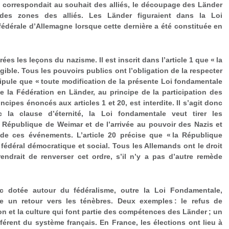
e correspondait au souhait des alliés, le découpage des Länder
des zones des alliés. Les Länder figuraient dans la Loi
édérale d’Allemagne lorsque cette dernière a été constituée en
es les leçons du nazisme. Il est inscrit dans l’article 1 que « la
ngible. Tous les pouvoirs publics ont l’obligation de la respecter
 stipule que « toute modification de la présente Loi fondamentale
de la Fédération en Länder, au principe de la participation des
ncipes énoncés aux articles 1 et 20, est interdite. Il s’agit donc
c la clause d’éternité, la Loi fondamentale veut tirer les
République de Weimar et de l’arrivée au pouvoir des Nazis et
on de ces événements. L’article 20 précise que « la République
 fédéral démocratique et social. Tous les Allemands ont le droit
endrait de renverser cet ordre, s’il n’y a pas d’autre remède
nc dotée autour du fédéralisme, outre la Loi Fondamentale,
re un retour vers les ténèbres. Deux exemples : le refus de
on et la culture qui font partie des compétences des Länder ; un
fférent du système français. En France, les élections ont lieu à