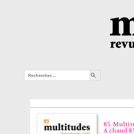
Search Button
Search
for:
85. Multit
A chaud 85