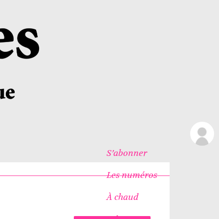
S’abonner
Les numéros
À chaud
Icônes