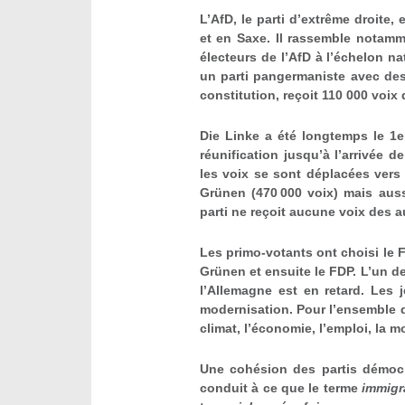
L’AfD, le parti d’extrême droite, e
et en Saxe. Il rassemble notamm
électeurs de l’AfD à l’échelon na
un parti pangermaniste avec des 
constitution, reçoit 110 000 voix d
Die Linke a été longtemps le 1
e
réunification jusqu’à l’arrivée 
les voix se sont déplacées vers
Grünen (470 000 voix) mais auss
parti ne reçoit aucune voix des a
Les primo-votants ont choisi le 
Grünen et ensuite le FDP. L’un d
l’Allemagne est en retard. Les j
modernisation. Pour l’ensemble d
climat, l’économie, l’emploi, la m
Une cohésion des partis démocra
conduit à ce que le terme
immigr