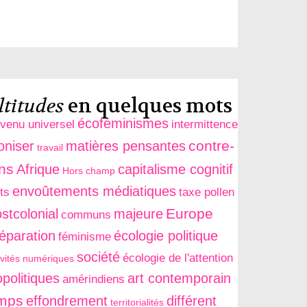
titudes
en quelques mots
écoféminismes
evenu universel
intermittence
contre-
oniser
matières pensantes
travail
ons
Afrique
capitalisme cognitif
Hors champ
envoûtements médiatiques
ts
taxe pollen
Europe
stcolonial
majeure
communs
séparation
écologie politique
féminisme
société
écologie de l'attention
ivités numériques
politiques
art contemporain
amérindiens
mps
effondrement
différent
territorialités