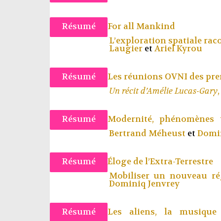
Résumé
For all Mankind
L’exploration spatiale raco
Laugier
et
Ariel Kyrou
Résumé
Les réunions OVNI des pr
Un récit d’Amélie Lucas-Gary
Résumé
Modernité, phénomènes u
Bertrand Méheust
et
Domin
Résumé
Éloge de l’Extra-Terrestre
Mobiliser un nouveau ré
Dominiq Jenvrey
Résumé
Les aliens, la musiqu