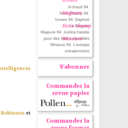
A chaud 94.
Majeure
Hors-Champ 94.
Icones 94. Daphné
Hors-champ
Le Sergent
Majeure 94. Justice handie
Mineure
pour des futurs dévalidés
Mineure 94. L’eutopie
extraterrestre
S'abonner
ntelligences
Commander la
revue papier
 Robinson
et
Commander la
revue format