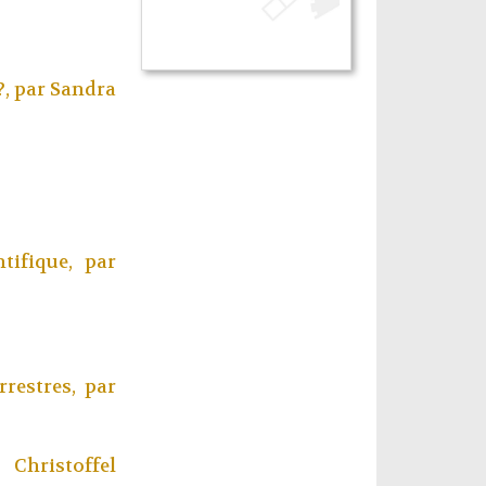
?, par
Sandra
tifique, par
restres, par
 Christoffel