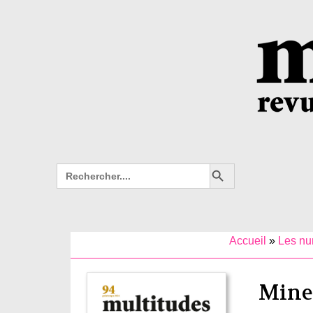
Search Button
Search
for:
Accueil
»
Les n
Mineu