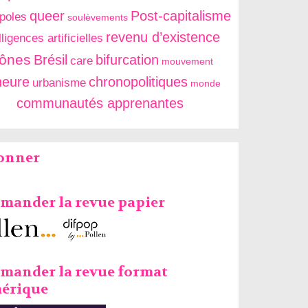
queer
Post-capitalisme
poles
soulèvements
revenu d’existence
lligences artificielles
cônes
Brésil
bifurcation
care
mouvement
neure
chronopolitiques
urbanisme
monde
communautés apprenantes
bonner
ander la revue papier
mander la revue format
érique