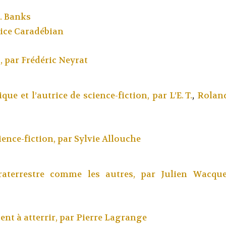
M. Banks
ice Caradébian
?, par
Frédéric Neyrat
fique et l’autrice de science-fiction, par
L’E. T.
,
Rolan
ience-fiction, par
Sylvie Allouche
raterrestre comme les autres, par
Julien Wacqu
nt à atterrir, par
Pierre Lagrange