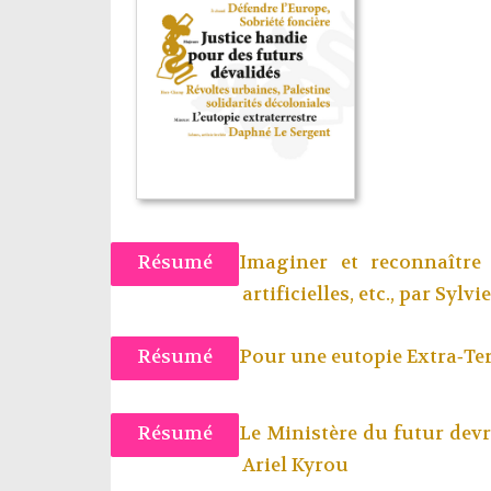
Résumé
Imaginer et reconnaître l
artificielles, etc., par
Sylvi
Résumé
Pour une eutopie Extra‑Ter
Résumé
Le Ministère du futur devra
Ariel Kyrou