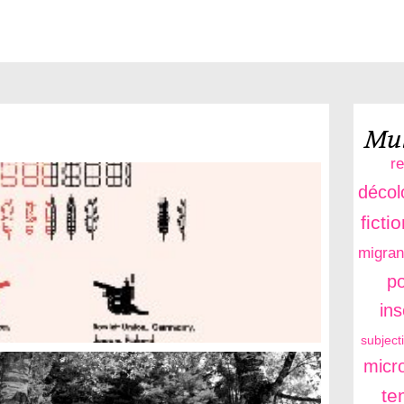
Mul
r
décol
ficti
migran
po
in
subject
micro
te