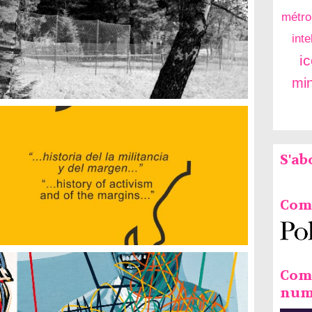
métro
inte
i
mi
S'a
Comm
Com
num