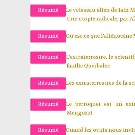
Résumé
Le vaisseau alien de Iain 
Une utopie radicale, par
Al
Résumé
Qu’est-ce que l’aliénocène 
Résumé
L’extraterrestre, le scienti
Émilie Querbalec
Résumé
Les extraterrestres de la sc
Résumé
Le perroquet est un ext
Mengozzi
Résumé
Quand les ovnis nous invite