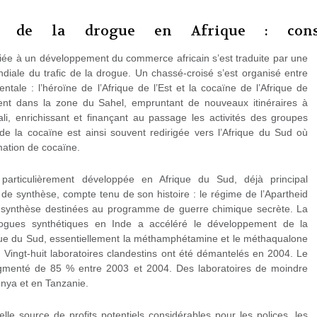
é de la drogue en Afrique : cons
ciée à un développement du commerce africain s’est traduite par une
ndiale du trafic de la drogue. Un chassé-croisé s’est organisé entre
ientale : l’héroïne de l’Afrique de l’Est et la cocaïne de l’Afrique de
gent dans la zone du Sahel, empruntant de nouveaux itinéraires à
ali, enrichissant et finançant au passage les activités des groupes
 de la cocaïne est ainsi souvent redirigée vers l’Afrique du Sud où
ation de cocaïne.
particulièrement développée en Afrique du Sud, déjà principal
e synthèse, compte tenu de son histoire : le régime de l’Apartheid
e synthèse destinées au programme de guerre chimique secrète. La
rogues synthétiques en Inde a accéléré le développement de la
que du Sud, essentiellement la méthamphétamine et le méthaqualone
ngt-huit laboratoires clandestins ont été démantelés en 2004. Le
gmenté de 85 % entre 2003 et 2004. Des laboratoires de moindre
nya et en Tanzanie.
lle source de profits potentiels considérables pour les polices, les