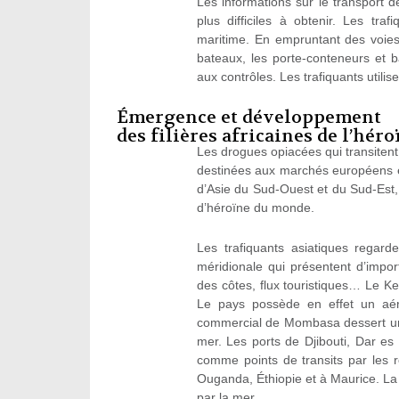
Les informations sur le transport de
plus difficiles à obtenir. Les tr
maritime. En empruntant des voie
bateaux, les porte-conteneurs et 
aux contrôles. Les trafiquants utili
Émergence et développement
des filières africaines de l’héro
Les drogues opiacées qui transitent p
destinées aux marchés européens et
d’Asie du Sud-Ouest et du Sud-Est, 
d’héroïne du monde.
Les trafiquants asiatiques regard
méridionale qui présentent d’import
des côtes, flux touristiques… Le Ke
Le pays possède en effet un aéro
commercial de Mombasa dessert une 
mer. Les ports de Djibouti, Dar e
comme points de transits par les r
Ouganda, Éthiopie et à Maurice. La 
par la mer.