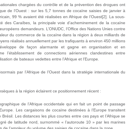
nationales chargées du contrôle et de la prévention des drogues ont
rique de l’Ouest : sur les 5,7 tonnes de cocaïne saisies de janvier à
icain, 99 % avaient été réalisées en Afrique de l’Ouest[2]. La sous-
té des Caraïbes, la principale voie d’acheminement de la cocaïne
s européens demandeurs. L’ONUDC, l’Office des Nations Unies contre
 valeur du commerce de la cocaïne dans la région à deux milliards de
yens réalisés annuellement par les trafiquants à environ 450 millions
éveloppe de façon alarmante et gagne en organisation et en
ne l’établissement de connections aériennes clandestines entre
ilisation de bateaux vedettes entre l’Afrique et l’Europe.
ormais par l’Afrique de l’Ouest dans la stratégie internationale du
rinsèques à la région éclairent ce positionnement récent :
ographique de l’Afrique occidentale qui en fait un point de passage
’Europe. Les cargaisons de cocaïne destinées à l’Europe transitent
Brésil. Les distances les plus courtes entre ces pays et l’Afrique se
egré de latitude nord, surnommé « l’autoroute 10 » par les marines
n de l’ampleur du volume des saisies de cocaïne dans la zone.