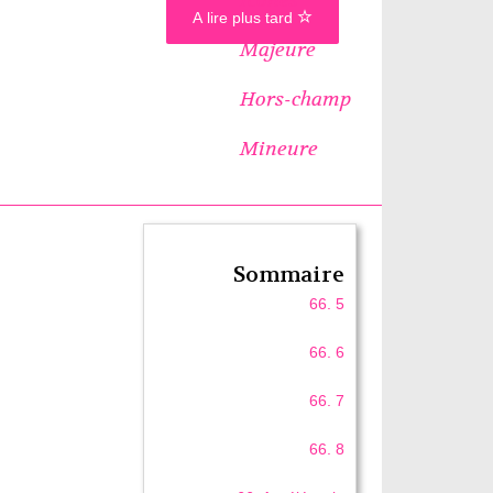
A lire plus tard
Majeure
Hors-champ
Mineure
Sommaire
66. 5
66. 6
66. 7
66. 8