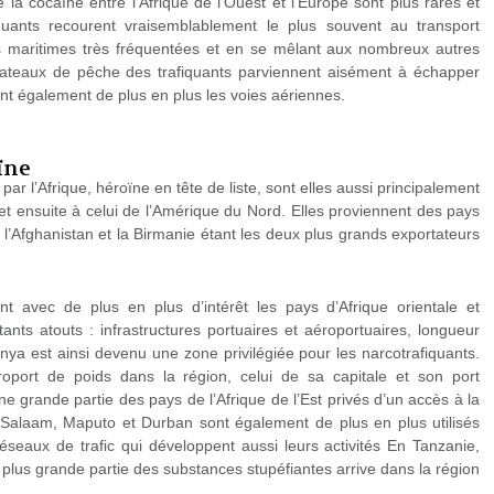
 la cocaïne entre l’Afrique de l’Ouest et l’Europe sont plus rares et
afiquants recourent vraisemblablement le plus souvent au transport
s maritimes très fréquentées et en se mêlant aux nombreux autres
bateaux de pêche des trafiquants parviennent aisément à échapper
sent également de plus en plus les voies aériennes.
ïne
ar l’Afrique, héroïne en tête de liste, sont elles aussi principalement
 ensuite à celui de l’Amérique du Nord. Elles proviennent des pays
l’Afghanistan et la Birmanie étant les deux plus grands exportateurs
ent avec de plus en plus d’intérêt les pays d’Afrique orientale et
ants atouts : infrastructures portuaires et aéroportuaires, longueur
nya est ainsi devenu une zone privilégiée pour les narcotrafiquants.
port de poids dans la région, celui de sa capitale et son port
grande partie des pays de l’Afrique de l’Est privés d’un accès à la
s Salaam, Maputo et Durban sont également de plus en plus utilisés
éseaux de trafic qui développent aussi leurs activités En Tanzanie,
plus grande partie des substances stupéfiantes arrive dans la région