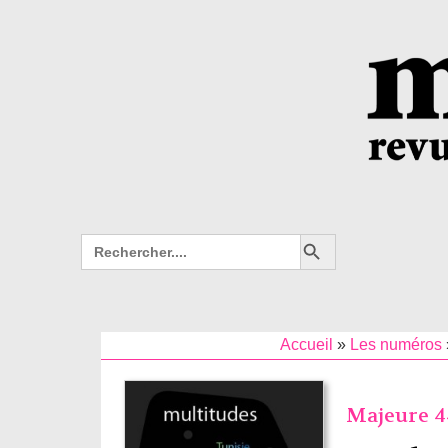
Search Button
Search
for:
Accueil
»
Les numéros
Majeure 44