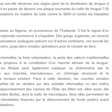
e est-elle devenue une région pivot de la distribution de drogue à
-il en passe de devenir une plaque tournante du trafic de drogue ? Et
lations en matière de lutte contre le SIDA et contre les hépatites
saisis au Nigeria, en provenance de Thaïlande. C’est le signal d’un
nationale commence à s’inquiéter. Des gangs organisés, en mesure
ganisations analogues opérant sur d’autres continents, ont recruté les
cains, jusqu’alors simples opérateurs pour le compte de tiers.
minelles, la forte urbanisation, la perte des valeurs traditionnelles
urs propices à la constitution d’un marché africain de la drogue.
me en Afrique peut également expliquer ce phénomène par le
 aux marchés internationaux, un chômage structurel et le
 sociaux existant. Face à cette situation, les couches sociales
arfois dû se rabattre sur des activités informelles ou des trafics
ppauvrissement des caisses de l’État, les élites ont, elles aussi, été
vités illicites, dont le trafic de narcotiques. Ainsi elles permettent de
 clientélistes financés par le détournement de fonds publics avant
tisations.