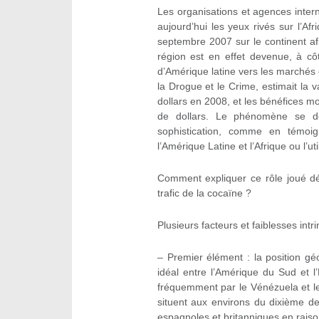
Les organisations et agences inter
aujourd’hui les yeux rivés sur l’Af
septembre 2007 sur le continent afr
région est en effet devenue, à cô
d’Amérique latine vers les marché
la Drogue et le Crime, estimait la
dollars en 2008, et les bénéfices mo
de dollars. Le phénomène se d
sophistication, comme en témoig
l’Amérique Latine et l’Afrique ou l’ut
Comment expliquer ce rôle joué dés
trafic de la cocaïne ?
Plusieurs facteurs et faiblesses int
– Premier élément : la position gé
idéal entre l’Amérique du Sud et l
fréquemment par le Vénézuela et le 
situent aux environs du dixième d
espagnoles et britanniques en raiso