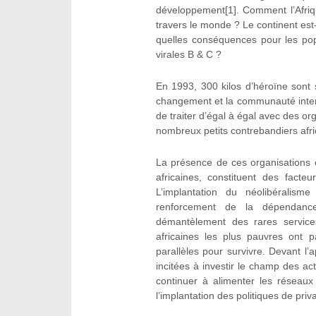
développement[1]. Comment l’Afriqu
travers le monde ? Le continent est
quelles conséquences pour les popu
virales B & C ?
En 1993, 300 kilos d’héroïne sont 
changement et la communauté inter
de traiter d’égal à égal avec des or
nombreux petits contrebandiers afri
La présence de ces organisations cri
africaines, constituent des facte
L’implantation du néolibéralis
renforcement de la dépendance
démantèlement des rares services
africaines les plus pauvres ont p
parallèles pour survivre. Devant l’a
incitées à investir le champ des acti
continuer à alimenter les réseaux
l’implantation des politiques de priva