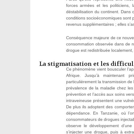
forces armées et les politiciens,
déstabilisation du continent. Dans 
conditions socioéconomiques sont pa
revenus supplémentaires ; elles s’as
Conséquence majeure de ce nouveau 
consommation observée dans de no
drogue est redistribuée localement, 
La stigmatisation et les difficu
Ce phénomène vient bousculer l’ap
Afrique. Jusqu’à maintenant pri
particulièrement la transmission de l
prévalence de la maladie chez les 
prévention et l’accès aux soins ve
intraveineuse présentent une vulnéra
De plus ils adoptent des comporteme
dépendance. En Tanzanie, où l’o
consommateurs de drogues injectabl
observe le développement d’une p
s’injecter une drogue, puis à ext