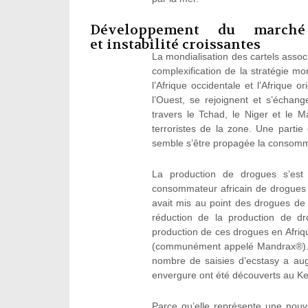
Développement du march
et instabilité croissantes
La mondialisation des cartels asso
complexification de la stratégie mo
l’Afrique occidentale et l’Afrique or
l’Ouest, se rejoignent et s’échan
travers le Tchad, le Niger et le M
terroristes de la zone. Une partie
semble s’être propagée la consomm
La production de drogues s’est 
consommateur africain de drogues d
avait mis au point des drogues d
réduction de la production de d
production de ces drogues en Afri
(communément appelé Mandrax®). Vi
nombre de saisies d’ecstasy a au
envergure ont été découverts au Ke
Parce qu’elle représente une nouve