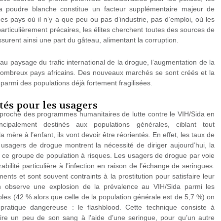
 la poudre blanche constitue un facteur supplémentaire majeur de
ces pays où il n’y a que peu ou pas d’industrie, pas d’emploi, où les
rticulièrement précaires, les élites cherchent toutes des sources de
surent ainsi une part du gâteau, alimentant la corruption.
paysage du trafic international de la drogue, l’augmentation de la
mbreux pays africains. Des nouveaux marchés se sont créés et la
parmi des populations déjà fortement fragilisées.
ltés pour les usagers
proche des programmes humanitaires de lutte contre le VIH/Sida en
ncipalement destinés aux populations générales, ciblant tout
a mère à l’enfant, ils vont devoir être réorientés. En effet, les taux de
usagers de drogue montrent la nécessité de diriger aujourd’hui, la
rs ce groupe de population à risques. Les usagers de drogue par voie
bilité particulière à l’infection en raison de l’échange de seringues.
nts et sont souvent contraints à la prostitution pour satisfaire leur
n observe une explosion de la prévalence au VIH/Sida parmi les
es (42 % alors que celle de la population générale est de 5,7 %) on
ratique dangereuse : le flashblood. Cette technique consiste à
raire un peu de son sang à l’aide d’une seringue, pour qu’un autre