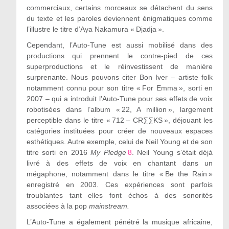
commerciaux, certains morceaux se détachent du sens
du texte et les paroles deviennent énigmatiques comme
l’illustre le titre d’Aya Nakamura « Djadja ».
Cependant, l’Auto-Tune est aussi mobilisé dans des
productions qui prennent le contre-pied de ces
superproductions et le réinvestissent de manière
surprenante. Nous pouvons citer Bon Iver – artiste folk
notamment connu pour son titre « For Emma », sorti en
2007 – qui a introduit l’Auto-Tune pour ses effets de voix
robotisées dans l’album « 22, A million », largement
perceptible dans le titre « 712 – CR∑∑KS », déjouant les
catégories instituées pour créer de nouveaux espaces
esthétiques. Autre exemple, celui de Neil Young et de son
titre sorti en 2016
My Pledge
8
. Neil Young s’était déjà
livré à des effets de voix en chantant dans un
mégaphone, notamment dans le titre « Be the Rain »
enregistré en 2003. Ces expériences sont parfois
troublantes tant elles font échos à des sonorités
associées à la pop
mainstream.
L’Auto-Tune a également pénétré la musique africaine,