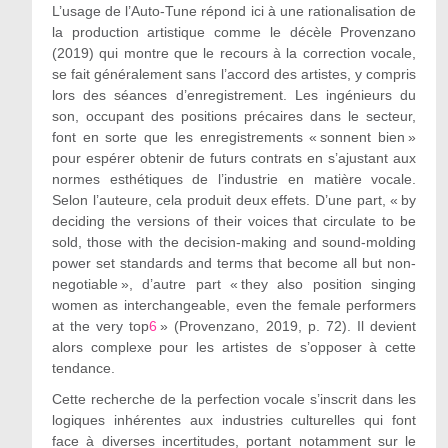
L’usage de l’Auto-Tune répond ici à une rationalisation de
la production artistique comme le décèle Provenzano
(2019) qui montre que le recours à la correction vocale,
se fait généralement sans l’accord des artistes, y compris
lors des séances d’enregistrement. Les ingénieurs du
son, occupant des positions précaires dans le secteur,
font en sorte que les enregistrements « sonnent bien »
pour espérer obtenir de futurs contrats en s’ajustant aux
normes esthétiques de l’industrie en matière vocale.
Selon l’auteure, cela produit deux effets. D’une part, « by
deciding the versions of their voices that circulate to be
sold, those with the decision-making and sound-molding
power set standards and terms that become all but non-
negotiable », d’autre part « they also position singing
women as interchangeable, even the female performers
at the very top
6
» (Provenzano, 2019, p. 72). Il devient
alors complexe pour les artistes de s’opposer à cette
tendance.
Cette recherche de la perfection vocale s’inscrit dans les
logiques inhérentes aux industries culturelles qui font
face à diverses incertitudes, portant notamment sur le