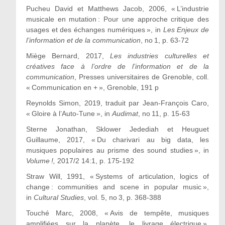
Pucheu
David et Matthews Jacob
, 2006, « L’industrie
musicale en mutation : Pour une approche critique des
usages et des échanges numériques », in
Les Enjeux de
l’information et de la communication
, n
o
1, p. 63-72
Miège
Bernard
, 2017,
Les industries culturelles et
créatives face à l’ordre de l’information et de la
communication
, Presses universitaires de Grenoble, coll.
« Communication en + », Grenoble, 191 p
Reynolds
Simon
, 2019, traduit par Jean-François Caro,
« Gloire à l’Auto-Tune », in
Audimat
, n
o
11, p. 15-63
Sterne
Jonathan, Sklower Jedediah et Heuguet
Guillaume,
2017, « Du charivari au big data, les
musiques populaires au prisme des sound studies », in
Volume !,
2017/2 14:1, p. 175-192
Straw
Will
, 1991, « Systems of articulation, logics of
change : communities and scene in popular music »,
in
Cultural Studies
, vol. 5, n
o
3, p. 368-388
Touché
Marc
, 2008, « Avis de tempête, musiques
amplifiées sur la planète, le livrage électrique »,