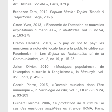
Art, Histoire, Société », Paris, 379 p
Brabazon
Tara
, 2012,
Popular Music : Topics, Trends &
Trajectories
, Sage, 296 p
Citton
Yves
, 2013, « Économie de l’attention et nouvelles
exploitations numériques », in
Multitudes
, vol. 3, n
o
54,
p. 163-175
Creton
Caroline
, 2018, « To pay or not to pay : les
musiciens à notoriété locale face à la publicité ciblée sur
Facebook », in
Les Enjeux de l’Information et de la
Communication
, vol. 2, no 19, p. 15-28
Julien
Olivier
, 2010, « Musiques populaires » : de
l’exception culturelle à l’anglicisme », in
Musurgia
, vol.
XVII, n
o
1, p. 49-62
Garcin
Pierre,
2015, « Devenir musicien dans l’ère
numérique », in
Sociologie de l’Art
, vol. 1, OPuS 23 & 24,
p. 93-109
Guibert
Gérôme
, 2006,
La production de la culture : le
cas des musiques amplifiées en France
, IRMA, Paris,