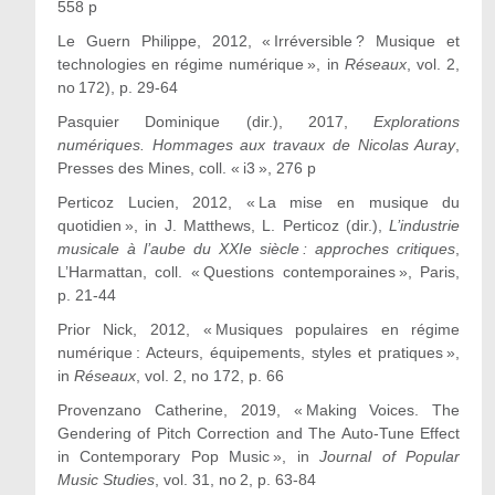
558 p
Le
Guern Philippe
, 2012, « Irréversible ? Musique et
technologies en régime numérique », in
Réseaux
, vol. 2,
n
o
172), p. 29-64
Pasquier
Dominique (dir.)
, 2017,
Explorations
numériques. Hommages aux travaux de Nicolas Auray
,
Presses des Mines, coll. « i3 », 276 p
Perticoz
Lucien
, 2012, « La mise en musique du
quotidien », in J. Matthews, L. Perticoz (dir.),
L’industrie
musicale à l’aube du XXI
e
siècle : approches critiques
,
L’Harmattan, coll. « Questions contemporaines », Paris,
p. 21-44
Prior
Nick
, 2012, « Musiques populaires en régime
numérique : Acteurs, équipements, styles et pratiques »,
in
Réseaux
, vol. 2, no 172, p. 66
Provenzano
Catherine
, 2019, « Making Voices. The
Gendering of Pitch Correction and The Auto-Tune Effect
in Contemporary Pop Music », in
Journal of Popular
Music Studies
, vol. 31, n
o
2, p. 63-84