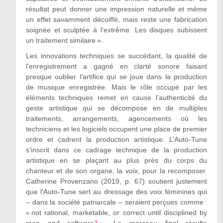
résultat peut donner une impression naturelle et même
un effet savamment décoiffé, mais reste une fabrication
soignée et sculptée à l’extrême. Les disques subissent
un traitement similaire ».
Les innovations techniques se succédant, la qualité de
l’enregistrement a gagné en clarté sonore faisant
presque oublier l’artifice qui se joue dans la production
de musique enregistrée. Mais le rôle occupé par les
éléments techniques remet en cause l’authenticité du
geste artistique qui se décompose en de multiples
traitements, arrangements, agencements où les
techniciens et les logiciels occupent une place de premier
ordre et cadrent la production artistique. L’Auto-Tune
s’inscrit dans ce cadrage technique de la production
artistique en se plaçant au plus près du corps du
chanteur et de son organe, la voix, pour la recomposer.
Catherine Provenzano (2019, p. 67) soutient justement
que l’Auto-Tune sert au dressage des voix féminines qui
– dans la société patriarcale – seraient perçues comme :
« not rational, marketable, or correct until disciplined by
men and software
3
». Le morceau final résulte