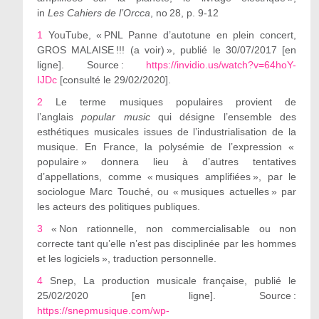
in
Les Cahiers de l’Orcca
, n
o
28, p. 9-12
1
YouTube, « PNL Panne d’autotune en plein concert,
GROS MALAISE !!! (a voir) », publié le 30/07/2017 [en
ligne]. Source :
https://invidio.us/watch?v=64hoY-
IJDc
[consulté le 29/02/20
20].
2
Le terme musiques populaires provient de
l’anglais
popular music
qui désigne l’ensemble des
esthétiques musicales issues de l’industrialisation de la
musique. En France, la polysémie de l’expression «
populaire » donnera lieu à d’autres tentatives
d’appellations, comme « musiques amplifiées », par le
sociologue Marc Touché, ou « musiques actuelles » par
les acteurs des politiques publiques.
3
« Non rationnelle, non commercialisable ou non
correcte tant qu’elle n’est pas disciplinée par les hommes
et les logiciels », traduction personnelle.
4
Snep, La production musicale française, publié le
25/02/2020 [en ligne]. Source :
https://snepmusique.com/wp-