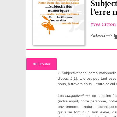
Subjec
l’erre
Yves Citton
Partagez —>
🔊 Écouter
« Subjectivations computationnell
d’opacité[1]. Elle est pourtant es
nous, à travers nous – entre calcul
Les
subjectivations
, ce sont les fa
(notre esprit, notre personne, notr
environnement naturel, technique et
qu’ils se font d’un bon élève, d’u