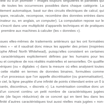
hlète ou d’un plombier – images toujours singulières et partielles qui
 de toutes les occurrences possibles dans chaque catégorie. La
itement automatique, basé sur des circuits électriques de calcul, qui
 compare, recalcule, recompose, recombine des données entrées dans
inateur ou, en anglais, un
computer
). La computation repose sur le
 s’inscrit dans une multiplicité d’appareils techniques et de pratiques
re première aux machines à calculer (les « données »).
sues elles-mêmes de traitements antérieurs qui les ont formatées
es » – et il vaudrait donc mieux les appeler des
prises
(inspirées
ophe Alfred North Whitehead), puisqu’elles consistent en certaines
caractéristiques explicitement définies par les humains pour les
et complexe de nos réalités matérielles et sensorielles. On qualifie
ériques
(ou « digitales ») dans la mesure où elles analysent toutes
 cette réalité en termes de données binaires, formulées comme
 d’un processus que l’on appelle
discrétisation
(ou
grammatisation
),
 ciel, la ligne peuplée d’une infinité de points s’étendant entre un 0 à
éparés, discontinus, « discrets »). La numérisation constitue donc un
 d’un concret continu un petit nombre de caractéristiques jugées
te (de façon réductrice) de ce concret qui en tient lieu dans les
finité d’autres caractéristiques tout aussi réelles mais jugées « non-