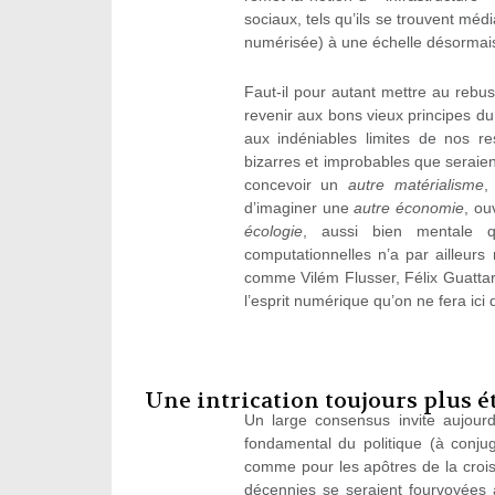
sociaux, tels qu’ils se trouvent média
numérisée) à une échelle désormais 
Faut-il pour autant mettre au rebus
revenir aux bons vieux principes du
aux indéniables limites de nos r
bizarres et improbables que seraien
concevoir un
autre matérialisme
,
d’imaginer une
autre économie
, ou
écologie
, aussi bien mentale qu
computationnelles n’a par ailleur
comme Vilém Flusser, Félix Guattar
l’esprit numérique qu’on ne fera ici 
Une intrication toujours plus é
Un large consensus invite aujourd’
fondamental du politique (à conjug
comme pour les apôtres de la crois
décennies se seraient fourvoyées 