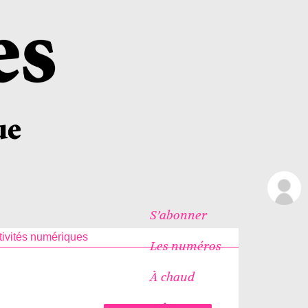
S’abonner
tivités numériques
Les numéros
À chaud
Icônes