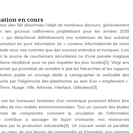
sation en cours
nos vies fait désormais l’objet de nombreux discours, généralement
et ses gourous californiens prophétisant pour les années 2030
 – qui détacherait définitivement nos existences de leur substrat
nsmutant en pure information (le « contenu informationnel de notre
itude sous nos contrées que des sourires entendus et ironiques. Loin
ent la source de cauchemars sécuritaires ou d’une pensée magique
lisme néolibéral pour ne pas inquiéter les plus lucides[2]. Vingt ans
ernet qui promettait de remettre à plat les hiérarchies et les rapports
 Bratton publie un ouvrage dédié à cartographier la verticalité des
aurés par l’hégémonie des plateformes au sein d’un « empilement »,
erre, Nuage, Ville, Adresse, Interface, Utilisateur[3].
 de voir les fumeuses fantaisies d’un numérique purement éthéré être
les de nos réalités environnementales. Tout un courant des études
is de comprendre comment la circulation de l’information
») contribue à saccager de façon croissante nos ressources
ées par la production industrielle[4]. Un courant voisin et parallèle
e » au cœur de nos façons de comprendre et d’imaginer nos rapports