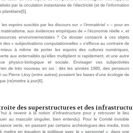
tisés par la circulation instantanée de l’électricité (et de l’information
planétaire[5].
 les espoirs suscités par les discours sur « l’immatériel » – pour en
 matérialisme, aux évidences empiriques de « l’économie réelle », et
essources environnementales ? Ce dossier consacré à ces objets
t des « subjectivations computationnelles » s’efforce au contraire de
 mieux à même de porter les espoirs des cultures numériques,
verte aux externalités qu’elles multiplient si rapidement, et une
autre
e physico-biologique et sociale. Envisager ces subjectivités
s rien de très nouveau en soi : dès les années 1980, des penseurs
i ou Pierre Lévy (entre autres) posaient les bases d’une écologie de
que (re)mettre à jour[6].
troite des superstructures et des infrastructu
hui à revenir à la notion d’infrastructure pour y retrouver le lieu
uer au masculin singulier, bien entendu). Pour le Comité invisible
sance verte, en passant par certains archéologues des media, trois
à mettre en équation le politique avec le « personnel », dans une