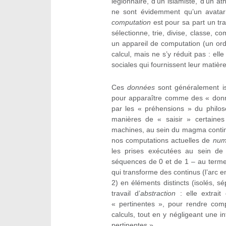
légionnaire, d’un islamiste, d’un at
ne sont évidemment qu’un avatar
computation
est pour sa part un tra
sélectionne, trie, divise, classe,
un appareil de computation (un ord
calcul, mais ne s’y réduit pas : elle
sociales qui fournissent leur matiè
Ces
données
sont généralement is
pour apparaître comme des « donné
par les « préhensions » du philos
manières de « saisir » certaines 
machines, au sein du magma continu 
nos computations actuelles de
num
les prises exécutées au sein de
séquences de 0 et de 1 – au terme
qui transforme des continus (l’arc en
2) en éléments distincts (isolés, s
travail d’
abstraction
: elle extrait
« pertinentes », pour rendre comp
calculs, tout en y négligeant une in
pertinentes ».