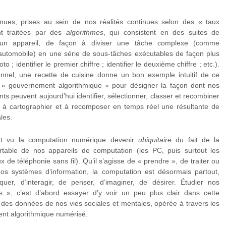
ues, prises au sein de nos réalités continues selon des « taux
ont traitées par des
algorithmes
, qui consistent en des suites de
n appareil, de façon à diviser une tâche complexe (comme
utomobile) en une série de sous-tâches exécutables de façon plus
o ; identifier le premier chiffre ; identifier le deuxième chiffre ; etc.).
nnel, une recette de cuisine donne un bon exemple intuitif de ce
e « gouvernement algorithmique » pour désigner la façon dont nos
s peuvent aujourd’hui identifier, sélectionner, classer et recombiner
à cartographier et à recomposer en temps réel une résultante de
les.
nt vu la computation numérique devenir
ubiquitaire
du fait de la
ortable de nos appareils de computation (les PC, puis surtout les
e téléphonie sans fil). Qu’il s’agisse de « prendre », de traiter ou
os systèmes d’information, la computation est désormais partout,
uer, d’interagir, de penser, d’imaginer, de désirer. Étudier nos
es », c’est d’abord essayer d’y voir un peu plus clair dans cette
e des données de nos vies sociales et mentales, opérée à travers les
ent algorithmique numérisé.