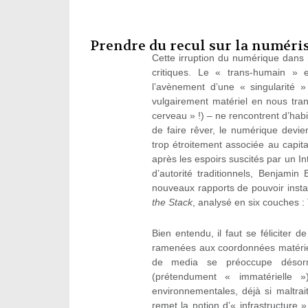
Prendre du recul sur la numéri
Cette irruption du numérique dans 
critiques. Le « trans-humain » 
l’avènement d’une « singularité »
vulgairement matériel en nous tra
cerveau » !) – ne rencontrent d’hab
de faire rêver, le numérique devi
trop étroitement associée au capita
après les espoirs suscités par un Int
d’autorité traditionnels, Benjamin
nouveaux rapports de pouvoir inst
the Stack
, analysé en six couches : T
Bien entendu, il faut se féliciter
ramenées aux coordonnées matériel
de media se préoccupe désorma
(prétendument « immatérielle 
environnementales, déjà si maltrait
remet la notion d’« infrastructur