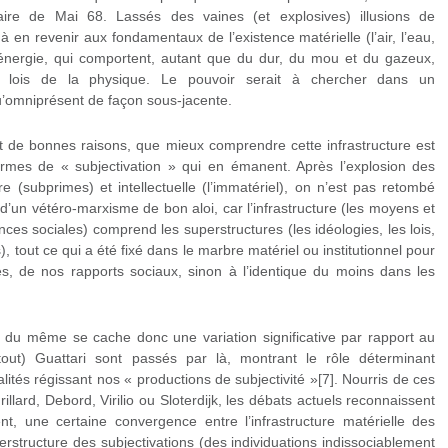
nnaire de Mai 68. Lassés des vaines (et explosives) illusions de
 à en revenir aux fondamentaux de l’existence matérielle (l’air, l’eau,
, l’énergie, qui comportent, autant que du dur, du mou et du gazeux,
 lois de la physique. Le pouvoir serait à chercher dans un
 qu’omniprésent de façon sous-jacente.
 de bonnes raisons, que mieux comprendre cette infrastructure est
ormes de « subjectivation » qui en émanent. Après l’explosion des
re (subprimes) et intellectuelle (l’immatériel), on n’est pas retombé
d’un vétéro-marxisme de bon aloi, car l’infrastructure (les moyens et
es sociales) comprend les superstructures (les idéologies, les lois,
), tout ce qui a été fixé dans le marbre matériel ou institutionnel pour
es, de nos rapports sociaux, sinon à l’identique du moins dans les
r du même se cache donc une variation significative par rapport au
out) Guattari sont passés par là, montrant le rôle déterminant
alités régissant nos « productions de subjectivité »[7]. Nourris de ces
illard, Debord, Virilio ou Sloterdijk, les débats actuels reconnaissent
ent, une certaine convergence entre l’infrastructure matérielle des
structure des subjectivations (des individuations indissociablement