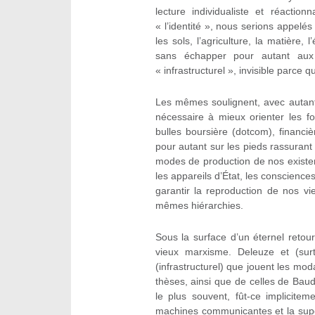
lecture individualiste et réactio
« l’identité », nous serions appelés
les sols, l’agriculture, la matière
sans échapper pour autant aux
« infrastructurel », invisible parce
Les mêmes soulignent, avec autant
nécessaire à mieux orienter les f
bulles boursière (dotcom), financiè
pour autant sur les pieds rassurant 
modes de production de nos existenc
les appareils d’État, les consciences
garantir la reproduction de nos vi
mêmes hiérarchies.
Sous la surface d’un éternel retou
vieux marxisme. Deleuze et (surt
(infrastructurel) que jouent les mod
thèses, ainsi que de celles de Baudr
le plus souvent, fût-ce implicitem
machines communicantes et la super