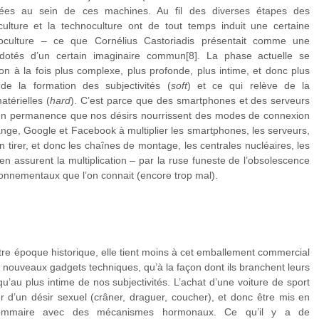
lisées au sein de ces machines. Au fil des diverses étapes des
iculture et la technoculture ont de tout temps induit une certaine
cioculture – ce que Cornélius Castoriadis présentait comme une
 dotés d’un certain imaginaire commun[8]. La phase actuelle se
ion à la fois plus complexe, plus profonde, plus intime, et donc plus
de la formation des subjectivités (
soft
) et ce qui relève de la
atérielles (
hard
). C’est parce que des smartphones et des serveurs
 en permanence que nos désirs nourrissent des modes de connexion
ge, Google et Facebook à multiplier les smartphones, les serveurs,
 tirer, et donc les chaînes de montage, les centrales nucléaires, les
n assurent la multiplication – par la ruse funeste de l’obsolescence
onnementaux que l’on connait (encore trop mal).
notre époque historique, elle tient moins à cet emballement commercial
e nouveaux gadgets techniques, qu’à la façon dont ils branchent leurs
qu’au plus intime de nos subjectivités. L’achat d’une voiture de sport
 d’un désir sexuel (crâner, draguer, coucher), et donc être mis en
 sommaire avec des mécanismes hormonaux. Ce qu’il y a de