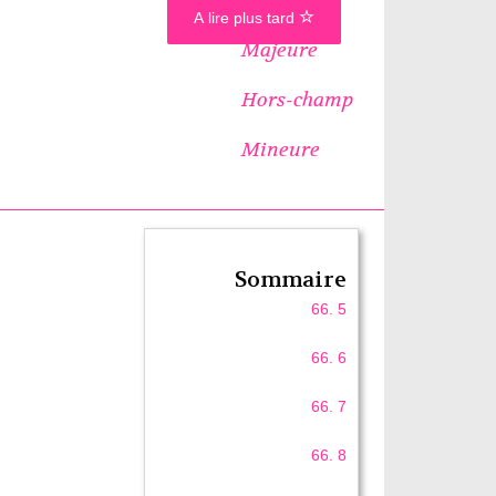
A lire plus tard
Majeure
Hors-champ
Mineure
Sommaire
66. 5
66. 6
66. 7
66. 8