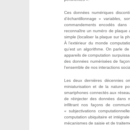
Ces données numériques discontin
d’échantillonnage » variables, s
commandements encodés dans u
reconnaître un numéro de plaque a
simple (localiser la plaque sur la phot
À l’extérieur du monde computatio
qu’est un algorithme. On parle d
appareils de computation surpuissant
des données numérisées de façon 
l’ensemble de nos interactions socia
Les deux dernières décennies o
miniaturisation et de la nature p
smartphones connectés aux réseaux d
de réinjecter des données dans n
infiltrant nos façons de communiq
« subjectivations computationnell
computation ubiquitaire et intégral
mécanismes de saisie et de traitem