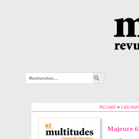
Search Button
Search
for:
Accueil
»
Les nu
Majeure 6