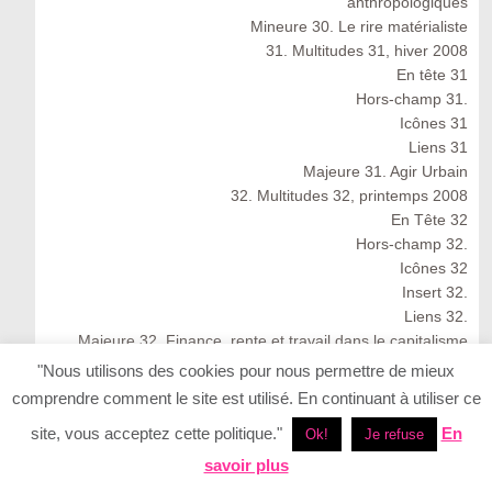
anthropologiques
Mineure 30. Le rire matérialiste
31. Multitudes 31, hiver 2008
En tête 31
Hors-champ 31.
Icônes 31
Liens 31
Majeure 31. Agir Urbain
32. Multitudes 32, printemps 2008
En Tête 32
Hors-champ 32.
Icônes 32
Insert 32.
Liens 32.
Majeure 32. Finance, rente et travail dans le capitalisme
cognitif
"Nous utilisons des cookies pour nous permettre de mieux
Multitudes 32 : Spring 2008
comprendre comment le site est utilisé. En continuant à utiliser ce
33. Multitudes 33, été 2008
site, vous acceptez cette politique."
En
Ok!
Je refuse
33. Multitudes 33 : Summer 2008
En Tête 33
savoir plus
Icônes 33. Ernesto Neto