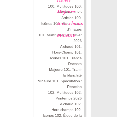
100. Multitudes 100.
Majeure
Automne 2025
Articles 100.
Hors-champ
Icônes 100. Visionneuse
d'images
Mineure
101. Multitudes 101. Hiver
2026
A chaud 101.
Hors-Champ 101.
Icones 101. Bianca
Dacosta
Majeure 101. Trahir
la blanchité
Mineure 101. Spéculation /
Réaction
102. Multitudes 102.
Printemps 2026
A chaud 102.
Hors champs 102.
Icones 102. Éloge de la