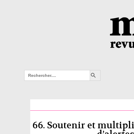
Search Button
Search
for:
66. Soutenir et multipl