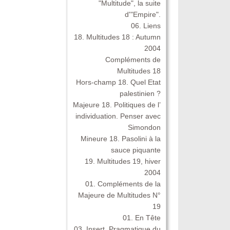
"Multitude", la suite
d'"Empire".
06. Liens
18. Multitudes 18 : Autumn
2004
Compléments de
Multitudes 18
Hors-champ 18. Quel Etat
palestinien ?
Majeure 18. Politiques de l’
individuation. Penser avec
Simondon
Mineure 18. Pasolini à la
sauce piquante
19. Multitudes 19, hiver
2004
01. Compléments de la
Majeure de Multitudes N°
19
01. En Tête
03. Insert. Pragmatique du