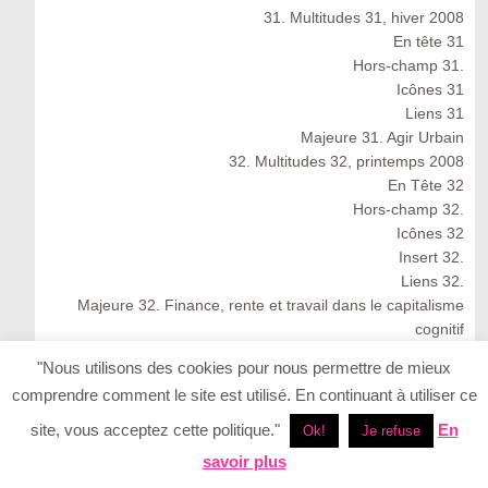
31. Multitudes 31, hiver 2008
En tête 31
Hors-champ 31.
Icônes 31
Liens 31
Majeure 31. Agir Urbain
32. Multitudes 32, printemps 2008
En Tête 32
Hors-champ 32.
Icônes 32
Insert 32.
Liens 32.
Majeure 32. Finance, rente et travail dans le capitalisme
cognitif
Multitudes 32 : Spring 2008
"Nous utilisons des cookies pour nous permettre de mieux
33. Multitudes 33, été 2008
comprendre comment le site est utilisé. En continuant à utiliser ce
33. Multitudes 33 : Summer 2008
En Tête 33
site, vous acceptez cette politique."
En
Ok!
Je refuse
Icônes 33. Ernesto Neto
savoir plus
Insert 33.