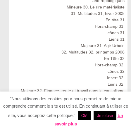
anthropologiques
Mineure 30. Le rire matérialiste
31. Multitudes 31, hiver 2008
En tête 31
Hors-champ 31.
Icônes 31
Liens 31
Majeure 31. Agir Urbain
32. Multitudes 32, printemps 2008
En Tête 32
Hors-champ 32.
Icônes 32
Insert 32.
Liens 32.
Majeure 32. Finance, rente et travail dans le capitalisme
cognitif
"Nous utilisons des cookies pour nous permettre de mieux
Multitudes 32 : Spring 2008
comprendre comment le site est utilisé. En continuant à utiliser ce
33. Multitudes 33, été 2008
site, vous acceptez cette politique."
En
Ok!
Je refuse
33. Multitudes 33 : Summer 2008
En Tête 33
savoir plus
Icônes 33. Ernesto Neto