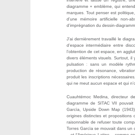
interfère et laisse un registre, u
diagramme + emblème, qui entend l
marques. Tout penser est politique
d’une mémoire artificielle non-ab
d’imprégnation du dessin-diagramme
J’ai dernièrement travaillé le dia
d’espace intermédiaire entre disc
l’obtention de cet espace, en agglu
divers éléments visuels. Surtout, il
pulsation : sans un modèle ryth
production de résonance, vibrati
produit les inscriptions nécessaires
qui ne meut aucun espace et qui n’
Cuauhtémoc Medina, directeur de 
diagramme de SITAC VII pouvait 
Garcìa, Upside Down Map (1943)[4
origines distinctes et propositions
raisonnable de refuser toute compar
Torres Garcìa se mouvait dans un c
– et l’Amérique Latine – comme ce