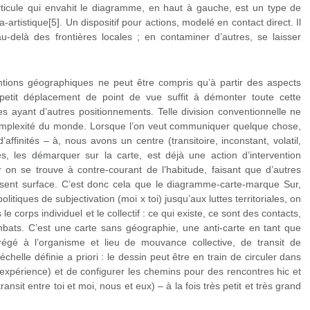
icule qui envahit le diagramme, en haut à gauche, est un type de
a-artistique[5]. Un dispositif pour actions, modelé en contact direct. Il
au-delà des frontières locales ; en contaminer d’autres, se laisser
ions géographiques ne peut être compris qu’à partir des aspects
etit déplacement de point de vue suffit à démonter toute cette
s ayant d’autres positionnements. Telle division conventionnelle ne
 complexité du monde. Lorsque l’on veut communiquer quelque chose,
affinités – à, nous avons un centre (transitoire, inconstant, volatil,
nes, les démarquer sur la carte, est déjà une action d’intervention
 on se trouve à contre-courant de l’habitude, faisant que d’autres
assent surface. C’est donc cela que le diagramme-carte-marque Sur,
litiques de subjectivation (moi x toi) jusqu’aux luttes territoriales, on
e corps individuel et le collectif : ce qui existe, ce sont des contacts,
ombats. C’est une carte sans géographie, une anti-carte en tant que
régé à l’organisme et lieu de mouvance collective, de transit de
helle définie a priori : le dessin peut être en train de circuler dans
’expérience) et de configurer les chemins pour des rencontres hic et
ransit entre toi et moi, nous et eux) – à la fois très petit et très grand