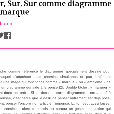
ur, Sur, Sur comme diagramme 
+ marque
sbaum
/
prendre comme référence le diagramme spécialement dessiné pour
auquel s’attachent deux chemins simultanés et pas forcément
pper une image qui fonctionne comme « marque » ou « emblème » de
er un diagramme qui aide à le penser[2]. Double tâche : « marquer »
t dans cet ordre. Si un dessin – carte, diagramme – est appelé à
e pensée, c’est parce que le désir de penser autrement est déjà posé,
, penser l’encore non-articulé, l’impensé. Et l’on veut aussi laisser
 sensible ; alors ce dessin est surtout un geste, une action qui