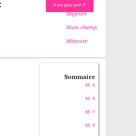
:
A lire plus tard
Majeure
Hors-champ
Mineure
Sommaire
66. 5
66. 6
66. 7
66. 8