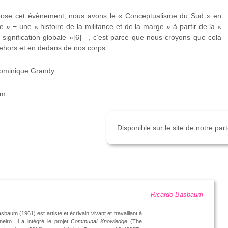
ose cet évènement, nous avons le « Conceptualisme du Sud » en
le » − une « histoire de la militance et de la marge » à partir de la «
e signification globale »[6] –, c’est parce que nous croyons que cela
ehors et en dedans de nos corps.
 Dominique Grandy
im
Disponible sur le site de notre pa
Ricardo Basbaum
baum (1961) est artiste et écrivain vivant et travaillant à
eiro. Il a intégré le projet
Communal Knowledge
(The