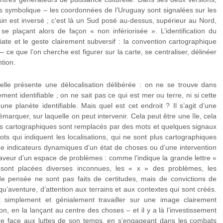
lus symbolique – les coordonnées de l’Uruguay sont signalées sur les
in est inversé ; c’est là un Sud posé au-dessus, supérieur au Nord,
 se plaçant alors de façon « non infériorisée ». L’identification du
ate et le geste clairement subversif : la convention cartographique
e que l’on cherche est figurer sur la carte, se centraliser, délinéer
ntion.
 elle présente une délocalisation délibérée : on ne se trouve dans
ent identifiable ; on ne sait pas ce qui est mer ou terre, ni si cette
une planète identifiable. Mais quel est cet endroit ? Il s’agit d’une
émarquer, sur laquelle on peut intervenir. Cela peut être une île, cela
ts cartographiques sont remplacés par des mots et quelques signaux
ts qui indiquent les localisations, qui ne sont plus cartographiques
e indicateurs dynamiques d’un état de choses ou d’une intervention
 faveur d’un espace de problèmes : comme l’indique la grande lettre «
sont placées diverses inconnues, les « x » des problèmes, les
e pensée ne sont pas faits de certitudes, mais de convictions de
t qu’aventure, d’attention aux terrains et aux contextes qui sont créés.
 simplement et génialement travailler sur une image clairement
on, en la lançant au centre des choses – et il y a là l’investissement
aire face aux luttes de son temps, en s’engageant dans les combats