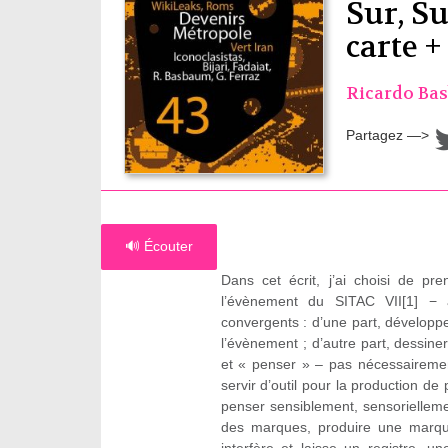
Sur, S
carte 
Ricardo Ba
Partagez —>
🔊 Écouter
Dans cet écrit, j’ai choisi de 
l’évènement du SITAC VII[1] − 
convergents : d’une part, dévelo
l’évènement ; d’autre part, dessin
et « penser » – pas nécessairemen
servir d’outil pour la production d
penser sensiblement, sensoriellement
des marques, produire une marque