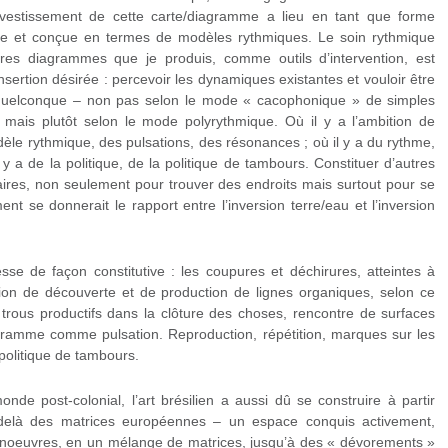
investissement de cette carte/diagramme a lieu en tant que forme
ée et conçue en termes de modèles rythmiques. Le soin rythmique
utres diagrammes que je produis, comme outils d’intervention, est
insertion désirée : percevoir les dynamiques existantes et vouloir être
n quelconque – non pas selon le mode « cacophonique » de simples
mais plutôt selon le mode polyrythmique. Où il y a l’ambition de
èle rythmique, des pulsations, des résonances ; où il y a du rythme,
y a de la politique, de la politique de tambours. Constituer d’autres
ires, non seulement pour trouver des endroits mais surtout pour se
ent se donnerait le rapport entre l’inversion terre/eau et l’inversion
sse de façon constitutive : les coupures et déchirures, atteintes à
ration de découverte et de production de lignes organiques, selon ce
trous productifs dans la clôture des choses, rencontre de surfaces
diagramme comme pulsation. Reproduction, répétition, marques sur les
politique de tambours.
onde post-colonial, l’art brésilien a aussi dû se construire à partir
-delà des matrices européennes – un espace conquis activement,
manoeuvres, en un mélange de matrices, jusqu’à des « dévorements »