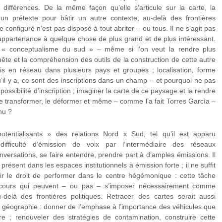
ifférences. De la même façon qu’elle s’articule sur la carte, la
t un prétexte pour bâtir un autre contexte, au-delà des frontières
re configuré n’est pas disposé à tout abriter – ou tous. Il ne s’agit pas
d’appartenance à quelque chose de plus grand et de plus intéressant.
ion « conceptualisme du sud » – même si l’on veut la rendre plus
uête et la compréhension des outils de la construction de cette autre
ais en réseau dans plusieurs pays et groupes ; localisation, forme
u’il y a, ce sont des inscriptions dans un champ – et pourquoi ne pas
 possibilité d’inscription ; imaginer la carte de ce paysage et la rendre
 le transformer, le déformer et même – comme l’a fait Torres Garcìa –
nu ?
tentialisants » des relations Nord x Sud, tel qu’il est apparu
difficulté d’émission de voix par l’intermédiaire des réseaux
versations, se faire entendre, prendre part à d’amples émissions. Il
présent dans les espaces institutionnels à émission forte ; il ne suffit
rir le droit de performer dans le centre hégémonique : cette tâche
parcours qui peuvent – ou pas – s’imposer nécessairement comme
u-delà des frontières politiques. Retracer des cartes serait aussi
e géographie : donner de l’emphase à l’importance des véhicules que
 ; renouveler des stratégies de contamination, construire cette