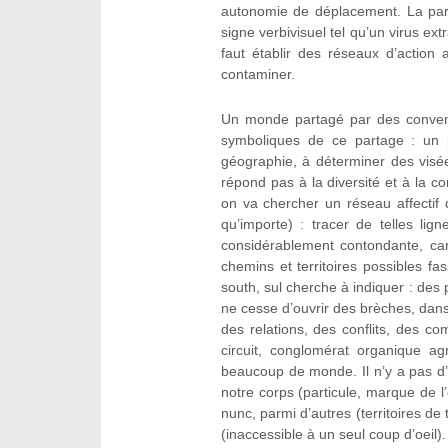
autonomie de déplacement. La part
signe verbivisuel tel qu’un virus extr
faut établir des réseaux d’action 
contaminer.
Un monde partagé par des convent
symboliques de ce partage : un p
géographie, à déterminer des visée
répond pas à la diversité et à la
on va chercher un réseau affectif d’
qu’importe) : tracer de telles lig
considérablement contondante, car
chemins et territoires possibles f
south, sul cherche à indiquer : des po
ne cesse d’ouvrir des brèches, dans l
des relations, des conflits, des c
circuit, conglomérat organique ag
beaucoup de monde. Il n’y a pas d’éc
notre corps (particule, marque de l
nunc, parmi d’autres (territoires de t
(inaccessible à un seul coup d’oeil).