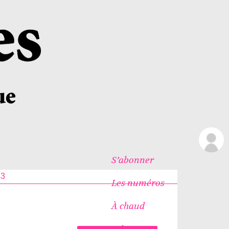
S’abonner
43
Les numéros
À chaud
Icônes