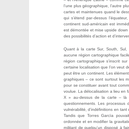
l’une plus géographique, l’autre p
cartes et maintenues quand le dess
qui s’étend par-dessus l’équateur,
continent sud-américain est immédi
est démontée et mise upside down – c
des possibilités d’action et d’interve
Quant à la carte Sur, South, Sul,
aucune région cartographique facilem
région cartographique s’inscrit sur 
certaine localisation que l’on veut d
peut être un continent. Les élémen
graphiques – ce sont surtout les mo
pour se constituer avant tout comm
voulue. La délocalisation a lieu en
X » au-dessus de la carte – là 
questionnements. Les processus d
vulnérabilité, d’indéfinitions en tan
Tandis que Torres Garcìa pouvait
ordonnée et en modifier la gravitati
militant de quelqu’un disposé à f