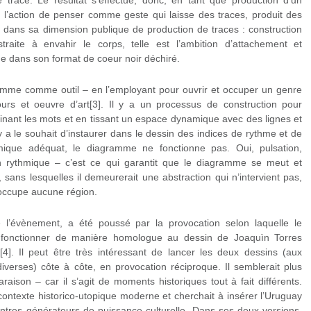
ne trace. Le résultat s’effectue, donc, en tant que production d’un
’action de penser comme geste qui laisse des traces, produit des
, dans sa dimension publique de production de traces : construction
straite à envahir le corps, telle est l’ambition d’attachement et
 dans son format de coeur noir déchiré.
gramme comme outil – en l’employant pour ouvrir et occuper un genre
ours et oeuvre d’art[3]. Il y a un processus de construction pour
tinant les mots et en tissant un espace dynamique avec des lignes et
 y a le souhait d’instaurer dans le dessin des indices de rythme et de
mique adéquat, le diagramme ne fonctionne pas. Oui, pulsation,
on rythmique – c’est ce qui garantit que le diagramme se meut et
, sans lesquelles il demeurerait une abstraction qui n’intervient pas,
occupe aucune région.
l’évènement, a été poussé par la provocation selon laquelle le
fonctionner de manière homologue au dessin de Joaquìn Torres
]. Il peut être très intéressant de lancer les deux dessins (aux
 diverses) côte à côte, en provocation réciproque. Il semblerait plus
aison – car il s’agit de moments historiques tout à fait différents.
ontexte historico-utopique moderne et cherchait à insérer l’Uruguay
ntres générateurs de puissance culturelle. Dans ses deux versions,