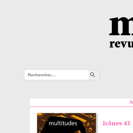
Search Button
Search
for:
A
Icônes 43