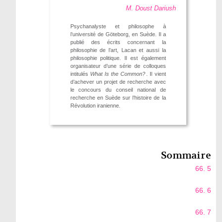
M. Doust Dariush
Psychanalyste et philosophe à
l’université de Göteborg, en Suède. Il a
publié des écrits concernant la
philosophie de l’art, Lacan et aussi la
philosophie politique. Il est également
organisateur d’une série de colloques
intitulés
What Is the Common?
. Il vient
d’achever un projet de recherche avec
le concours du conseil national de
recherche en Suède sur l’histoire de la
Révolution iranienne.
Sommaire
66. 5
66. 6
66. 7