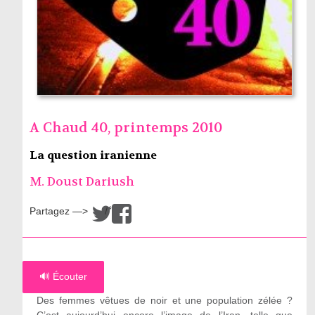
A Chaud 40, printemps 2010
La question iranienne
M. Doust Dariush
Partagez —>
/
🔊 Écouter
Des femmes vêtues de noir et une population zélée ?