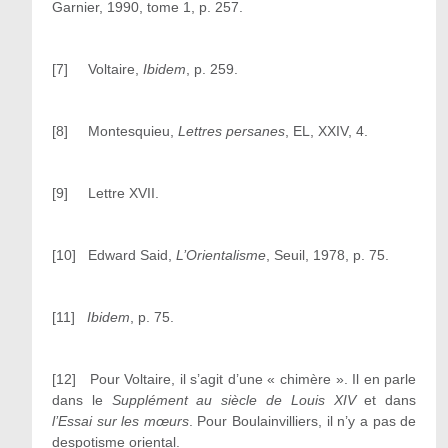
Garnier, 1990, tome 1, p. 257.
[7] Voltaire,
Ibidem
, p. 259.
[8] Montesquieu,
Lettres persanes
, EL, XXIV, 4.
[9] Lettre XVII.
[10] Edward Said,
L’Orientalisme
, Seuil, 1978, p. 75.
[11]
Ibidem
, p. 75.
[12] Pour Voltaire, il s’agit d’une « chimère ». Il en parle
dans le
Supplément au siècle de Louis XIV
et dans
l’Essai sur les mœurs
. Pour Boulainvilliers, il n’y a pas de
despotisme oriental.