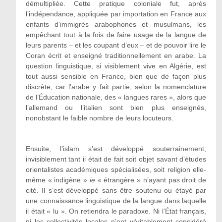
démultipliée. Cette pratique coloniale fut, après
l’indépendance, appliquée par importation en France aux
enfants d’immigrés arabophones et musulmans, les
empêchant tout à la fois de faire usage de la langue de
leurs parents – et les coupant d’eux – et de pouvoir lire le
Coran écrit et enseigné traditionnellement en arabe. La
question linguistique, si visiblement vive en Algérie, est
tout aussi sensible en France, bien que de façon plus
discrète, car l’arabe y fait partie, selon la nomenclature
de l’Éducation nationale, des « langues rares », alors que
l’allemand ou l’italien sont bien plus enseignés,
nonobstant le faible nombre de leurs locuteurs.
Ensuite, l’islam s’est développé souterrainement,
invisiblement tant il était de fait soit objet savant d’études
orientalistes académiques spécialisées, soit religion elle-
même « indigène »
ie
« étrangère » n’ayant pas droit de
cité. Il s’est développé sans être soutenu ou étayé par
une connaissance linguistique de la langue dans laquelle
il était « lu ». On retiendra le paradoxe. Ni l’État français,
ni les collectivités locales n’ont véritablement considéré