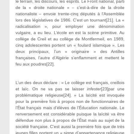
le terrain, les discours, les esprits. Le Front national, parti
de la « droite nationale » – c’est-à-dire de la droite
nationaliste – envoie trente-cinq députés à l’Assemblée
lors des législatives de 1986. C’est un tournant[21]. La «
radicalisation », pour employer une dénomination
vulgaire, a eu lieu. L’école en est la scène primitive. Au
collège de Creil et au collège de Montfermeil, en 1989,
cinq adolescentes portent un « foulard islamique ». Les
deux principaux, l’un « originaire » des Antilles
françaises, l’autre d’Algérie s’enflamment et mettent le
feu aux poudres[22].
L’un des deux déclare : « Le collège est français, creillois
et laïc. On ne va pas se laisser
infester
[23]par une
problématique religieuse[24]. » La laïcité est invoquée
pour la première fois à propos non de fonctionnaires de
l’État français mais d’élèves de l’Éducation nationale. Le
renversement est considérable puisque la laïcité va être
défendue non plus à propos de l’État mais au sujet de la
société française. C’est aussi la première fois que de très
jeunes filles portent un « signe d’appartenance religieuse