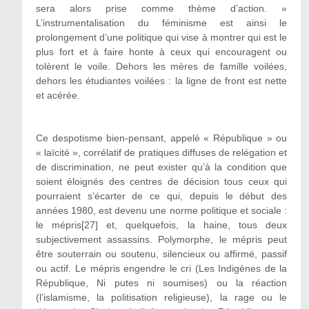
sera alors prise comme thème d’action. »
L’instrumentalisation du féminisme est ainsi le
prolongement d’une politique qui vise à montrer qui est le
plus fort et à faire honte à ceux qui encouragent ou
tolèrent le voile. Dehors les mères de famille voilées,
dehors les étudiantes voilées : la ligne de front est nette
et acérée.
Ce despotisme bien-pensant, appelé « République » ou
« laïcité », corrélatif de pratiques diffuses de relégation et
de discrimination, ne peut exister qu’à la condition que
soient éloignés des centres de décision tous ceux qui
pourraient s’écarter de ce qui, depuis le début des
années 1980, est devenu une norme politique et sociale :
le mépris[27] et, quelquefois, la haine, tous deux
subjectivement assassins. Polymorphe, le mépris peut
être souterrain ou soutenu, silencieux ou affirmé, passif
ou actif. Le mépris engendre le cri (Les Indigènes de la
République, Ni putes ni soumises) ou la réaction
(l’islamisme, la politisation religieuse), la rage ou le