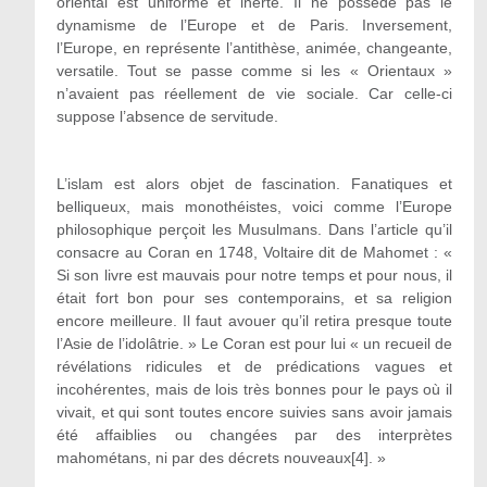
oriental est uniforme et inerte. Il ne possède pas le
dynamisme de l’Europe et de Paris. Inversement,
l’Europe, en représente l’antithèse, animée, changeante,
versatile. Tout se passe comme si les « Orientaux »
n’avaient pas réellement de vie sociale. Car celle-ci
suppose l’absence de servitude.
L’islam est alors objet de fascination. Fanatiques et
belliqueux, mais monothéistes, voici comme l’Europe
philosophique perçoit les Musulmans. Dans l’article qu’il
consacre au Coran en 1748, Voltaire dit de Mahomet : «
Si son livre est mauvais pour notre temps et pour nous, il
était fort bon pour ses contemporains, et sa religion
encore meilleure. Il faut avouer qu’il retira presque toute
l’Asie de l’idolâtrie. » Le Coran est pour lui « un recueil de
révélations ridicules et de prédications vagues et
incohérentes, mais de lois très bonnes pour le pays où il
vivait, et qui sont toutes encore suivies sans avoir jamais
été affaiblies ou changées par des interprètes
mahométans, ni par des décrets nouveaux[4]. »