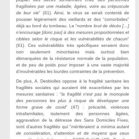
fragilisées par une maladie, âgées, voire au crépuscule
de leur vie
” (61). Ainsi, le virus se serait contenté de
pousser légèrement des vieillards et des “comorbides”
déjà au bord du tombeau. Le “
nombre brut de décès […]
n’encourage [donc pas] à des mesures proportionnées et
ciblées selon le risque et les vulnérabilités de chacun
”
(61). Ces vulnérabilités très spécifiques seraient donc
non seulement minoritaires mais surtout bien
démarquées de la résistance normale de la population,
et de peu de poids pour imposer à une vaste majorité
d’invulnérables les lourdes contraintes de la prévention.
De plus, A. Desbiolles oppose à la fragilité sanitaire les
fragilités sociales qui auraient été exacerbées par les
mesures sanitaires : “
la fragilité n’est pas le monopole
des personnes les plus à risque de développer une
forme grave de covid
” (47) : précarité, violences
intrafamiliales, isolement des personnes âgées,
aggravation de la détresse des Sans Domiciles Fixes,
sont d’autres fragilités qui “
mériteraient a minima autant
de considération, d’attention et de moyens que ceux