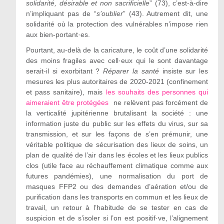
solidarité, désirable et non sacrificielle
” (73), c’est-à-dire
n’impliquant pas de “
s’oublier
” (43). Autrement dit, une
solidarité où la protection des vulnérables n’impose rien
aux bien-portant·es.
Pourtant, au-delà de la caricature, le coût d’une solidarité
des moins fragiles avec cell·eux qui le sont davantage
serait-il si exorbitant ?
Réparer la santé
insiste sur les
mesures les plus autoritaires de 2020-2021 (confinement
et pass sanitaire), mais
les souhaits des personnes qui
aimeraient être protégées
ne relèvent pas forcément de
la verticalité jupitérienne brutalisant la société : une
information juste du public sur les effets du virus, sur sa
transmission, et sur les façons de s’en prémunir, une
véritable politique de sécurisation des lieux de soins, un
plan de qualité de l’air dans les écoles et les lieux publics
clos (utile face au réchauffement climatique comme aux
futures pandémies), une normalisation du port de
masques FFP2 ou des demandes d’aération et/ou de
purification dans les transports en commun et les lieux de
travail, un retour à l’habitude de se tester en cas de
suspicion et de s’isoler si l’on est positif·ve, l’alignement