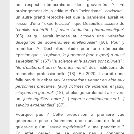
un respect démocratique des gouvernés ? En
prolongement de la critique d’un “scientisme” “
covidiste
”,
un autre grand reproche est que la pandémie aurait vu
l’essor d’une “‘expertocratie”‘, que Desbiolles accuse de
“
conflits d’intérêt […] avec l’industrie pharmaceutique
”
(65), et qui aurait imposé au citoyen une “
véritable
délégation de souveraineté intellectuelle
” (66). Pour y
remédier, A. Desbiolles plaide pour une démocratie
épistémique : “
l’opinion, le jugement [non expert] a aussi
sa légitimité
” ; (67) “
la science et le savoirs sont pluriels
” ;
“
ils s’élaborent aussi hors les murs
” des institutions de
recherche professionnelle (18). En 2020, il aurait donc
fallu ouvrir le débat aux “
associations venant en aide aux
personnes précaires, [aux] victimes de violence, et [aux]
citoyens en général
” (19), et plus généralement aller vers
un “
juste équilibre entre […] experts académiques et […]
savoirs expérientiels
” (67).
Pourquoi pas ? Cette proposition à première vue
généreuse pose néanmoins une question de fond :
qu’est-ce qu’un “
savoir expérientiel
” d’une pandémie ?
En effet, celle-ci ne se donne pas à connaître