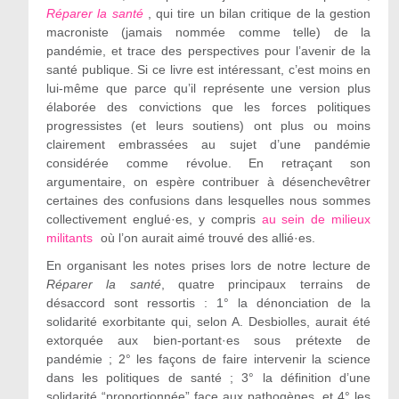
Réparer la santé
, qui tire un bilan critique de la gestion
macroniste (jamais nommée comme telle) de la
pandémie, et trace des perspectives pour l’avenir de la
santé publique. Si ce livre est intéressant, c’est moins en
lui-même que parce qu’il représente une version plus
élaborée des convictions que les forces politiques
progressistes (et leurs soutiens) ont plus ou moins
clairement embrassées au sujet d’une pandémie
considérée comme révolue. En retraçant son
argumentaire, on espère contribuer à désenchevêtrer
certaines des confusions dans lesquelles nous sommes
collectivement englué·es, y compris
au sein de milieux
militants
où l’on aurait aimé trouvé des allié·es.
En organisant les notes prises lors de notre lecture de
Réparer la santé
, quatre principaux terrains de
désaccord sont ressortis : 1° la dénonciation de la
solidarité exorbitante qui, selon A. Desbiolles, aurait été
extorquée aux bien-portant·es sous prétexte de
pandémie ; 2° les façons de faire intervenir la science
dans les politiques de santé ; 3° la définition d’une
solidarité “proportionnée” face aux pathogènes, et 4° les