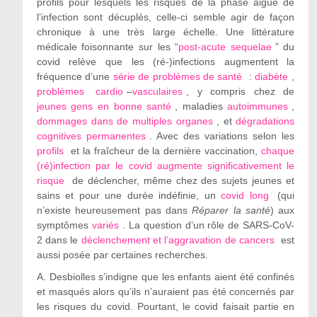
profils pour lesquels les risques de la phase aiguë de
l’infection sont décuplés, celle-ci semble agir de façon
chronique à une très large échelle. Une littérature
médicale foisonnante sur les “
post-acute sequelae
” du
covid relève que les (ré-)infections augmentent la
fréquence d’une
série de problèmes de santé
:
diabète
,
problèmes
cardio
–
vasculaires
, y compris chez de
jeunes gens en bonne santé
, maladies
autoimmunes
,
dommages dans de multiples organes
, et
dégradations
cognitives permanentes
. Avec des variations selon les
profils
et la fraîcheur de la dernière vaccination,
chaque
(ré)infection par le covid augmente significativement le
risque
de déclencher, même chez des sujets jeunes et
sains et pour une durée indéfinie, un
covid long
(qui
n’existe heureusement pas dans
Réparer la santé
) aux
symptômes
variés
. La question d’un rôle de SARS-CoV-
2 dans le
déclenchement et l’aggravation de cancers
est
aussi posée par certaines recherches.
A. Desbiolles s’indigne que les enfants aient été confinés
et masqués alors qu’ils n’auraient pas été concernés par
les risques du covid. Pourtant, le covid faisait partie en