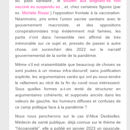
du “pass sanitaire”, le
soutien aux soignant·es non
vacciné·es suspendu·es
, et, chez certaines figures (par
ex.
Michèle Rivasi
) l’opposition frontale à la vaccination.
Néanmoins, pris entre l’union sacrée sanitaire avec le
gouvernement macroniste, et des oppositions
conspirationnistes trop évidemment mal famées, les
partis n’ont dans l’ensemble rien affirmé de très
mémorable sur ce sujet et, pressés de passer à autre
chose, ont surenchéri dès 2022 sur le narratif
gouvernemental de la sortie de la pandémie.
Même s’il est vraisemblable que beaucoup de choses se
sont jouées à un niveau infra-discursif, sans justification
explicite, les argumentaires variés qui ont pu sous-tendre
le ralliement au récit de la fin du covid nous intéressent.
Sous quelles formes a-t-on tenté de structurer en
argumentaires cohérents, et supposés ancrés dans les
valeurs de gauche, les humeurs diffuses et confuses de
ce camp politique face à la pandémie ?
Nous nous pencherons sur le cas d’Alice Desbiolles.
Médecin de santé publique, déjà connue sur le thème de
“l’écoanxiété”, elle a publié en janvier 2023 un opuscule,