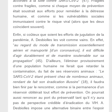
accordés à la lutte contre SARS-CoV-2
” (47). Fragiles
contre fragiles, comme si chaque moyen de prévention
était soustrait aux efforts pour remédier à la détresse
humaine, et comme si les vulnérabilités sociales
immunisaient contre le risque viral (alors que les deux
coïncident souvent).
Enfin, si coûteux que soient les efforts de jugulation de la
pandémie, A. Desbiolles les voit comme vains. En effet,
“
au regard du mode de transmission essentiellement
aérien et manuporté [d’un coronavirus], il est difficile
d’agir durablement et de manière soutenable sur sa
propagation
” (45). D’ailleurs, l’éliminer provisoirement
d’une population humaine ne ferait que retarder la
contamination, du fait de ses réservoirs animaux : “
Le
SARS-CoV-2 étant présent chez de nombreux animaux,
rendant de fait son éradication illusoire
” (18), il faudra
bien finir par le rencontrer, comme si la permanence d’un
réservoir oblitérait tout effort de prévention. On pourrait
aussi renoncer au port du préservatif tant qu’il n’y aura
pas de perspective crédible d’éradication du VIH. A.
Desbiolles impose une alternative binaire entre l’espoir