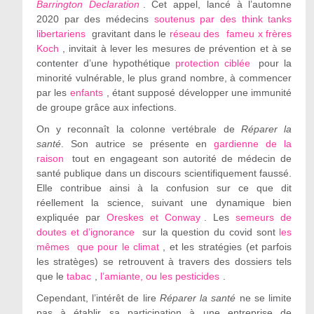
Barrington Declaration
. Cet appel, lancé à l’automne
2020 par des médecins
soutenus par des think tanks
libertariens
gravitant dans le
réseau des
fameu
x frères
Koch
, invitait à lever les mesures de prévention et à se
contenter d’une hypothétique
protection ciblée
pour la
minorité vulnérable, le plus grand nombre, à commencer
par les
enfants
, étant supposé développer une immunité
de groupe grâce aux infections.
On y reconnaît la colonne vertébrale de
Réparer la
santé
. Son autrice se présente en
gardienne de la
raison
tout en engageant son autorité de médecin de
santé publique dans un discours scientifiquement faussé.
Elle contribue ainsi à la confusion sur ce que dit
réellement la science, suivant une dynamique bien
expliquée par
Oreskes et Conway
. Les
semeurs de
doutes et d’ignorance
sur la question du covid sont
les
mêmes
que pour le climat
, et les stratégies (et parfois
les stratèges) se retrouvent à travers des dossiers tels
que le
tabac
,
l’amiante, ou les pesticides
.
Cependant, l’intérêt de lire
Réparer la santé
ne se limite
pas à établir sa participation à une entreprise de