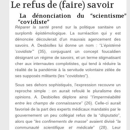
Le refus de (faire) savoir
La dénonciation du “scientisme”
“covidiste”
Réparer la santé
prend sur la politique sanitaire un
surplomb épistémologique. La surréaction qui y est
dénoncée découlerait d’un mauvais agencement des
savoirs. A. Desbiolles lui donne un nom : “
L’épistémè
‘covidiste’
” (35), conjuguant un concept foucaldien
désignant un régime de savoirs, et un terme stigmatisant
cher aux internautes complotistes, qui tend à réduire la
réalité de la pandémie à la servitude volontaire zélée de
ses supposés militants (les “
covidistes
”).
Sous ses dehors sophistiqués, l’expression recouvre un
reproche simple : on aurait refoulé le pluralisme des
opinions. A. Desbiolles déplore ainsi “
l’imperméabilité
entre les champs de connaissance
” (26). Celle-ci aurait
favorisé de la part des experts médicaux mandatés par le
gouvernement un peu collégial refus de la “
disputatio
”,
alors que “
les confinements de masse
” avaient divisé “
la
communauté scientifique et médicale
” (28). Leur