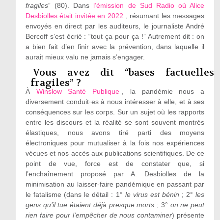
fragiles
” (80). Dans
l’émission de Sud Radio où Alice
Desbiolles était invitée en 2022
, résumant les messages
envoyés en direct par les auditeurs, le journaliste André
Bercoff s’est écrié : “tout ça pour ça !” Autrement dit : on
a bien fait d’en finir avec la prévention, dans laquelle il
aurait mieux valu ne jamais s’engager.
Vous avez dit “bases factuelles
fragiles” ?
À
Winslow Santé Publique
, la pandémie nous a
diversement conduit·es à nous intéresser à elle, et à ses
conséquences sur les corps. Sur un sujet où les rapports
entre les discours et la réalité se sont souvent montrés
élastiques, nous avons tiré parti des moyens
électroniques pour mutualiser à la fois nos expériences
vécues et nos accès aux publications scientifiques. De ce
point de vue, force est de constater que, si
l’enchaînement proposé par A. Desbiolles de la
minimisation au laisser-faire pandémique en passant par
le fatalisme (dans le détail : 1°
le virus est bénin
; 2°
les
gens qu’il tue étaient déjà presque morts
; 3°
on ne peut
rien faire pour l’empêcher de nous contaminer
) présente