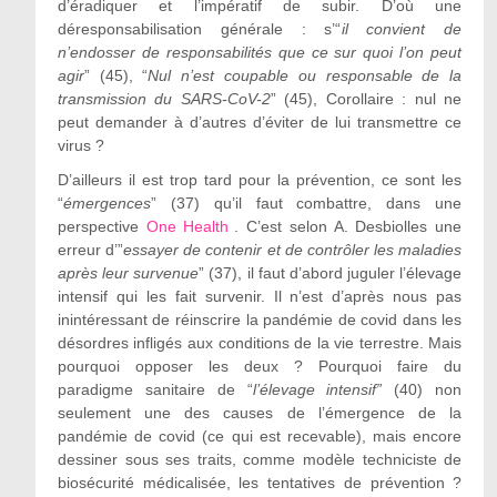
d’éradiquer et l’impératif de subir. D’où une
déresponsabilisation générale : s’“
il convient de
n’endosser de responsabilités que ce sur quoi l’on peut
agir
” (45), “
Nul n’est coupable ou responsable de la
transmission du SARS-CoV-2
” (45), Corollaire : nul ne
peut demander à d’autres d’éviter de lui transmettre ce
virus ?
D’ailleurs il est trop tard pour la prévention, ce sont les
“
émergences
” (37) qu’il faut combattre, dans une
perspective
One Health
. C’est selon A. Desbiolles une
erreur d’”
essayer de contenir et de contrôler les maladies
après leur survenue
” (37), il faut d’abord juguler l’élevage
intensif qui les fait survenir. Il n’est d’après nous pas
inintéressant de réinscrire la pandémie de covid dans les
désordres infligés aux conditions de la vie terrestre. Mais
pourquoi opposer les deux ? Pourquoi faire du
paradigme sanitaire de “
l’élevage intensif”
(40) non
seulement une des causes de l’émergence de la
pandémie de covid (ce qui est recevable), mais encore
dessiner sous ses traits, comme modèle techniciste de
biosécurité médicalisée, les tentatives de prévention ?