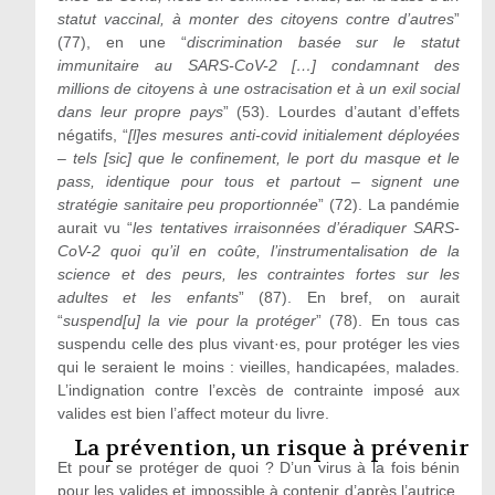
statut vaccinal, à monter des citoyens contre d’autres
”
(77), en une “
discrimination basée sur le statut
immunitaire au SARS-CoV-2 […] condamnant des
millions de citoyens à une ostracisation et à un exil social
dans leur propre pays
” (53). Lourdes d’autant d’effets
négatifs, “
[l]es mesures anti-covid initialement déployées
– tels [sic] que le confinement, le port du masque et le
pass, identique pour tous et partout – signent une
stratégie sanitaire peu proportionnée
” (72). La pandémie
aurait vu “
les tentatives irraisonnées d’éradiquer SARS-
CoV-2 quoi qu’il en coûte, l’instrumentalisation de la
science et des peurs, les contraintes fortes sur les
adultes et les enfants
” (87). En bref, on aurait
“
suspend[u] la vie pour la protéger
” (78). En tous cas
suspendu celle des plus vivant·es, pour protéger les vies
qui le seraient le moins : vieilles, handicapées, malades.
L’indignation contre l’excès de contrainte imposé aux
valides est bien l’affect moteur du livre.
La prévention, un risque à prévenir
Et pour se protéger de quoi ? D’un virus à la fois bénin
pour les valides et impossible à contenir d’après l’autrice.