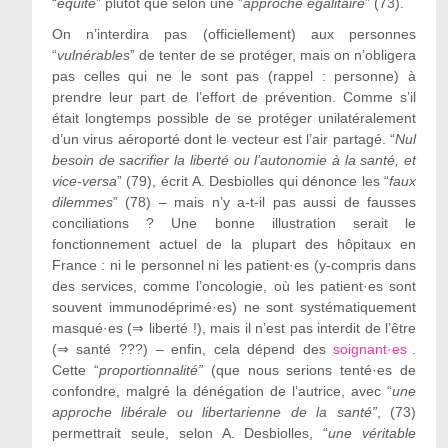
“
équité
” plutôt que selon une ”
approche égalitaire
” (73).
On n’interdira pas (officiellement) aux personnes
“
vulnérables
” de tenter de se protéger, mais on n’obligera
pas celles qui ne le sont pas (rappel : personne) à
prendre leur part de l’effort de prévention. Comme s’il
était longtemps possible de se protéger unilatéralement
d’un virus aéroporté dont le vecteur est l’air partagé. “
Nul
besoin de sacrifier la liberté ou l’autonomie à la santé, et
vice-versa
” (79), écrit A. Desbiolles qui dénonce les “
faux
dilemmes
” (78) – mais n’y a-t-il pas aussi de fausses
conciliations ? Une bonne illustration serait le
fonctionnement actuel de la plupart des hôpitaux en
France : ni le personnel ni les patient·es (y-compris dans
des services, comme l’oncologie, où les patient·es sont
souvent immunodéprimé·es) ne sont systématiquement
masqué·es (⇒ liberté !), mais il n’est pas interdit de l’être
(⇒ santé ???) – enfin, cela dépend des
soignant·es
.
Cette “
proportionnalité”
(que nous serions tenté·es de
confondre, malgré la dénégation de l’autrice, avec “
une
approche libérale ou libertarienne de la santé”
, (73)
permettrait seule, selon A. Desbiolles, “
une véritable