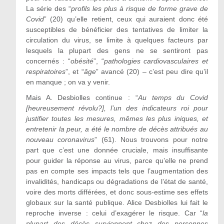
La série des “
profils les plus à risque de forme grave de
Covid
” (20) qu’elle retient, ceux qui auraient donc été
susceptibles de bénéficier des tentatives de limiter la
circulation du virus, se limite à quelques facteurs par
lesquels la plupart des gens ne se sentiront pas
concernés : “
obésité
”, “
pathologies cardiovasculaires et
respiratoires
”, et “
âge
” avancé (20) – c’est peu dire qu’il
en manque ; on va y venir.
Mais A. Desbiolles continue : “
Au temps du Covid
[heureusement révolu?], l’un des indicateurs roi pour
justifier toutes les mesures, mêmes les plus iniques, et
entretenir la peur, a été le nombre de décès attribués au
nouveau coronavirus
” (61). Nous trouvons pour notre
part que c’est une donnée cruciale, mais insuffisante
pour guider la réponse au virus, parce qu’elle ne prend
pas en compte ses impacts tels que l’augmentation des
invalidités, handicaps ou dégradations de l’état de santé,
voire des morts différées, et donc sous-estime ses effets
globaux sur la santé publique. Alice Desbiolles lui fait le
reproche inverse : celui d’exagérer le risque. Car “
la
plupart des décès surviennent chez des personnes