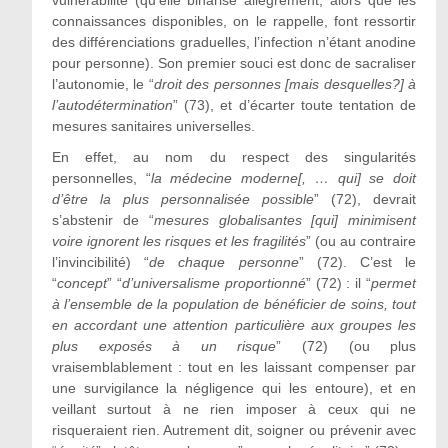
vulnérabilité (qu’elle binarise allègrement, alors que les
connaissances disponibles, on le rappelle, font ressortir
des différenciations graduelles, l’infection n’étant anodine
pour personne). Son premier souci est donc de sacraliser
l’autonomie, le “
droit des personnes [mais desquelles?] à
l’autodétermination
” (73), et d’écarter toute tentation de
mesures sanitaires universelles.
En effet, au nom du respect des singularités
personnelles, “
la médecine moderne[, … qui] se doit
d’être la plus personnalisée possible
” (72), devrait
s’abstenir de “
mesures globalisantes [qui] minimisent
voire ignorent les risques et les fragilités
” (ou au contraire
l’invincibilité) “
de chaque personne
” (72). C’est le
“
concept
” “
d’universalisme proportionné
” (72) : il “
permet
à l’ensemble de la population de bénéficier de soins, tout
en accordant une attention particulière aux groupes les
plus exposés à un risque
” (72) (ou plus
vraisemblablement : tout en les laissant compenser par
une survigilance la négligence qui les entoure), et en
veillant surtout à ne rien imposer à ceux qui ne
risqueraient rien. Autrement dit, soigner ou prévenir avec