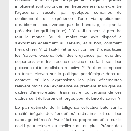
consistance ainsi que l’engagement subjectif qu’elles
impliquent sont profondément hétérogènes (par ex. entre
l’agacement suscité par quelques semaines de
confinement, et l’expérience d’une vie quotidienne
durablement bouleversée par le handicap, et par la
précarisation qu’il implique) ? Y a-t-il un sens à prendre
tout le monde (ou du moins tout avis disposé à
s’exprimer) également au sérieux, et si non, comment
hiérarchiser ? Et faut-il (et si oui comment) départager
les “
savoirs expérientiels
” des croyances par ouïe-dire
colportées sur les réseaux sociaux, surfant sur leur
puissance d’interpellation affective ? Peut-on composer
un forum citoyen sur la politique pandémique dans un
contexte où les expressions les plus véhémentes
relèvent moins de l’expérience de première main que de
cadres d’interprétation transmis, et où certains de ces
cadres sont délibérément forgés pour défaire du savoir ?
Le pari optimiste de l’intelligence collective bute sur la
qualité inégale des “enquêtes” ordinaires, et sur leur
sabotage intéressé. Avoir “fait sa propre enquête” sur le
covid peut relever du meilleur ou du pire. Prôner des