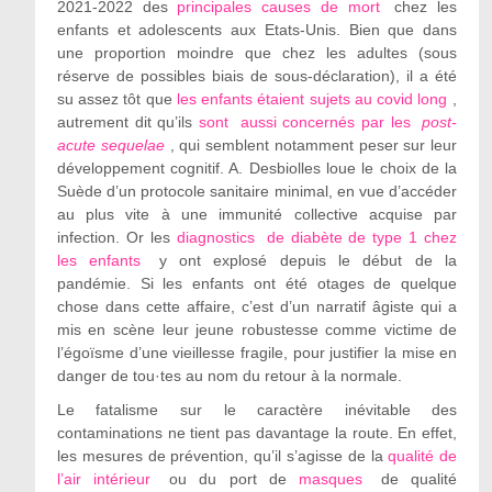
2021-2022 des
principales causes de mort
chez les
enfants et adolescents aux Etats-Unis. Bien que dans
une proportion moindre que chez les adultes (sous
réserve de possibles biais de sous-déclaration), il a été
su assez tôt que
les enfants étaient sujets au covid long
,
autrement dit qu’ils
sont
aussi concernés par les
post-
acute sequelae
, qui semblent notamment peser sur leur
développement cognitif. A. Desbiolles loue le choix de la
Suède d’un protocole sanitaire minimal, en vue d’accéder
au plus vite à une immunité collective acquise par
infection. Or les
diagnostics
de diabète de type 1 chez
les enfants
y ont explosé depuis le début de la
pandémie. Si les enfants ont été otages de quelque
chose dans cette affaire, c’est d’un narratif âgiste qui a
mis en scène leur jeune robustesse comme victime de
l’égoïsme d’une vieillesse fragile, pour justifier la mise en
danger de tou·tes au nom du retour à la normale.
Le fatalisme sur le caractère inévitable des
contaminations ne tient pas davantage la route. En effet,
les mesures de prévention, qu’il s’agisse de la
qualité de
l’air intérieur
ou du port de
masques
de qualité