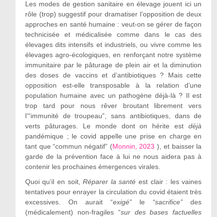
Les modes de gestion sanitaire en élevage jouent ici un
rôle (trop) suggestif pour dramatiser l’opposition de deux
approches en santé humaine : veut-on se gérer de façon
technicisée et médicalisée comme dans le cas des
élevages dits intensifs et industriels, ou vivre comme les
élevages agro-écologiques, en renforçant notre système
immunitaire par le pâturage de plein air et la diminution
des doses de vaccins et d’antibiotiques ? Mais cette
opposition est-elle transposable à la relation d’une
population humaine avec un pathogène déjà-là ? Il est
trop tard pour nous rêver broutant librement vers
l’“immunité de troupeau”, sans antibiotiques, dans de
verts pâturages. Le monde dont on hérite est
déjà
pandémique ; le covid appelle une prise en charge en
tant que “commun négatif” (
Monnin, 2023
), et baisser la
garde de la prévention face à lui ne nous aidera pas à
contenir les prochaines émergences virales.
Quoi qu’il en soit,
Réparer la santé
est clair : les vaines
tentatives pour enrayer la circulation du covid étaient très
excessives. On aurait “
exigé”
le
“sacrifice”
des
(médicalement) non-fragiles “
sur des bases factuelles