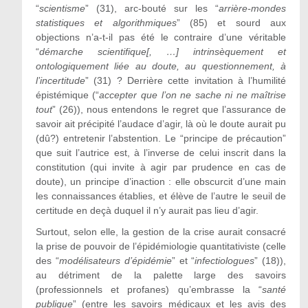
“
scientisme
” (31), arc-bouté sur les “
arrière-mondes
statistiques et algorithmiques
” (85) et sourd aux
objections n’a-t-il pas été le contraire d’une véritable
“
démarche scientifique[, …] intrinsèquement et
ontologiquement liée au doute, au questionnement, à
l’incertitude
” (31) ? Derrière cette invitation à l’humilité
épistémique (“
accepter que l’on ne sache ni ne maîtrise
tout
” (26)), nous entendons le regret que l’assurance de
savoir ait précipité l’audace d’agir, là où le doute aurait pu
(dû?) entretenir l’abstention. Le “principe de précaution”
que suit l’autrice est, à l’inverse de celui inscrit dans la
constitution (qui invite à agir par prudence en cas de
doute), un principe d’inaction : elle obscurcit d’une main
les connaissances établies, et élève de l’autre le seuil de
certitude en deçà duquel il n’y aurait pas lieu d’agir.
Surtout, selon elle, la gestion de la crise aurait consacré
la prise de pouvoir de l’épidémiologie quantitativiste (celle
des “
modélisateurs d’épidémie
” et “
infectiologues
” (18)),
au détriment de la palette large des savoirs
(professionnels et profanes) qu’embrasse la “
santé
publique
” (entre les savoirs médicaux et les avis des