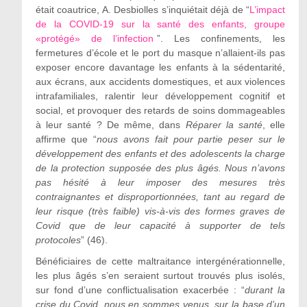
était coautrice, A. Desbiolles s’inquiétait déjà de “
L’impact
de la COVID-19 sur la santé des enfants, groupe
«protégé» de l’infection
”. Les confinements, les
fermetures d’école et le port du masque n’allaient-ils pas
exposer encore davantage les enfants à la sédentarité,
aux écrans, aux accidents domestiques, et aux violences
intrafamiliales, ralentir leur développement cognitif et
social, et provoquer des retards de soins dommageables
à leur santé ? De même, dans
Réparer la santé
, elle
affirme que “
nous avons fait pour partie peser sur le
développement des enfants et des adolescents la charge
de la protection supposée des plus âgés. Nous n’avons
pas hésité à leur imposer des mesures très
contraignantes et disproportionnées, tant au regard de
leur risque (très faible) vis-à-vis des formes graves de
Covid que de leur capacité à supporter de tels
protocoles
” (46).
Bénéficiaires de cette maltraitance intergénérationnelle,
les plus âgés s’en seraient surtout trouvés plus isolés,
sur fond d’une conflictualisation exacerbée : “
durant la
crise du Covid, nous en sommes venus, sur la base d’un