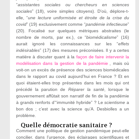
“
assistantes sociales ou chercheurs en sciences
sociales
” (18), voire simples citoyens). D’où, déplore-t-
elle, “
une lecture uniformisée et étroite de la crise du
covid
” (19) exclusivement comme “
pandémie infectieuse
”
(20). Focalisé sur quelques métriques abstraites (le
nombre de morts, par ex.), ce “
biomédicalisme
” (16)
aurait ignoré les connaissances sur les “
effets
indésirables
” (17) des mesures préconisées. Il y a certes
matière à discuter quant à la
façon de faire intervenir la
modélisation dans la gestion de la pandémie
, mais où
voit-on un excès de présence des sciences biomédicales
dans le rapport au covid aujourd’hui en France ? Et en
quoi étaient-elles trop présentes dans les mois qui ont
précédé la parution de
Réparer la santé
, lorsque le
gouvernement affûtait son narratif de fin de la pandémie
à grands renforts d’“immunité hybride” ? Le
scientisme
a
bon dos ; c’est avec la science qu’A. Desbiolles a un
problème.
Quelle démocratie sanitaire ?
Comment une politique de gestion pandémique peut-elle
concilier, dans l’urgence, des éclairages scientifiques et