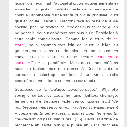
lequel on reconnaît l’autosatisfaction gouvernementale)
assimilant la gestion institutionnelle de la pandémie de
covid à l’apothéose d’une santé publique priorisée “quoi
qu’il en coûte” (selon E. Macron) face au reste de la vie
sociale, par une société se révélant plus solidaire qu’on
ne pensait. Nous n’adhérons pas plus qu’A. Desbiolles à
cette fable complaisante. Comme les auteurs de
ce
texte
, nous sommes très loin de louer le bilan du
gouvernement dans ce domaine, et nous sommes
convaincu·es des limites d’une lecture “
strictement
sanitaire
” de la pandémie. Mais nous nous méfions
aussi du tableau noir que dresse A. Desbiolles d’une
surréaction catastrophique face à un virus qu’elle
considère somme toute comme assez anodin.
Soucieuse de la “
balance bénéfice-risque
” (89), elle
souligne surtout les coûts humains (faillites, chômage,
fermetures d’entreprises, violences conjugales, etc.) “
de
nombreuses interventions non validées scientifiquement
– confinements généralisés, masques pour les enfants,
couvre-feux ou pass ‘sanitaires’
” (36). Dans un article de
recherche en santé publique publié en 2021 dont elle