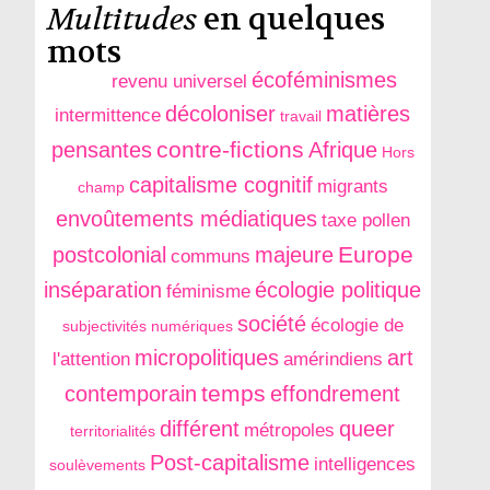
Multitudes
en quelques
mots
écoféminismes
revenu universel
décoloniser
matières
intermittence
travail
contre-fictions
pensantes
Afrique
Hors
capitalisme cognitif
migrants
champ
envoûtements médiatiques
taxe pollen
Europe
postcolonial
majeure
communs
inséparation
écologie politique
féminisme
société
écologie de
subjectivités numériques
micropolitiques
art
l'attention
amérindiens
temps
contemporain
effondrement
différent
queer
métropoles
territorialités
Post-capitalisme
intelligences
soulèvements