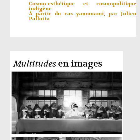
Cosmo-esthétique et cosmopolitique
indigène
À partir du cas yanomami, par
Julien
Pallotta
Multitudes
en images