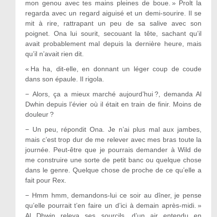
mon genou avec tes mains pleines de boue. » Prolt la
regarda avec un regard aiguisé et un demi-sourire. Il se
mit à rire, rattrapant un peu de sa salive avec son
poignet. Ona lui sourit, secouant la tête, sachant qu’il
avait probablement mal depuis la dernière heure, mais
qu’il n’avait rien dit.
« Ha ha, dit-elle, en donnant un léger coup de coude
dans son épaule. Il rigola.
−
Alors, ça a mieux marché aujourd’hui ?, demanda Al
Dwhin depuis l’évier où il était en train de finir. Moins de
douleur ?
−
Un peu, répondit Ona. Je n’ai plus mal aux jambes,
mais c’est trop dur de me relever avec mes bras toute la
journée. Peut-être que je pourrais demander à Wild de
me construire une sorte de petit banc ou quelque chose
dans le genre. Quelque chose de proche de ce qu’elle a
fait pour Rex.
−
Hmm hmm, demandons-lui ce soir au dîner, je pense
qu’elle pourrait t’en faire un d’ici à demain après-midi. »
Al Dhwin releva ses sourcils, d’un air entendu en