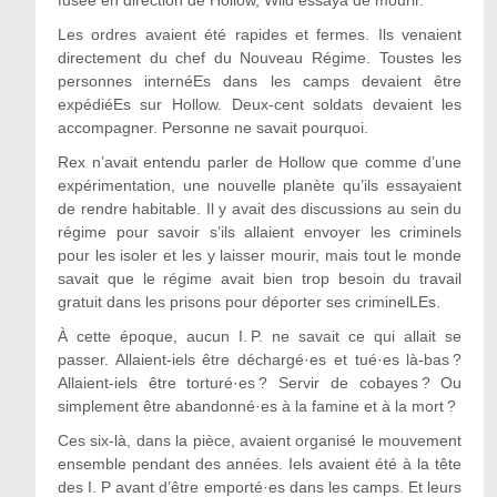
fusée en direction de Hollow, Wild essaya de mourir.
Les ordres avaient été rapides et fermes. Ils venaient
directement du chef du Nouveau Régime. Toustes les
personnes internéEs dans les camps devaient être
expédiéEs sur Hollow. Deux-cent soldats devaient les
accompagner. Personne ne savait pourquoi.
Rex n’avait entendu parler de Hollow que comme d’une
expérimentation, une nouvelle planète qu’ils essayaient
de rendre habitable. Il y avait des discussions au sein du
régime pour savoir s’ils allaient envoyer les criminels
pour les isoler et les y laisser mourir, mais tout le monde
savait que le régime avait bien trop besoin du travail
gratuit dans les prisons pour déporter ses criminelLEs.
À cette époque, aucun I. P. ne savait ce qui allait se
passer. Allaient-iels être déchargé·es et tué·es là-bas ?
Allaient-iels être torturé·es ? Servir de cobayes ? Ou
simplement être abandonné·es à la famine et à la mort ?
Ces six-là, dans la pièce, avaient organisé le mouvement
ensemble pendant des années. Iels avaient été à la tête
des I. P avant d’être emporté·es dans les camps. Et leurs