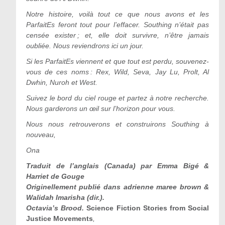
Notre histoire, voilà tout ce que nous avons et les
ParfaitEs feront tout pour l
’
effacer. Southing n
’
était pas
censée exister ; et, elle doit survivre, n
’
être jamais
oubliée. Nous reviendrons ici un jour.
Si les ParfaitEs viennent et que tout est perdu, souvenez-
vous de ces noms : Rex, Wild, Seva, Jay Lu, Prolt, Al
Dwhin, Nuroh et West.
Suivez le bord du ciel rouge et partez à notre recherche.
Nous garderons un œil sur l
’
horizon pour vous.
Nous nous retrouverons et construirons Southing à
nouveau,
Ona
Traduit de l’anglais (Canada) par Emma Bigé &
Harriet de Gouge
Originellement publié dans adrienne maree brown &
Walidah Imarisha (dir.).
Octavia’s Brood.
Science Fiction Stories from Social
Justice Movements
,