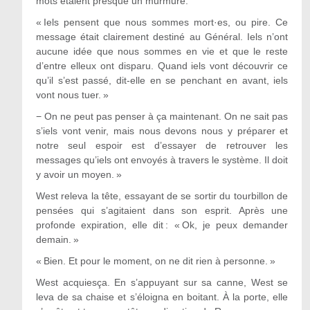
mots étaient presque un murmure.
« Iels pensent que nous sommes mort·es, ou pire. Ce
message était clairement destiné au Général. Iels n’ont
aucune idée que nous sommes en vie et que le reste
d’entre elleux ont disparu. Quand iels vont découvrir ce
qu’il s’est passé, dit-elle en se penchant en avant, iels
vont nous tuer. »
−
On ne peut pas penser à ça maintenant. On ne sait pas
s’iels vont venir, mais nous devons nous y préparer et
notre seul espoir est d’essayer de retrouver les
messages qu’iels ont envoyés à travers le système. Il doit
y avoir un moyen. »
West releva la tête, essayant de se sortir du tourbillon de
pensées qui s’agitaient dans son esprit. Après une
profonde expiration, elle dit : « Ok, je peux demander
demain. »
« Bien. Et pour le moment, on ne dit rien à personne. »
West acquiesça. En s’appuyant sur sa canne, West se
leva de sa chaise et s’éloigna en boitant. À la porte, elle