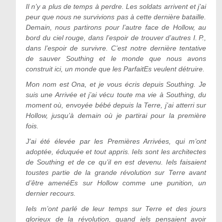
Il n
’
y a plus de temps à perdre. Les soldats arrivent et j
’
ai
peur que nous ne survivions pas à cette dernière bataille.
Demain, nous partirons pour l
’
autre face de Hollow, au
bord du ciel rouge, dans l
’
espoir de trouver d
’
autres I. P.,
dans l
’
espoir de survivre. C
’
est notre dernière tentative
de sauver Southing et le monde que nous avons
construit ici, un monde que les ParfaitEs veulent détruire.
Mon nom est Ona, et je vous écris depuis Southing. Je
suis une Arrivée et j
’
ai vécu toute ma vie à Southing, du
moment où, envoyée bébé depuis la Terre, j
’
ai atterri sur
Hollow, jusqu
’
à demain où je partirai pour la première
fois.
J
’
ai été élevée par les Premières Arrivées, qui m
’
ont
adoptée, éduquée et tout appris. Iels sont les architectes
de Southing et de ce qu
’
il en est devenu. Iels faisaient
toustes partie de la grande révolution sur Terre avant
d
’
être amenéEs sur Hollow comme une punition, un
dernier recours.
Iels m
’
ont parlé de leur temps sur Terre et des jours
glorieux de la révolution, quand iels pensaient avoir