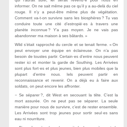
qui l’aurait suivi, iel serait revenu·e pour nous en
informer. On ne sait même pas ce qu’il y a au-delà du ciel
rouge. Il n’y a peut-être même plus de végétation.
Comment va-t-on survivre sans les biosphères ? Tu vas
conduire toute une cité d’estropié·es à travers une
planète inconnue ? Y’a pas moyen. Je ne vais pas
abandonner ma maison à ses bâtards. »
Wild s’était rapproché du cercle et se tenait ferme. « On
peut envoyer une équipe en éclaireuse. On n’a pas
besoin de toustes partir. Certain·es d’entre nous peuvent
rester ici et monter la garde de Southing. Les Arrivées
sont plus fort·es et plus jeunes, bien plus mobiles que la
plupart d’entre nous. Iels peuvent partir en
reconnaissance et revenir. On a déjà eu à faire aux
soldats, on peut encore les affronter.
−
Se séparer ?, dit West en secouant la tête. C’est la
mort assurée. On ne peut pas se séparer. La seule
manière pour nous de survivre, c’est de rester ensemble.
Les Arrivées sont trop jeunes pour sortir seul·es sans
eau ni nourriture.