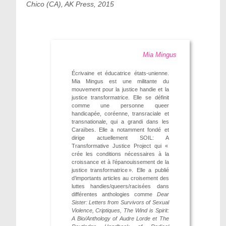
Chico (CA), AK Press, 2015
Mia Mingus
Écrivaine et éducatrice états-unienne.
Mia Mingus est une militante du
mouvement pour la justice handie et la
justice transformatrice. Elle se définit
comme une personne queer
handicapée, coréenne, transraciale et
transnationale, qui a grandi dans les
Caraïbes. Elle a notamment fondé et
dirige actuellement SOIL: A
Transformative Justice Project qui «
crée les conditions nécessaires à la
croissance et à l’épanouissement de la
justice transformatrice ». Elle a publié
d’importants articles au croisement des
luttes handies/queers/racisées dans
différentes anthologies comme
Dear
Sister: Letters from Survivors of Sexual
Violence, Criptiques, The Wind is Spirit:
A Bio/Anthology of Audre Lorde et The