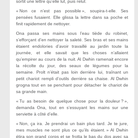
sortit une lettre qu’elle lut, puis relut.
« Non ce n’est pas possible », soupira-t-elle. Ses
pensées fusaient. Elle glissa la lettre dans sa poche et
finit rapidement de nettoyer.
Ona passa ses mains sous l’eau tiède du robinet,
s’efforçant d’en nettoyer la saleté. Ses bras et ses mains
étaient endolories d’avoir travaillé au jardin toute la
journée, et elle savait que les choses n’allaient
qu’empirer au cours de la nuit. Al Dwhin ramenait encore
la récolte du jour, des seaux de légumes pour la
semaine. Prolt n’était pas loin derrière lui, traînant un
petit chariot rempli d’outils derrière sa chaise. Al Dwhin
grogna tout en se penchant pour détacher le chariot de
sa grande main.
« Tu as besoin de quelque chose pour la douleur ? »,
demanda Ona, tout en s’essuyant les mains sur une
serviette à côté d’elle.
« Non, ça ira. Je prendrai un bain plus tard. Je te jure,
mes muscles ne sont plus ce qu’ils étaient. » Al Dwhin
étira son grand corps et se frotta le bas du dos avec sa