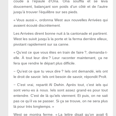
coude à l’épaule d’Ona. Ona souffla et se leva
doucement, balançant son poids d’un côté et de l’autre
jusqu’à trouver l’équilibre sur ses pieds.
« Vous aussi », ordonna West aux nouvelles Arrivées qui
avaient écouté discrètement.
Les Arrivées dirent bonne nuit à la cantonade et partirent.
West les suivit jusqu’à la porte et la ferma derrière elleux,
pivotant rapidement sur sa canne.
« Qu’est ce que vous êtes en train de faire ?, demanda-t-
elle. À tout leur dire ? Leur raconter maintenant, ça ne
fera que rendre le départ plus difficile.
−
Qu’est ce que tu veux dire ? Iels ont demandé, iels ont
le droit de savoir. Iels ont besoin de savoir, répondit Prolt.
−
C’est vrai, repartit Al Dwhin. Après tout, c’est iels qui
sont venu·es à nous. Iels sont assez grand·es pour tout
entendre. C’est de là qu’iels viennent. Et puis, on ne sait
pas ce qu’il va se passer. Si ça se trouve, on ne sera plus
là pour très longtemps. »
West se montra ferme. « La lettre disait qu’on avait 6