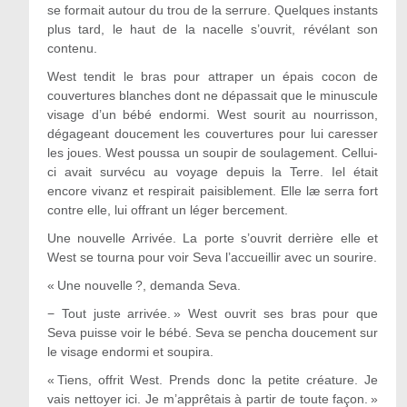
se formait autour du trou de la serrure. Quelques instants
plus tard, le haut de la nacelle s’ouvrit, révélant son
contenu.
West tendit le bras pour attraper un épais cocon de
couvertures blanches dont ne dépassait que le minuscule
visage d’un bébé endormi. West sourit au nourrisson,
dégageant doucement les couvertures pour lui caresser
les joues. West poussa un soupir de soulagement. Cellui-
ci avait survécu au voyage depuis la Terre. Iel était
encore vivanz et respirait paisiblement. Elle læ serra fort
contre elle, lui offrant un léger bercement.
Une nouvelle Arrivée. La porte s’ouvrit derrière elle et
West se tourna pour voir Seva l’accueillir avec un sourire.
« Une nouvelle ?, demanda Seva.
−
Tout juste arrivée. » West ouvrit ses bras pour que
Seva puisse voir le bébé. Seva se pencha doucement sur
le visage endormi et soupira.
« Tiens, offrit West. Prends donc la petite créature. Je
vais nettoyer ici. Je m’apprêtais à partir de toute façon. »