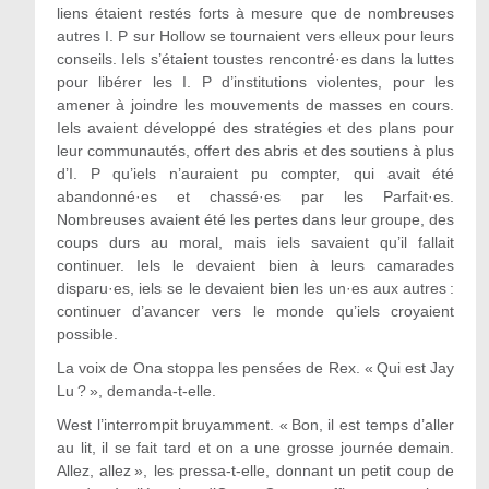
liens étaient restés forts à mesure que de nombreuses
autres I. P sur Hollow se tournaient vers elleux pour leurs
conseils. Iels s’étaient toustes rencontré·es dans la luttes
pour libérer les I. P d’institutions violentes, pour les
amener à joindre les mouvements de masses en cours.
Iels avaient développé des stratégies et des plans pour
leur communautés, offert des abris et des soutiens à plus
d’I. P qu’iels n’auraient pu compter, qui avait été
abandonné·es et chassé·es par les Parfait·es.
Nombreuses avaient été les pertes dans leur groupe, des
coups durs au moral, mais iels savaient qu’il fallait
continuer. Iels le devaient bien à leurs camarades
disparu·es, iels se le devaient bien les un·es aux autres :
continuer d’avancer vers le monde qu’iels croyaient
possible.
La voix de Ona stoppa les pensées de Rex. « Qui est Jay
Lu ? », demanda-t-elle.
West l’interrompit bruyamment. « Bon, il est temps d’aller
au lit, il se fait tard et on a une grosse journée demain.
Allez, allez », les pressa-t-elle, donnant un petit coup de