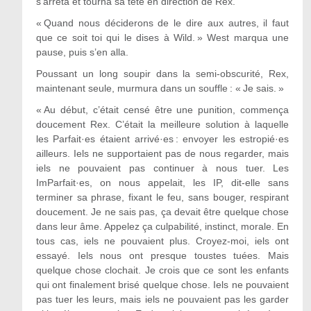
s’arrêta et tourna sa tête en direction de Rex.
« Quand nous déciderons de le dire aux autres, il faut
que ce soit toi qui le dises à Wild. » West marqua une
pause, puis s’en alla.
Poussant un long soupir dans la semi-obscurité, Rex,
maintenant seule, murmura dans un souffle : « Je sais. »
« Au début, c’était censé être une punition, commença
doucement Rex. C’était la meilleure solution à laquelle
les Parfait·es étaient arrivé·es : envoyer les estropié·es
ailleurs. Iels ne supportaient pas de nous regarder, mais
iels ne pouvaient pas continuer à nous tuer. Les
ImParfait·es, on nous appelait, les IP, dit-elle sans
terminer sa phrase, fixant le feu, sans bouger, respirant
doucement. Je ne sais pas, ça devait être quelque chose
dans leur âme. Appelez ça culpabilité, instinct, morale. En
tous cas, iels ne pouvaient plus. Croyez-moi, iels ont
essayé. Iels nous ont presque toustes tuées. Mais
quelque chose clochait. Je crois que ce sont les enfants
qui ont finalement brisé quelque chose. Iels ne pouvaient
pas tuer les leurs, mais iels ne pouvaient pas les garder