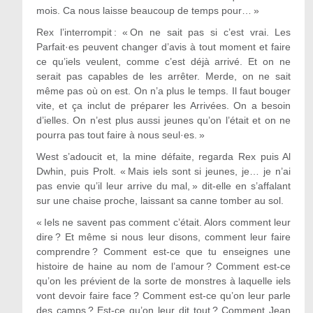
mois. Ca nous laisse beaucoup de temps pour… »
Rex l’interrompit : « On ne sait pas si c’est vrai. Les
Parfait·es peuvent changer d’avis à tout moment et faire
ce qu’iels veulent, comme c’est déjà arrivé. Et on ne
serait pas capables de les arrêter. Merde, on ne sait
même pas où on est. On n’a plus le temps. Il faut bouger
vite, et ça inclut de préparer les Arrivées. On a besoin
d’ielles. On n’est plus aussi jeunes qu’on l’était et on ne
pourra pas tout faire à nous seul·es. »
West s’adoucit et, la mine défaite, regarda Rex puis Al
Dwhin, puis Prolt. « Mais iels sont si jeunes, je… je n’ai
pas envie qu’il leur arrive du mal, » dit-elle en s’affalant
sur une chaise proche, laissant sa canne tomber au sol.
« Iels ne savent pas comment c’était. Alors comment leur
dire ? Et même si nous leur disons, comment leur faire
comprendre ? Comment est-ce que tu enseignes une
histoire de haine au nom de l’amour ? Comment est-ce
qu’on les prévient de la sorte de monstres à laquelle iels
vont devoir faire face ? Comment est-ce qu’on leur parle
des camps ? Est-ce qu’on leur dit tout ? Comment Jean