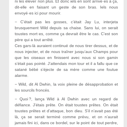
ni les élever non plus. Et donc iels en sont arrivé·es à ça,
dit-elle en faisant un geste de son bras. Iels nous
envoyé·es ici pour mourir.
−
C
’était pas les gosses, c’était Jay Lu, interjeta
brusquement Wild depuis sa chaise. Sans lui, on serait
toustes mort·es, comme ça devrait être le cas. C’est son
père qui a tout arrêté.
Ces gars-là auraient continué de nous tirer dessus, et de
nous injecter, et de nous traîner jusqu’aux Champs pour
que les oiseaux en finissent avec nous si son gamin
s’était pas pointé. J’attendais mon tour et il a fallu que ce
satané bébé s’éjecte de sa mère comme une foutue
alarme.
−
Wild, dit Al Dwhin, la voix pleine de désapprobation et
les sourcils froncés.
−
Quoi ?, lança Wild à Al Dwhin avec un regard de
défiance. J
’étais prête. On était toustes prêtes. On était
toustes prêtes et d’attaque, bon dieu. S’il n’avait pas été
là, ça se serait terminé comme prévu, et on n’aurait
jamais fini ici, dans ce bordel, sur le point de tout perdre,