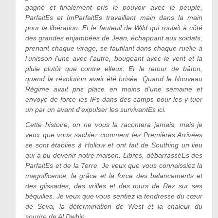
gagné et finalement pris le pouvoir avec le peuple,
ParfaitEs et ImParfaitEs travaillant main dans la main
pour la libération. Et le fauteuil de Wild qui roulait à côté
des grandes enjambées de Jean, échappant aux soldats,
prenant chaque virage, se faufilant dans chaque ruelle à
l
’
unisson l
’
une avec l
’
autre, bougeant avec le vent et la
pluie plutôt que contre elleux. Et le retour de bâton,
quand la révolution avait été brisée. Quand le Nouveau
Régime avait pris place en moins d
’
une semaine et
envoyé de force les IPs dans des camps pour les y tuer
un par un avant d
’
expulser les survivantEs ici.
Cette histoire, on ne vous la racontera jamais, mais je
veux que vous sachiez comment les Premières Arrivées
se sont établies à Hollow et ont fait de Southing un lieu
qui a pu devenir notre maison. Libres, débarrasséEs des
ParfaitEs et de la Terre. Je veux que vous connaissiez la
magnificence, la grâce et la force des balancements et
des glissades, des vrilles et des tours de Rex sur ses
béquilles. Je veux que vous sentiez la tendresse du cœur
de Seva, la détermination de West et la chaleur du
sourire de Al Dwhin.