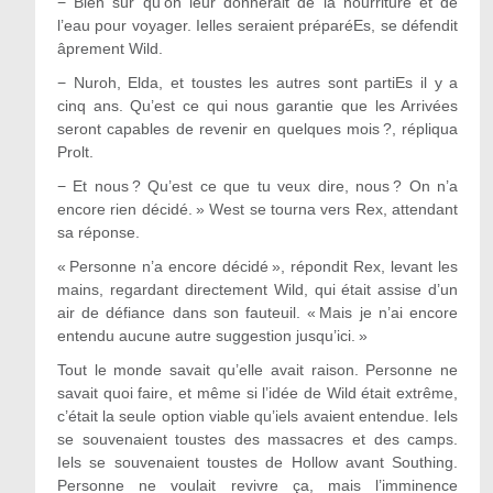
−
Bien sûr qu’on leur donnerait de la nourriture et de
l’eau pour voyager. Ielles seraient préparéEs, se défendit
âprement Wild.
−
Nuroh, Elda, et toustes les autres sont partiEs il y a
cinq ans. Qu’est ce qui nous garantie que les Arrivées
seront capables de revenir en quelques mois ?, répliqua
Prolt.
−
Et nous ? Qu’est ce que tu veux dire, nous ? On n’a
encore rien décidé. » West se tourna vers Rex, attendant
sa réponse.
« Personne n’a encore décidé », répondit Rex, levant les
mains, regardant directement Wild, qui était assise d’un
air de défiance dans son fauteuil. « Mais je n’ai encore
entendu aucune autre suggestion jusqu’ici. »
Tout le monde savait qu’elle avait raison. Personne ne
savait quoi faire, et même si l’idée de Wild était extrême,
c’était la seule option viable qu’iels avaient entendue. Iels
se souvenaient toustes des massacres et des camps.
Iels se souvenaient toustes de Hollow avant Southing.
Personne ne voulait revivre ça, mais l’imminence