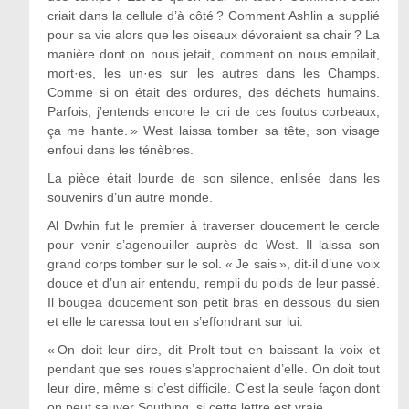
criait dans la cellule d’à côté ? Comment Ashlin a supplié
pour sa vie alors que les oiseaux dévoraient sa chair ? La
manière dont on nous jetait, comment on nous empilait,
mort·es, les un·es sur les autres dans les Champs.
Comme si on était des ordures, des déchets humains.
Parfois, j’entends encore le cri de ces foutus corbeaux,
ça me hante. » West laissa tomber sa tête, son visage
enfoui dans les ténèbres.
La pièce était lourde de son silence, enlisée dans les
souvenirs d’un autre monde.
Al Dwhin fut le premier à traverser doucement le cercle
pour venir s’agenouiller auprès de West. Il laissa son
grand corps tomber sur le sol. « Je sais », dit-il d’une voix
douce et d’un air entendu, rempli du poids de leur passé.
Il bougea doucement son petit bras en dessous du sien
et elle le caressa tout en s’effondrant sur lui.
« On doit leur dire, dit Prolt tout en baissant la voix et
pendant que ses roues s’approchaient d’elle. On doit tout
leur dire, même si c’est difficile. C’est la seule façon dont
on peut sauver Southing, si cette lettre est vraie.