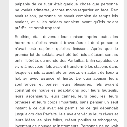
palpable de ce futur était quelque chose que personne
ne voulait admettre, encore moins regarder en face. Rex
avait raison, personne ne savait combien de temps iels
avaient, et si les soldats venaient avant qu’iels soient
prêtEs, ce serait trop tard.
Southing était devenue leur maison, après toutes les
horreurs qu’ielles avaient traversées et dont personne
n’avait osé espérer qu’elles finissent. Après que le
premier lot de soldats avait été tué, iels s’étaient sentiEs
enfin libéréEs du monde des ParfaitEs. Enfin capables de
vivre à nouveau. Iels avaient transformé les stations dans
lesquelles iels avaient été amenéEs en autant de lieux à
habiter avec aisance et fierté. De quoi apaiser leurs
souffrances et panser leurs blessures. Iels avaient
construit de nouvelles adaptations pour leurs fauteuils,
leurs ascenseurs, leurs cannes, leurs béquilles, leurs
orthèses et leurs corps Imparfaits, sans penser un seul
instant à ce qui avait été permis ou ce qui dépendait
jusqu’alors des Parfaits. Iels avaient vécus leurs rêves et
leurs idées les plus folles, créant poulies et toboggans,
inventant de nouveaux instruments. Personne ne pouvait