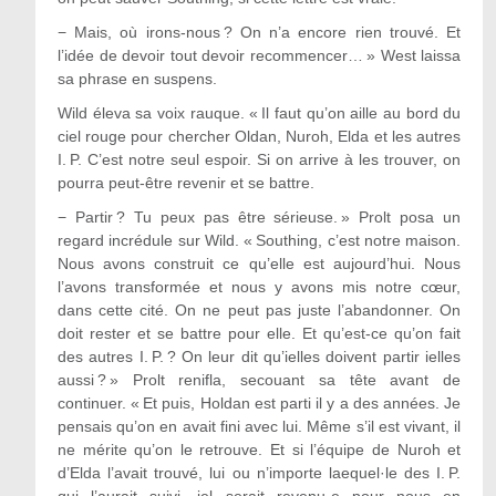
−
Mais, où irons-nous ? On n’a encore rien trouvé. Et
l’idée de devoir tout devoir recommencer… » West laissa
sa phrase en suspens.
Wild éleva sa voix rauque. « Il faut qu’on aille au bord du
ciel rouge pour chercher Oldan, Nuroh, Elda et les autres
I. P. C’est notre seul espoir. Si on arrive à les trouver, on
pourra peut-être revenir et se battre.
−
Partir ? Tu peux pas être sérieuse. » Prolt posa un
regard incrédule sur Wild. « Southing, c
’est notre maison.
Nous avons construit ce qu’elle est aujourd’hui. Nous
l’avons transformée et nous y avons mis notre cœur,
dans cette cité. On ne peut pas juste l’abandonner. On
doit rester et se battre pour elle. Et qu’est-ce qu’on fait
des autres I. P. ? On leur dit qu’ielles doivent partir ielles
aussi ? » Prolt renifla, secouant sa tête avant de
continuer. « Et puis, Holdan est parti il y a des années. Je
pensais qu’on en avait fini avec lui. Même s’il est vivant, il
ne mérite qu’on le retrouve. Et si l’équipe de Nuroh et
d’Elda l’avait trouvé, lui ou n’importe laequel·le des I. P.