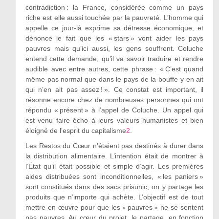
contradiction : la France, considérée comme un pays
riche est elle aussi touchée par la pauvreté. L’homme qui
appelle ce jour-là exprime sa détresse économique, et
dénonce le fait que les « stars » vont aider les pays
pauvres mais qu’ici aussi, les gens souffrent. Coluche
entend cette demande, qu’il va savoir traduire et rendre
audible avec entre autres, cette phrase : « C’est quand
même pas normal que dans le pays de la bouffe y en ait
qui n’en ait pas assez ! ». Ce constat est important, il
résonne encore chez de nombreuses personnes qui ont
répondu « présent » à l’appel de Coluche. Un appel qui
est venu faire écho à leurs valeurs humanistes et bien
éloigné de l’esprit du capitalisme
2
.
Les Restos du Cœur n’étaient pas destinés à durer dans
la distribution alimentaire. L’intention était de montrer à
l’État qu’il était possible et simple d’agir. Les premières
aides distribuées sont inconditionnelles, « les paniers »
sont constitués dans des sacs prisunic, on y partage les
produits que n’importe qui achète. L’objectif est de tout
mettre en œuvre pour que les « pauvres » ne se sentent
pas pauvres. Au cœur du projet, le partage, en fonction