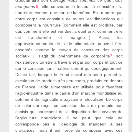
Goodall titre son ouvrage
Nous sommes ce que nous
mangeons
6
,
elle convoque le lecteur à considérer la
nourriture comme une part de lui-même. Elle montre que
notre corps est constitué de toutes les dimensions qui
composent la nourriture (comment elle est produite, par
qui, comment elle est vendue, à quel prix, comment elle
est transformée et mangée…). Aussi, les
approvisionnements de l’aide alimentaire peuvent être
observés comme le moyen de constituer des corps
sociaux. Il s’agit du phénomène de corporéité
7
, soit
l’existence d’un être à travers et par son corps et tout ce
qui le constitue tant matériellement qu’idéologiquement.
De ce fait, lorsque le Fond social européen permet la
circulation de produits très peu chers, produits en dehors
de France, l’aide alimentaire est utilisée pour favoriser
l’agro-industrie dans le cadre d’un marché mondialisé au
détriment de l’agriculture paysanne relocalisée. Le corps
de celui qui reçoit se constitue donc de produits non
choisis qui participent de la disparition des paysans de
l’agriculture nourricière. Il se peut que cela ne
corresponde pas à l’idéologie du mangeur, à ses
croyances, mais il est forcé de composer avec ces