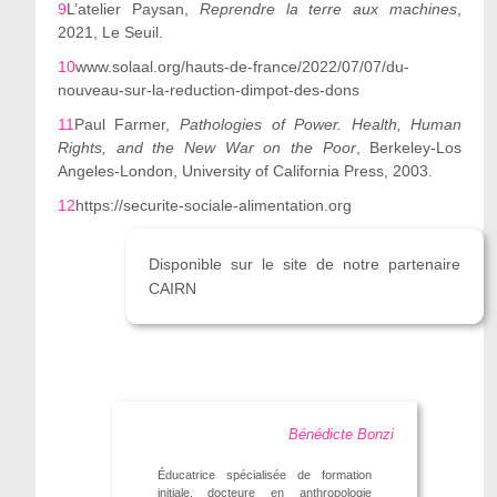
9
L
’
atelier Paysan,
Reprendre la terre aux machines
,
2021, Le Seuil.
10
www.solaal.org/hauts-de-france/2022/07/07/du-
nouveau-sur-la-reduction-dimpot-des-dons
11
Paul Farmer,
Pathologies of Power. Health, Human
Rights, and the New War on the Poor
, Berkeley-Los
Angeles-London, University of California Press, 2003.
12
https://securite-sociale-alimentation.org
Disponible sur le site de notre partenaire
CAIRN
Bénédicte Bonzi
Éducatrice spécialisée de formation
initiale, docteure en anthropologie