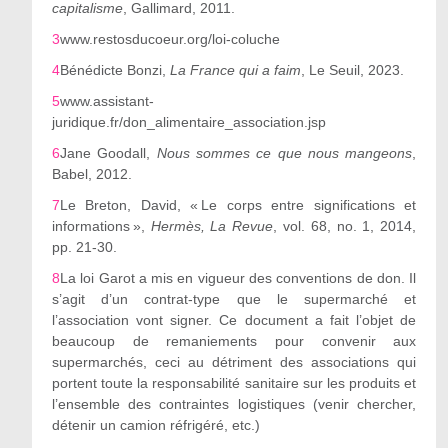
capitalisme
, Gallimard, 2011.
3
www.restosducoeur.org/loi-coluche
4
Bénédicte Bonzi,
La France qui a faim
, Le Seuil, 2023.
5
www.assistant-
juridique.fr/don_alimentaire_association.jsp
6
Jane Goodall,
Nous sommes ce que nous mangeons
,
Babel, 2012.
7
Le Breton, David, « Le corps entre significations et
informations »,
Hermès, La Revue
, vol. 68, no. 1, 2014,
pp. 21-30.
8
La loi Garot a mis en vigueur des conventions de don. Il
s
’
agit d
’
un contrat-type que le supermarché et
l
’
association vont signer. Ce document a fait l
’
objet de
beaucoup de remaniements pour convenir aux
supermarchés, ceci au détriment des associations qui
portent toute la responsabilité sanitaire sur les produits et
l
’
ensemble des contraintes logistiques (venir chercher,
détenir un camion réfrigéré, etc.)