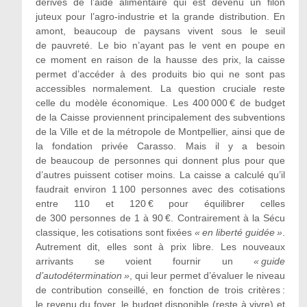
dérives de l’aide alimentaire qui est devenu un filon
juteux pour l’agro-industrie et la grande distribution. En
amont, beaucoup de paysans vivent sous le seuil
de pauvreté. Le bio n’ayant pas le vent en poupe en
ce moment en raison de la hausse des prix, la caisse
permet d’accéder à des produits bio qui ne sont pas
accessibles normalement. La question cruciale reste
celle du modèle économique. Les 400 000 € de budget
de la Caisse proviennent principalement des subventions
de la Ville et de la métropole de Montpellier, ainsi que de
la fondation privée Carasso. Mais il y a besoin
de beaucoup de personnes qui donnent plus pour que
d’autres puissent cotiser moins. La caisse a calculé qu’il
faudrait environ 1 100 personnes avec des cotisations
entre 110 et 120 € pour équilibrer celles
de 300 personnes de 1 à 90 €. Contrairement à la Sécu
classique, les cotisations sont fixées
« en liberté guidée »
.
Autrement dit, elles sont à prix libre. Les nouveaux
arrivants se voient fournir un
« guide
d
’
autodétermination »
, qui leur permet d’évaluer le niveau
de contribution conseillé, en fonction de trois critères :
le revenu du foyer, le budget disponible (reste à vivre) et