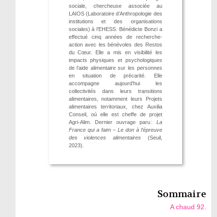
sociale, chercheuse associée au
LAIOS (Laboratoire d’Anthropologie des
institutions et des organisations
sociales) à l’EHESS. Bénédicte Bonzi a
effectué cinq années de recherche-
action avec les bénévoles des Restos
du Cœur. Elle a mis en visibilité les
impacts physiques et psychologiques
de l’aide alimentaire sur les personnes
en situation de précarité. Elle
accompagne aujourd’hui les
collectivités dans leurs transitions
alimentaires, notamment leurs Projets
alimentaires territoriaux, chez Auxilia
Conseil, où elle est cheffe de projet
Agri-Alim. Dernier ouvrage paru :
La
France qui a faim – Le don à l’épreuve
des violences alimentaires
(Seuil,
2023).
Sommaire
A chaud 92.