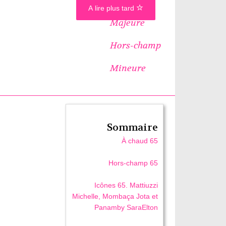
A lire plus tard
Majeure
Hors-champ
Mineure
Sommaire
À chaud 65
Hors-champ 65
Icônes 65. Mattiuzzi
Michelle, Mombaça Jota et
Panamby SaraElton