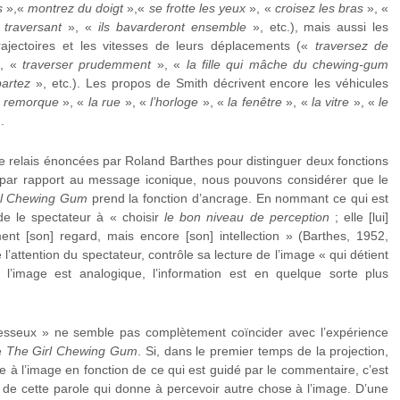
s
»,«
montrez du doigt
»,«
se frotte les yeux
», «
croisez les bras
», «
 traversant
», «
ils bavarderont ensemble
», etc.), mais aussi les
rajectoires et les vitesses de leurs déplacements («
traversez de
, «
traverser prudemment
», «
la fille qui mâche du chewing-gum
partez
», etc.). Les propos de Smith décrivent encore les véhicules
 remorque
», «
la rue
», «
l’horloge
», «
la fenêtre
», «
la vitre
», «
le
.
de relais énoncées par Roland Barthes pour distinguer deux fonctions
 par rapport au message iconique, nous pouvons considérer que le
rl Chewing Gum
prend la fonction d’ancrage. En nommant ce qui est
de le spectateur à « choisir
le bon niveau de perception
; elle [lui]
t [son] regard, mais encore [son] intellection » (Barthes, 1952,
e l’attention du spectateur, contrôle sa lecture de l’image « qui détient
 l’image est analogique, l’information est en quelque sorte plus
aresseux » ne semble pas complètement coïncider avec l’expérience
de
The Girl Chewing Gum
. Si, dans le premier temps de la projection,
e à l’image en fonction de ce qui est guidé par le commentaire, c’est
 de cette parole qui donne à percevoir autre chose à l’image. D’une