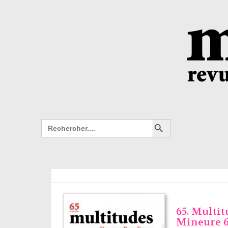
Search Button
Search
for:
65. Multit
Mineure 6