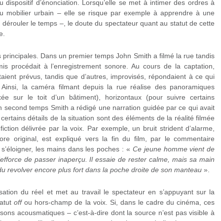
u dispositif d’énonciation. Lorsqu’elle se met à intimer des ordres à
 mobilier urbain – elle se risque par exemple à apprendre à une
t dérouler le temps –, le doute du spectateur quant au statut de cette
e.
s principales. Dans un premier temps John Smith a filmé la rue tandis
s procédait à l’enregistrement sonore. Au cours de la captation,
ient prévus, tandis que d’autres, improvisés, répondaient à ce qui
. Ainsi, la caméra filmant depuis la rue réalise des panoramiques
ixée sur le toit d’un bâtiment), horizontaux (pour suivre certains
 second temps Smith a rédigé une narration guidée par ce qui avait
ertains détails de la situation sont des éléments de la réalité filmée
iction délivrée par la voix. Par exemple, un bruit strident d’alarme,
ore original, est expliqué vers la fin du film, par le commentaire
 s’éloigner, les mains dans les poches : «
Ce jeune homme vient de
s’efforce de passer inaperçu. Il essaie de rester calme, mais sa main
e du revolver encore plus fort dans la poche droite de son manteau
».
isation du réel et met au travail le spectateur en s’appuyant sur la
tatut
off
ou hors-champ de la voix. Si, dans le cadre du cinéma, ces
sons acousmatiques – c’est-à-dire dont la source n’est pas visible à