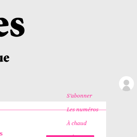
S’abonner
Les numéros
À chaud
s
Icônes