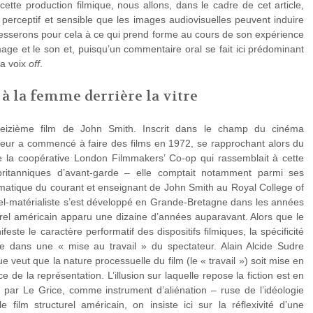
 cette production filmique, nous allons, dans le cadre de cet article,
 perceptif et sensible que les images audiovisuelles peuvent induire
resserons pour cela à ce qui prend forme au cours de son expérience
image et le son et, puisqu’un commentaire oral se fait ici prédominant
la voix
off
.
à la femme derrière la vitre
eizième film de John Smith. Inscrit dans le champ du cinéma
ateur a commencé à faire des films en 1972, se rapprochant alors du
 de la coopérative London Filmmakers’ Co-op qui rassemblait à cette
itanniques d’avant-garde – elle comptait notamment parmi ses
matique du courant et enseignant de John Smith au Royal College of
rel-matérialiste s’est développé en Grande-Bretagne dans les années
turel américain apparu une dizaine d’années auparavant. Alors que le
ifeste le caractère performatif des dispositifs filmiques, la spécificité
side dans une « mise au travail » du spectateur. Alain Alcide Sudre
ue veut que la nature processuelle du film (le « travail ») soit mise en
e de la représentation. L’illusion sur laquelle repose la fiction est en
 par Le Grice, comme instrument d’aliénation – ruse de l’idéologie
 film structurel américain, on insiste ici sur la réflexivité d’une