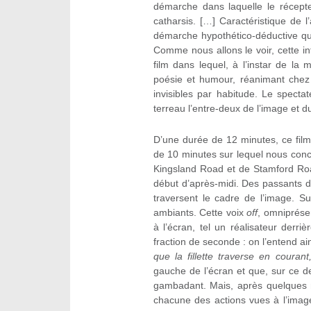
démarche dans laquelle le récepte
catharsis. […] Caractéristique de l’
démarche hypothético-déductive qui 
Comme nous allons le voir, cette i
film dans lequel, à l’instar de la 
poésie et humour, réanimant chez
invisibles par habitude. Le spectat
terreau l’entre-deux de l’image et d
D’une durée de 12 minutes, ce fil
de 10 minutes sur lequel nous conce
Kingsland Road et de Stamford Roa
début d’après-midi. Des passants d
traversent le cadre de l’image. S
ambiants. Cette voix
off
, omniprése
à l’écran, tel un réalisateur derr
fraction de seconde : on l’entend ain
que la fillette traverse en couran
gauche de l’écran et que, sur ce d
gambadant. Mais, après quelques m
chacune des actions vues à l’image 