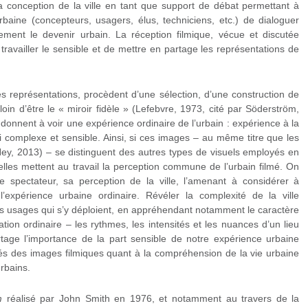
 la conception de la ville en tant que support de débat permettant à
urbaine (concepteurs, usagers, élus, techniciens, etc.) de dialoguer
ement le devenir urbain. La réception filmique, vécue et discutée
 travailler le sensible et de mettre en partage les représentations de
 représentations, procèdent d’une sélection, d’une construction de
 loin d’être le « miroir fidèle » (Lefebvre, 1973, cité par Söderström,
s donnent à voir une expérience ordinaire de l’urbain : expérience à la
i complexe et sensible. Ainsi, si ces images – au même titre que les
y, 2013) – se distinguent des autres types de visuels employés en
elles mettent au travail la perception commune de l’urbain filmé. On
le spectateur, sa perception de la ville, l’amenant à considérer à
’expérience urbaine ordinaire. Révéler la complexité de la ville
s usages qui s’y déploient, en appréhendant notamment le caractère
ion ordinaire – les rythmes, les intensités et les nuances d’un lieu
rtage l’importance de la part sensible de notre expérience urbaine
lités des images filmiques quant à la compréhension de la vie urbaine
rbains.
m
réalisé par John Smith en 1976, et notamment au travers de la