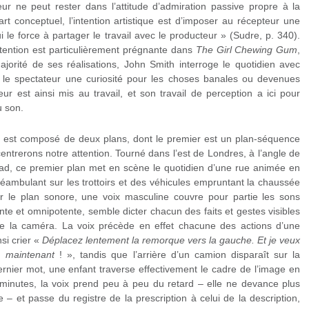
ur ne peut rester dans l’attitude d’admiration passive propre à la
art conceptuel, l’intention artistique est d’imposer au récepteur une
le force à partager le travail avec le producteur » (Sudre, p. 340).
ntention est particulièrement prégnante dans
The Girl Chewing Gum
,
majorité de ses réalisations, John Smith interroge le quotidien avec
 le spectateur une curiosité pour les choses banales ou devenues
eur est ainsi mis au travail, et son travail de perception a ici pour
u son.
m est composé de deux plans, dont le premier est un plan-séquence
ntrerons notre attention. Tourné dans l’est de Londres, à l’angle de
d, ce premier plan met en scène le quotidien d’une rue animée en
éambulant sur les trottoirs et des véhicules empruntant la chaussée
ur le plan sonore, une voix masculine couvre pour partie les sons
nte et omnipotente, semble dicter chacun des faits et gestes visibles
ière la caméra. La voix précède en effet chacune des actions d’une
si crier «
Déplacez lentement la remorque vers la gauche. Et je veux
t, maintenant
! », tandis que l’arrière d’un camion disparaît sur la
ernier mot, une enfant traverse effectivement le cadre de l’image en
inutes, la voix prend peu à peu du retard – elle ne devance plus
– et passe du registre de la prescription à celui de la description,