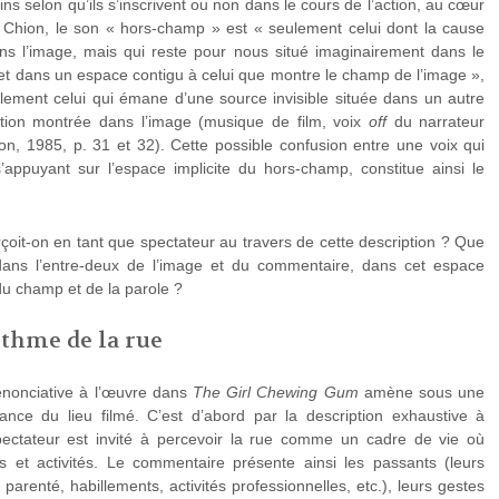
ins selon qu’ils s’inscrivent ou non dans le cours de l’action, au cœur
el Chion, le son « hors-champ » est « seulement celui dont la cause
ans l’image, mais qui reste pour nous situé imaginairement dans le
t dans un espace contigu à celui que montre le champ de l’image »,
lement celui qui émane d’une source invisible située dans un autre
ction montrée dans l’image (musique de film, voix
off
du narrateur
ion, 1985, p. 31 et 32). Cette possible confusion entre une voix qui
’appuyant sur l’espace implicite du hors-champ, constitue ainsi le
çoit-on en tant que spectateur au travers de cette description ? Que
ans l’entre-deux de l’image et du commentaire, dans cet espace
n du champ et de la parole ?
ythme de la rue
n énonciative à l’œuvre dans
The Girl Chewing Gum
amène sous une
iance du lieu filmé. C’est d’abord par la description exhaustive à
spectateur est invité à percevoir la rue comme un cadre de vie où
 et activités. Le commentaire présente ainsi les passants (leurs
 parenté, habillements, activités professionnelles, etc.), leurs gestes