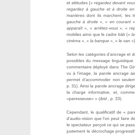
et attitudes («
regardez devant vou
regardez à gauche et à droite en
manières dont ils marchent, les t
gauche à droite
», «
en courant
»
apparaît
», «
arrêtez-vous
», «
re
mobiles ainsi que le cadre bâti («
la
cinéma
», «
la banque
», «
le van
»)
Selon les catégories d’ancrage et 
possibles du message linguistique
commentaire déployé dans
The Gi
vu à l’image, la parole ancrage ai
permet d’accommoder non seulemen
p. 31). Ainsi la parole ancrage dirig
la charge informative, et, comme
«paresseuse» » (
ibid.
, p. 33).
Cependant, le qualificatif de « p
d’audio-vision que l’on peut faire 
le spectateur perçoit ce qui se pass
justement le décrochage progressif