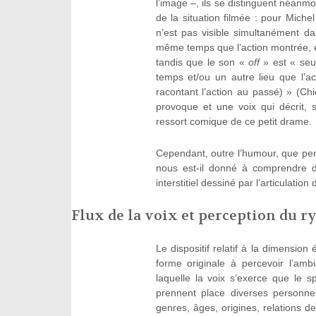
l’image –, ils se distinguent néanmo
de la situation filmée : pour Mich
n’est pas visible simultanément d
même temps que l’action montrée, e
tandis que le son «
off
» est « seu
temps et/ou un autre lieu que l’a
racontant l’action au passé) » (Ch
provoque et une voix qui décrit, s
ressort comique de ce petit drame.
Cependant, outre l’humour, que per
nous est-il donné à comprendre d
interstitiel dessiné par l’articulatio
Flux de la voix et perception du r
Le dispositif relatif à la dimensio
forme originale à percevoir l’amb
laquelle la voix s’exerce que le 
prennent place diverses personnes
genres, âges, origines, relations de