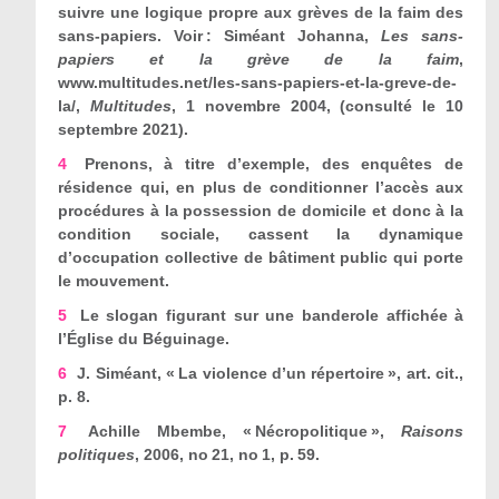
suivre une logique propre aux grèves de la faim des
sans-papiers. Voir : Siméant Johanna,
Les sans-
papiers et la grève de la faim
,
www.multitudes.net/les-sans-papiers-et-la-greve-de-
la/,
Multitudes
, 1 novembre 2004, (consulté le 10
septembre 2021).
4
Prenons, à titre d’exemple, des enquêtes de
résidence qui, en plus de conditionner l’accès aux
procédures à la possession de domicile et donc à la
condition sociale, cassent la dynamique
d’occupation collective de bâtiment public qui porte
le mouvement.
5
Le slogan figurant sur une banderole affichée à
l’Église du Béguinage.
6
J. Siméant, « La violence d’un répertoire », art. cit.,
p. 8.
7
Achille Mbembe, « Nécropolitique »,
Raisons
politiques
, 2006, n
o
21, n
o
1, p. 59.