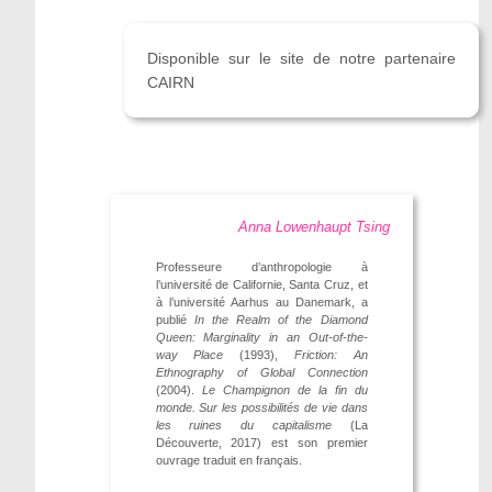
Disponible sur le site de notre partenaire
CAIRN
Anna Lowenhaupt Tsing
Professeure d’anthropologie à
l’université de Californie, Santa Cruz, et
à l’université Aarhus au Danemark, a
publié
In the Realm of the Diamond
Queen: Marginality in an Out-of-the-
way Place
(1993),
Friction: An
Ethnography of Global Connection
(2004).
Le Champignon de la fin du
monde. Sur les possibilités de vie dans
les ruines du capitalisme
(La
Découverte, 2017) est son premier
ouvrage traduit en français.