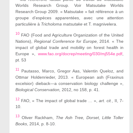
Worlds Research Group. Voir Matsutake Worlds
Research Group 2009. « Matsutake » fait référence à un
groupe d’espèces apparentées, avec une attention
particulière à
Tricholoma matsutake
et T. magnivelera.
10
FAO (Food and Agriculture Organization of the United
Nations),
Regional Conference for Europe,
2014. « The
impact of global trade and mobility on forest health in
Europe »,
www.fao.org/docrep/meeting/030/mj554e.pdf
,
pt. 53
11
Pautasso, Marco, Gregor Aas, Valentin Queloz, and
Ottmar Holdenrieder, 2013. « European ash (Fraxinus
excelsior) dieback—a conservation biology challenge »,
Biological Conservation,
2012, no 158, p. 41.
12
FAO, « The impact of global trade … »,
art. cit.
, II, 7-
10.
13
Oliver Rackham,
The Ash Tree, Dorset, Little Toller
Books
, 2014, p. 8-10.