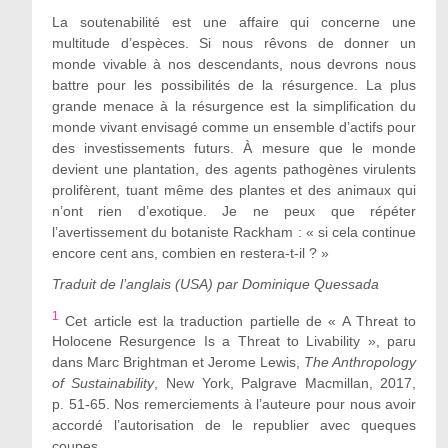
La soutenabilité est une affaire qui concerne une
multitude d’espèces. Si nous rêvons de donner un
monde vivable à nos descendants, nous devrons nous
battre pour les possibilités de la résurgence. La plus
grande menace à la résurgence est la simplification du
monde vivant envisagé comme un ensemble d’actifs pour
des investissements futurs. À mesure que le monde
devient une plantation, des agents pathogènes virulents
prolifèrent, tuant même des plantes et des animaux qui
n’ont rien d’exotique. Je ne peux que répéter
l’avertissement du botaniste Rackham : « si cela continue
encore cent ans, combien en restera-t-il ? »
Traduit de l’anglais (USA) par Dominique Quessada
1
Cet article est la traduction partielle de « A Threat to
Holocene Resurgence Is a Threat to Livability », paru
dans Marc Brightman et Jerome Lewis,
The Anthropology
of Sustainability
, New York, Palgrave Macmillan, 2017,
p. 51-65. Nos remerciements à l’auteure pour nous avoir
accordé l’autorisation de le republier avec queques
coupes.