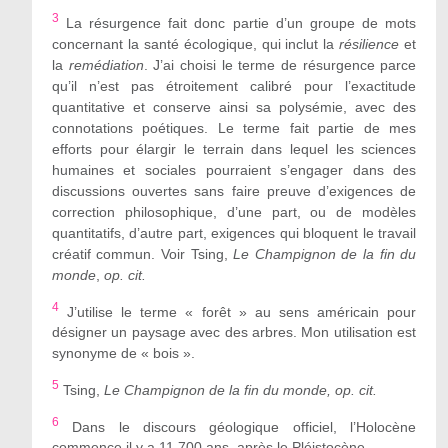
3
La résurgence fait donc partie d’un groupe de mots
concernant la santé écologique, qui inclut la
résilience
et
la
remédiation
. J’ai choisi le terme de résurgence parce
qu’il n’est pas étroitement calibré pour l’exactitude
quantitative et conserve ainsi sa polysémie, avec des
connotations poétiques. Le terme fait partie de mes
efforts pour élargir le terrain dans lequel les sciences
humaines et sociales pourraient s’engager dans des
discussions ouvertes sans faire preuve d’exigences de
correction philosophique, d’une part, ou de modèles
quantitatifs, d’autre part, exigences qui bloquent le travail
créatif commun. Voir Tsing,
Le Champignon de la fin du
monde
,
op. cit.
4
J’utilise le terme « forêt » au sens américain pour
désigner un paysage avec des arbres. Mon utilisation est
synonyme de « bois ».
5
Tsing,
Le Champignon de la fin du monde, op. cit.
6
Dans le discours géologique officiel, l’Holocène
commence il y a 11 700 ans, après le Pléistocène.