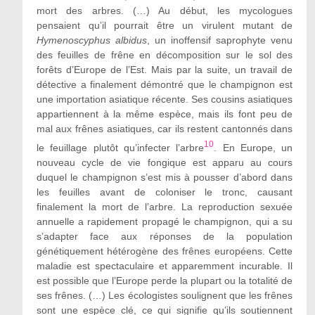
mort des arbres. (…) Au début, les mycologues
pensaient qu’il pourrait être un virulent mutant de
Hymenoscyphus albidus
, un inoffensif saprophyte venu
des feuilles de frêne en décomposition sur le sol des
forêts d’Europe de l’Est. Mais par la suite, un travail de
détective a finalement démontré que le champignon est
une importation asiatique récente. Ses cousins ​​asiatiques
appartiennent à la même espèce, mais ils font peu de
mal aux frênes asiatiques, car ils restent cantonnés dans
10
le feuillage plutôt qu’infecter l’arbre
. En Europe, un
nouveau cycle de vie fongique est apparu au cours
duquel le champignon s’est mis à pousser d’abord dans
les feuilles avant de coloniser le tronc, causant
finalement la mort de l’arbre. La reproduction sexuée
annuelle a rapidement propagé le champignon, qui a su
s’adapter face aux réponses de la population
génétiquement hétérogène des frênes européens. Cette
maladie est spectaculaire et apparemment incurable. Il
est possible que l’Europe perde la plupart ou la totalité de
ses frênes. (…) Les écologistes soulignent que les frênes
sont une espèce clé, ce qui signifie qu’ils soutiennent