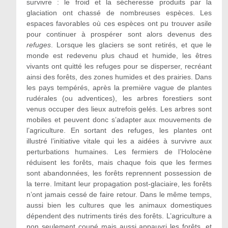
survivre : le froid et la sécheresse produits par la
glaciation ont chassé de nombreuses espèces. Les
espaces favorables où ces espèces ont pu trouver asile
pour continuer à prospérer sont alors devenus des
refuges
. Lorsque les glaciers se sont retirés, et que le
monde est redevenu plus chaud et humide, les êtres
vivants ont quitté les refuges pour se disperser, recréant
ainsi des forêts, des zones humides et des prairies. Dans
les pays tempérés, après la première vague de plantes
rudérales (ou adventices), les arbres forestiers sont
venus occuper des lieux autrefois gelés. Les arbres sont
mobiles et peuvent donc s’adapter aux mouvements de
l’agriculture. En sortant des refuges, les plantes ont
illustré l’initiative vitale qui les a aidées à survivre aux
perturbations humaines. Les fermiers de l’Holocène
réduisent les forêts, mais chaque fois que les fermes
sont abandonnées, les forêts reprennent possession de
la terre. Imitant leur propagation post-glaciaire, les forêts
n’ont jamais cessé de faire retour. Dans le même temps,
aussi bien les cultures que les animaux domestiques
dépendent des nutriments tirés des forêts. L’agriculture a
non seulement coupé mais aussi appauvri les forêts, et