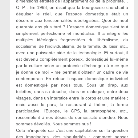
dimensions étroites de l’appartement ou de la propriété…
O. P. : En 1968, on disait que la bourgeoisie cherchait à
déguiser le réel, que l’espace domestique était un
décorum aux fonctionnalités idéologisées. Quoi de neuf
quarante ans plus tard ? L’espace domestique s’est tout
simplement perfectionné et mondialisé. Il a intégré les
multiples idéologies fragmentées du libéralisme, du
socialisme, de l’individualisme, de la famille, du loisir, etc.,
avec une puissante aide de la technologie. Et surtout, il
est devenu complètement poreux, domestiqué lui-même
par la culture selon un protocole d’échange où « ce que
je donne de moi » me permet d’obtenir un cadre de vie
contemporain. En retour, l’espace domestique individuel
est domestiqué par nous tous. Sous un drap, aux
toilettes, dans sa douche, dans un dialogue, entre deux
visages, dans un interstice entre le corps et une matière ;
mais aussi le parc, le restaurant à thème, la ferme
participative, l’Europe, le GPS, la stratosphère, etc.,
ressemblent à nos désirs de domesticité étendue. Nous
sommes dévoilés. Nous sommes nus !
Cela m’inquiète car c’est une capitulation sur la question
des imaginaires, des singularités : comment penser