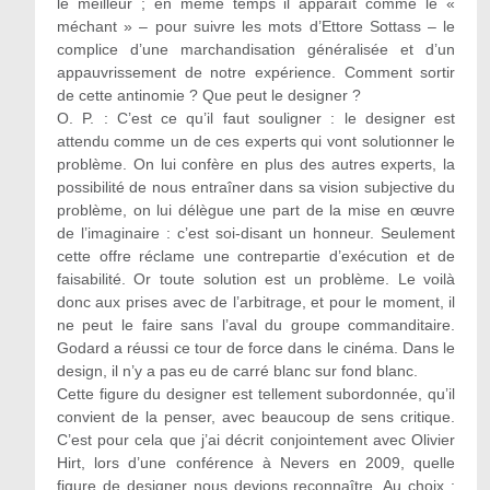
le meilleur ; en même temps il apparaît comme le «
méchant » – pour suivre les mots d’Ettore Sottass – le
complice d’une marchandisation généralisée et d’un
appauvrissement de notre expérience. Comment sortir
de cette antinomie ? Que peut le designer ?
O. P. : C’est ce qu’il faut souligner : le designer est
attendu comme un de ces experts qui vont solutionner le
problème. On lui confère en plus des autres experts, la
possibilité de nous entraîner dans sa vision subjective du
problème, on lui délègue une part de la mise en œuvre
de l’imaginaire : c’est soi-disant un honneur. Seulement
cette offre réclame une contrepartie d’exécution et de
faisabilité. Or toute solution est un problème. Le voilà
donc aux prises avec de l’arbitrage, et pour le moment, il
ne peut le faire sans l’aval du groupe commanditaire.
Godard a réussi ce tour de force dans le cinéma. Dans le
design, il n’y a pas eu de carré blanc sur fond blanc.
Cette figure du designer est tellement subordonnée, qu’il
convient de la penser, avec beaucoup de sens critique.
C’est pour cela que j’ai décrit conjointement avec Olivier
Hirt, lors d’une conférence à Nevers en 2009, quelle
figure de designer nous devions reconnaître. Au choix :