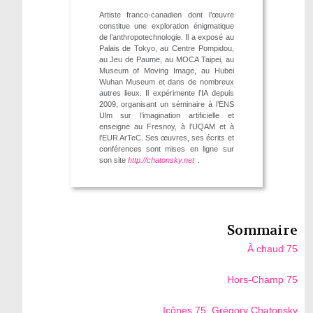
Artiste franco-canadien dont l’œuvre
constitue une exploration énigmatique
de l’anthropotechnologie. Il a exposé au
Palais de Tokyo, au Centre Pompidou,
au Jeu de Paume, au MOCA Taipei, au
Museum of Moving Image, au Hubei
Wuhan Museum et dans de nombreux
autres lieux. Il expérimente l’IA depuis
2009, organisant un séminaire à l’ENS
Ulm sur l’imagination artificielle et
enseigne au Fresnoy, à l’UQAM et à
l’EUR ArTeC. Ses œuvres, ses écrits et
conférences sont mises en ligne sur
son site
http://chatonsky.net
.
Sommaire
À chaud 75
Hors-Champ 75
Icônes 75. Grégory Chatonsky