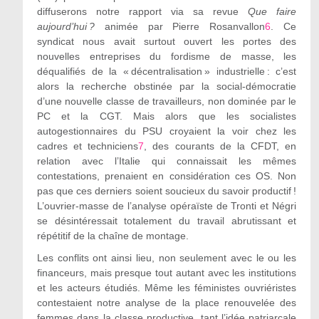
diffuserons notre rapport via sa revue
Que faire
aujourd’hui ?
animée par Pierre Rosanvallon
6
. Ce
syndicat nous avait surtout ouvert les portes des
nouvelles entreprises du fordisme de masse, les
déqualifiés de la « décentralisation » industrielle : c’est
alors la recherche obstinée par la social-démocratie
d’une nouvelle classe de travailleurs, non dominée par le
PC et la CGT. Mais alors que les socialistes
autogestionnaires du PSU croyaient la voir chez les
cadres et techniciens
7
, des courants de la CFDT, en
relation avec l’Italie qui connaissait les mêmes
contestations, prenaient en considération ces OS. Non
pas que ces derniers soient soucieux du savoir productif !
L’ouvrier-masse de l’analyse opéraïste de Tronti et Négri
se désintéressait totalement du travail abrutissant et
répétitif de la chaîne de montage.
Les conflits ont ainsi lieu, non seulement avec le ou les
financeurs, mais presque tout autant avec les institutions
et les acteurs étudiés. Même les féministes ouvriéristes
contestaient notre analyse de la place renouvelée des
femmes dans la classe productive, tant l’idée patriarcale