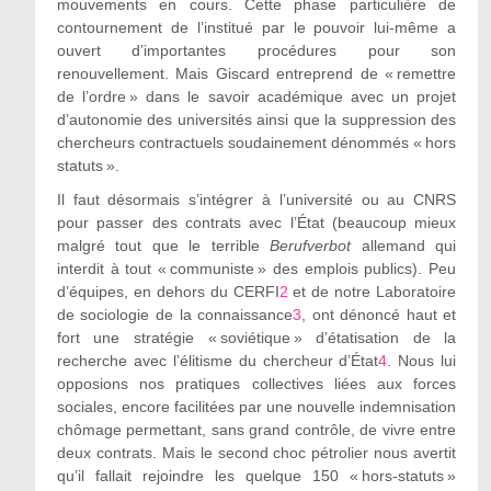
mouvements en cours. Cette phase particulière de
contournement de l’institué par le pouvoir lui-même a
ouvert d’importantes procédures pour son
renouvellement. Mais Giscard entreprend de « remettre
de l’ordre » dans le savoir académique avec un projet
d’autonomie des universités ainsi que la suppression des
chercheurs contractuels soudainement dénommés « hors
statuts ».
Il faut désormais s’intégrer à l’université ou au CNRS
pour passer des contrats avec l’État (beaucoup mieux
malgré tout que le terrible
Berufverbot
allemand qui
interdit à tout « communiste » des emplois publics). Peu
d’équipes, en dehors du CERFI
2
et de notre Laboratoire
de sociologie de la connaissance
3
, ont dénoncé haut et
fort une stratégie « soviétique » d’étatisation de la
recherche avec l’élitisme du chercheur d’État
4
. Nous lui
opposions nos pratiques collectives liées aux forces
sociales, encore facilitées par une nouvelle indemnisation
chômage permettant, sans grand contrôle, de vivre entre
deux contrats. Mais le second choc pétrolier nous avertit
qu’il fallait rejoindre les quelque 150 « hors-statuts »