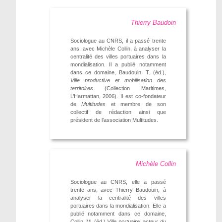
Thierry Baudoin
Sociologue au CNRS, il a passé trente
ans, avec Michèle Collin, à analyser la
centralité des villes portuaires dans la
mondialisation. Il a publié notamment
dans ce domaine, Baudouin, T. (éd.),
Ville productive et mobilisation des
territoires
(Collection Maritimes,
L’Harmattan, 2006). Il est co-fondateur
de
Multitudes
et membre de son
collectif de rédaction ainsi que
président de l’association Multitudes.
Michèle Collin
Sociologue au CNRS, elle a passé
trente ans, avec Thierry Baudouin, à
analyser la centralité des villes
portuaires dans la mondialisation. Elle a
publié notamment dans ce domaine,
Collin, M. (éd.)
Ville portuaire, acteur du