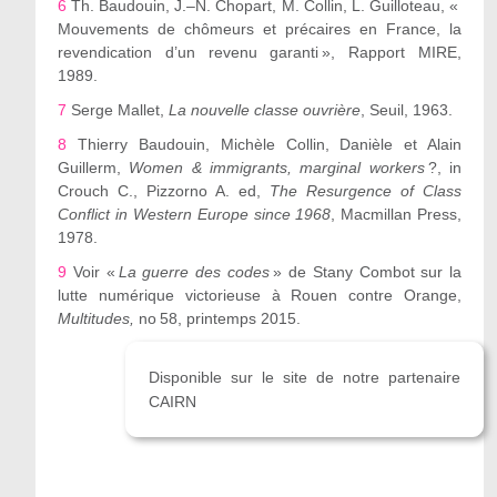
6
Th. Baudouin, J.–N. Chopart, M. Collin, L. Guilloteau, «
Mouvements de chômeurs et précaires en France, la
revendication d’un revenu garanti », Rapport MIRE,
1989.
7
Serge Mallet,
La nouvelle classe ouvrière
, Seuil, 1963.
8
Thierry Baudouin, Michèle Collin, Danièle et Alain
Guillerm,
Women & immigrants, marginal workers
?, in
Crouch C., Pizzorno A. ed,
The Resurgence of Class
Conflict in Western Europe since 1968
, Macmillan Press,
1978.
9
Voir «
La guerre des codes
» de Stany Combot sur la
lutte numérique victorieuse à Rouen contre Orange,
Multitudes,
n
o
58, printemps 2015.
Disponible sur le site de notre partenaire
CAIRN