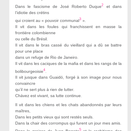
2
Dans le fascisme de José Roberto Duque
et dans
l’idiotie des crétins
3
qui croient au « pouvoir communal
».
Il vit dans les foules qui franchissent en masse la
frontière colombienne
ou celle du Brésil.
Il vit dans le bras cassé du vieillard qui a dû se battre
pour une place
dans un refuge de Rio de Janeiro.
Il vit dans les caciques de la mafia et dans les rangs de la
4
bolibourgeoisie
.
Il vit jusque dans Guaidó, forgé à son image pour nous
convaincre
qu’il ne sert plus à rien de lutter.
Chávez est vivant, sa lutte continue.
Il vit dans les chiens et les chats abandonnés par leurs
maîtres,
Dans les petits vieux qui sont restés seuls.
Dans la chair des corrompus qui furent un jour mes amis.
5
Dans la graisse de Juan Barreto
et le rachitisme des