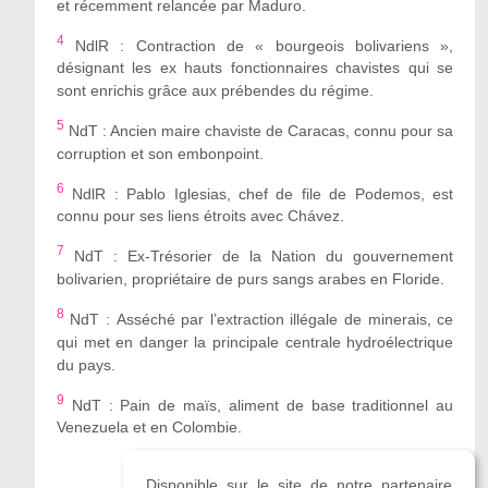
et récemment relancée par Maduro.
4
NdlR : Contraction de « bourgeois bolivariens »,
désignant les ex hauts fonctionnaires chavistes qui se
sont enrichis grâce aux prébendes du régime.
5
NdT : Ancien maire chaviste de Caracas, connu pour sa
corruption et son embonpoint.
6
NdlR : Pablo Iglesias, chef de file de Podemos, est
connu pour ses liens étroits avec Chávez.
7
NdT : Ex-Trésorier de la Nation du gouvernement
bolivarien, propriétaire de purs sangs arabes en Floride.
8
NdT : Asséché par l’extraction illégale de minerais, ce
qui met en danger la principale centrale hydroélectrique
du pays.
9
NdT : Pain de maïs, aliment de base traditionnel au
Venezuela et en Colombie.
Disponible sur le site de notre partenaire