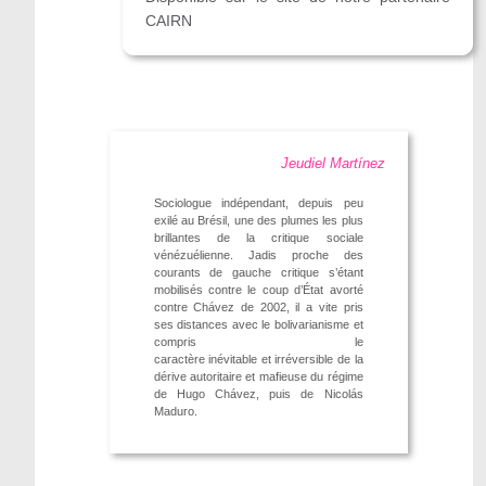
CAIRN
Jeudiel Martínez
Sociologue indépendant, depuis peu
exilé au Brésil, une des plumes les plus
brillantes de la critique sociale
vénézuélienne. Jadis proche des
courants de gauche critique s’étant
mobilisés contre le coup d’État avorté
contre Chávez de 2002, il a vite pris
ses distances avec le bolivarianisme et
compris le
caractère inévitable et irréversible de la
dérive autoritaire et mafieuse du régime
de Hugo Chávez, puis de Nicolás
Maduro.