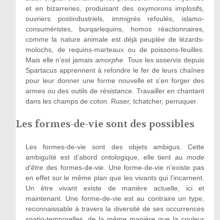
et en bizarreries, produisant des oxymorons implosifs,
ouvriers postindustriels, immigrés refoulés, islamo-
consuméristes, burqarlequins, homos réactionnaires,
comme la nature animale est déjà peuplée de lézards-
molochs, de requins-marteaux ou de poissons-feuilles.
Mais elle n’est jamais
amorphe
. Tous les asservis depuis
Spartacus apprennent à refondre le fer de leurs chaînes
pour leur donner une forme nouvelle et s’en forger des
armes ou des outils de résistance. Travailler en chantant
dans les champs de coton. Ruser, tchatcher, perruquer.
Les formes-de-vie sont des possibles
Les formes-de-vie sont des objets ambigus. Cette
ambiguïté est d’abord ontologique, elle tient au
mode
d’être
des formes-de-vie. Une forme-de-vie n’existe pas
en effet sur le même plan que les vivants qui l’incarnent.
Un être vivant existe de manière actuelle, ici et
maintenant. Une forme-de-vie est au contraire un type,
reconnaissable à travers la diversité de ses occurrences
spatio-temporelles, de la même manière que la couleur