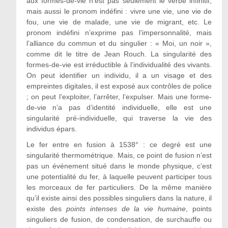
aux formes-de-vie n’est pas seulement le verbe infinitif,
mais aussi le pronom indéfini : vivre une vie, une vie de
fou, une vie de malade, une vie de migrant, etc. Le
pronom indéfini n’exprime pas l’impersonnalité, mais
l’alliance du commun et du singulier : « Moi, un noir »,
comme dit le titre de Jean Rouch. La singularité des
formes-de-vie est irréductible à l’individualité des vivants.
On peut identifier un individu, il a un visage et des
empreintes digitales, il est exposé aux contrôles de police
; on peut l’exploiter, l’arrêter, l’expulser. Mais une forme-
de-vie n’a pas d’identité individuelle, elle est une
singularité pré-individuelle, qui traverse la vie des
individus épars.
Le fer entre en fusion à 1538° : ce degré est une
singularité thermométrique. Mais, ce point de fusion n’est
pas un événement situé dans le monde physique, c’est
une potentialité du fer, à laquelle peuvent participer tous
les morceaux de fer particuliers. De la même manière
qu’il existe ainsi des possibles singuliers dans la nature, il
existe des
points intenses de la vie humaine
, points
singuliers de fusion, de condensation, de surchauffe ou