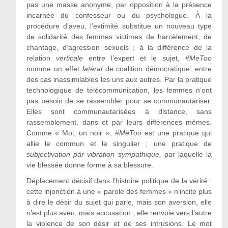
pas une masse anonyme, par opposition à la présence
incarnée du confesseur ou du psychologue. À la
procédure d’aveu, l’extimité substitue un nouveau type
de solidarité des femmes victimes de harcèlement, de
chantage, d’agression sexuels ; à la différence de la
relation
verticale
entre l’expert et le sujet,
#MeToo
nomme un effet
latéral
de coalition démocratique, entre
des cas inassimilables les uns aux autres. Par la pratique
technologique de télécommunication, les femmes n’ont
pas besoin de se rassembler pour se communautariser.
Elles sont communautarisées à distance, sans
rassemblement, dans et par leurs différences mêmes.
Comme « Moi, un noir »,
#MeToo
est une pratique qui
allie le commun et le singulier ; une pratique de
subjectivation par vibration sympathique,
par laquelle la
vie blessée donne forme à sa blessure.
Déplacement décisif dans l’histoire politique de la vérité :
cette injonction à une « parole des femmes » n’incite plus
à dire le désir du sujet qui parle, mais son aversion, elle
n’est plus aveu, mais accusation ; elle renvoie vers l’autre
la violence de son désir et de ses intrusions. Le mot