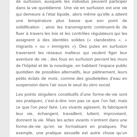
de surfusion, auxquels les individus peuvent participer
dans la vie quotidienne. Une vie en surfusion est une vie
qui demeure à l’état liquide, alors même qu’elle a atteint
une température plus basse que son point de
solidification ; ainsi les transmigrants continuent-ils de
fluer à travers les lois et les contrôles régulateurs qui les
assignent à des identités solides (« clandestins », «
migrants » ou « immigrés »). Des putes en surfusion
traversent les réseaux mafieux qui veulent figer leur
aventure de vie ; des fous en surfusion percent les murs
de l’hôpital et de la nosologie, en habitant l’espace public
quotidien de possibles alternatifs, leur piétinement, leurs
petits éclats de mots, comme des gouttelettes d’eau en
suspension dans l’air sous le seuil du zéro social.
Les points singuliers constitutifs d’une forme-de-vie sont
ses
pratiques
, c’est-à-dire non pas ce que l’on fait, mais
ce que l’on
peut faire
. Les vivants agissent, ils fabriquent
leur vie, échangent, travaillent, luttent, improvisent,
donnent la vie. Mais les actes vivants n’entrent dans une
forme-de-vie qu’en se formalisant en pratiques. Par
exemple, une pratique sexuelle est autre chose qu’un