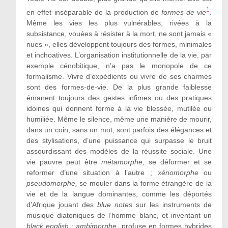
1
en effet inséparable de la production de
formes-de-vie
.
Même les vies les plus vulnérables, rivées à la
subsistance, vouées à résister à la mort, ne sont jamais «
nues », elles développent toujours des formes, minimales
et inchoatives. L’organisation institutionnelle de la vie, par
exemple cénobitique, n’a pas le monopole de ce
formalisme. Vivre d’expédients ou vivre de ses charmes
sont des formes-de-vie. De la plus grande faiblesse
émanent toujours des gestes infimes ou des pratiques
idoines qui donnent forme à la vie blessée, mutilée ou
humiliée. Même le silence, même une manière de mourir,
dans un coin, sans un mot, sont parfois des élégances et
des stylisations, d’une puissance qui surpasse le bruit
assourdissant des modèles de la réussite sociale. Une
vie pauvre peut être
métamorphe
, se déformer et se
reformer d’une situation à l’autre ;
xénomorphe
ou
pseudomorphe,
se mouler dans la forme étrangère de la
vie et de la langue dominantes, comme les déportés
d’Afrique jouant des
blue notes
sur les instruments de
musique diatoniques de l’homme blanc, et inventant un
black english ; ambimorphe
, profuse en formes hybrides