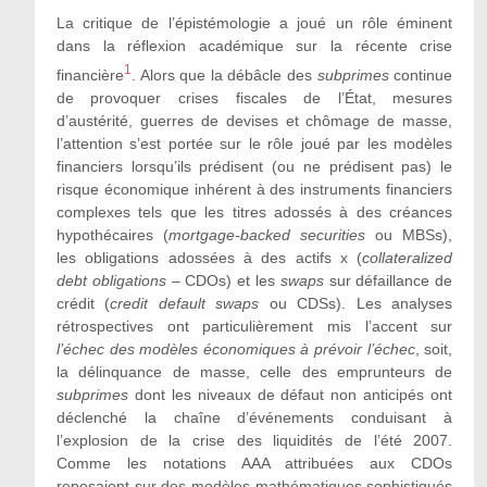
La critique de l’épistémologie a joué un rôle
éminent
dans la réflexion académique sur la récente crise
1
financière
. Alors que la débâcle des
subprimes
continue
de provoquer crises fiscales de l’État, mesures
d’austérité, guerres de devises et chômage de masse,
l’attention s’est portée sur le rôle joué par les modèles
financiers lorsqu’ils prédisent (ou ne prédisent pas) le
risque économique inhérent à des instruments financiers
complexes tels que les titres adossés à des créances
hypothécaires (
mortgage-backed securities
ou MBSs),
les obligations adossées à des actifs x (
collateralized
debt obligations
– CDOs) et les
swaps
sur défaillance de
crédit (
credit default swaps
ou CDSs). Les analyses
rétrospectives ont particulièrement mis l’accent sur
l’échec des modèles économiques à prévoir l’échec
, soit,
la délinquance de masse, celle des emprunteurs de
subprimes
dont les niveaux de défaut non anticipés ont
déclenché la chaîne d’événements conduisant
à
l’explosion de la crise des liquidités de l’été 2007.
Comme les notations AAA attribuées aux CDOs
reposaient sur des modèles mathématiques sophistiqués