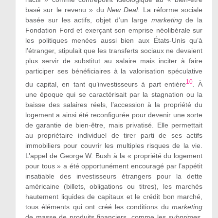
basé sur le revenu
» du
New Deal
. La réforme sociale
basée sur les actifs, objet d’un large
marketing
de la
Fondation Ford et exerçant son emprise néolibérale sur
les politiques menées aussi bien aux États-Unis qu’
à
l’étranger,
stipulait que les transferts sociaux ne devaient
plus servir de substitut au salaire mais inciter à faire
participer ses bénéficiaires
à la valorisation
spéculative
10
du capital, en tant qu’investisseurs à part entière
. À
une époque qui se caractérisait par la stagnation ou la
baisse des salaires réels, l’accession à la propriété du
logement a ainsi
été reconfigurée
pour devenir une sorte
de garantie de bien-être, mais privatisé. Elle permettait
au propriétaire individuel de tirer parti de ses actifs
immobiliers pour couvrir les multiples risques de la vie.
L’appel de George W. Bush à la «
propriété du logement
pour tous
» a été
opportunément encouragé par l’appétit
insatiable des investisseurs étrangers pour la dette
américaine (billets, obligations ou titres), les marchés
hautement liquides de capitaux et le crédit bon marché,
tous éléments qui ont créé les conditions du
marketing
de masse de produits financiers, comme les
subprimes
.