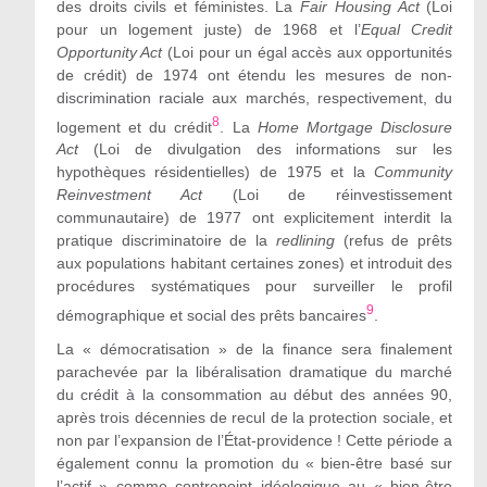
des droits civils et féministes. La
Fair Housing Act
(Loi
pour un logement juste) de 1968 et l’
Equal Credit
Opportunity Act
(Loi pour un égal accès aux opportunités
de crédit) de 1974 ont étendu les mesures de non-
discrimination raciale aux marchés, respectivement, du
8
logement et du crédit
. La
Home Mortgage Disclosure
Act
(Loi de divulgation des informations sur les
hypothèques résidentielles) de 1975 et la
Community
Reinvestment Act
(Loi de r
éinvestissement
communautaire
) de 1977 ont explicitement interdit la
pratique discriminatoire de la
redlining
(refus de prêts
aux populations habitant certaines zones) et introduit des
procédures systématiques pour surveiller le profil
9
démographique et social des prêts bancaires
.
La « démocratisation
»
de la finance sera finalement
parachevée par la libéralisation dramatique du marché
du crédit à la consommation au début des années 90,
après trois décennies de recul de la protection sociale, et
non par l’expansion de l’État-providence ! Cette période a
également connu la promotion du « bien-être basé sur
l’actif
» comme
contrepoint idéologique au « bien-être