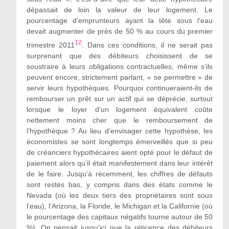
dépassait de loin la valeur de leur logement. Le
pourcentage d’emprunteurs ayant la tête sous l’eau
devait augmenter de près de 50 % au cours du premier
12
trimestre 2011
. Dans ces conditions, il ne serait pas
surprenant que des débiteurs choisissent de se
soustraire à leurs obligations contractuelles, même s’ils
peuvent encore, strictement parlant,
«
se permettre
» de
servir leurs hypot
hèques. Pourquoi continueraient-ils de
rembourser un prêt sur un actif qui se déprécie, surtout
lorsque le loyer d’un logement équivalent coûte
nettement moins cher que le remboursement de
l’hypothèque
? Au lieu d’envisager cette hypothèse, les
économistes se sont longtemps émerveillés que si peu
de créanciers hypothécaires aient opté pour le défaut de
paiement alors qu’il était manifestement dans leur intérêt
de le faire. Jusqu’à récemment, les chiffres de défauts
sont restés bas, y compris dans des états comme le
Nevada (où les deux tiers des propriétaires sont sous
l’eau), l’Arizona, la Floride, le Michigan et la Californie (où
le pourcentage des capitaux
négatif
s tourne autour de 50
%). On pensait jusqu’ici que la réticence des débiteurs