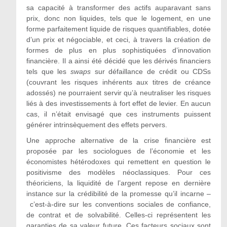
sa capacité à transformer des actifs
auparavant sans
prix, donc non liquides, tels que le logement, en une
forme parfaitement liquide de risques quantifiables, dotée
d’un prix et négociable, et ceci, à travers la création de
formes de plus en plus sophistiquées d’innovation
financière. Il a ainsi
été
décidé que les dérivés financiers
tels que les
swaps
sur défaillance de crédit ou CDSs
(couvrant les risques inhérents aux titres de créance
adossés) ne pourraient servir qu’à neutraliser les risques
liés
à des
investissements à fort effet de levier. En aucun
cas, il n’était envisagé que ces instruments puissent
générer intrinsèquement des effets pervers.
Une approche alternative de la crise financière est
proposée par les sociologues de l’économie et les
économistes hétérodoxes qui remettent en question le
positivisme des modèles néoclassiques. Pour ces
théoriciens, la liquidité de l’argent repose en dernière
instance sur la crédibilité de la promesse qu’il incarne –
c’est-à-dire sur les conventions sociales de confiance,
de contrat et de solvabilité. Celles-ci représentent les
garanties de sa valeur future. Ces facteurs sociaux sont