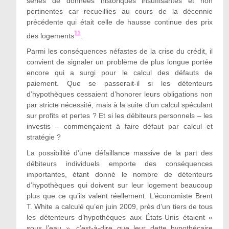
séries de données historiques insuffisantes et non
pertinentes car recueillies au cours de la décennie
précédente qui était celle de hausse continue des prix
11
des logements
.
Parmi les conséquences néfastes de la crise du crédit, il
convient de signaler un problème de plus longue portée
encore qui a surgi pour le calcul des défauts de
paiement. Que se passerait-il si les détenteurs
d’hypothèques cessaient d’honorer leurs obligations non
par stricte nécessité, mais à la suite d’un calcul spéculant
sur profits et pertes ? Et si les débiteurs personnels – les
investis – commençaient à faire défaut par calcul et
stratégie ?
La possibilité d’une défaillance massive de la part des
débiteurs individuels emporte des conséquences
importantes, étant donné le nombre de détenteurs
d’hypothèques qui doivent sur leur logement beaucoup
plus que ce qu’ils valent réellement. L’économiste Brent
T. White a calculé qu’en juin 2009, près d’un tiers de tous
les détenteurs d’hypothèques aux États-Unis étaient «
sous l’eau
»,
c’est-à-dire que leur dette hypothécaire