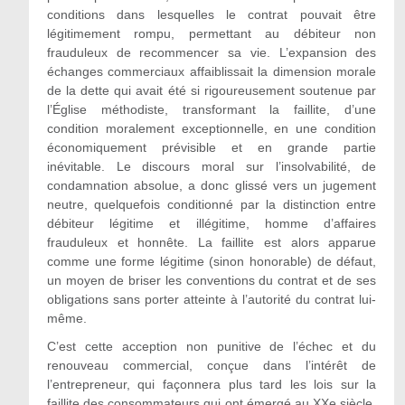
conditions dans lesquelles le contrat pouvait être
légitimement rompu, permettant au débiteur non
frauduleux de recommencer sa vie. L’expansion des
échanges commerciaux affaiblissait la dimension morale
de la dette qui avait été si rigoureusement soutenue par
l’Église méthodiste, transformant la faillite, d’une
condition moralement exceptionnelle, en une condition
économique
ment prévisible et en grande partie
inévitable. Le discours moral sur l’insolvabilité, de
condamnation absolue, a donc glissé vers un jugement
neutre, quelquefois conditionné par la distinction entre
débiteur légitime et illégitime, homme d’affaires
frauduleux et honnête. La faillite est alors apparue
comme une forme légitime (sinon honorable) de défaut,
un moyen de briser les conventions du contrat et de ses
obligations sans porter atteinte à l’autorité du contrat lui-
même.
C’est cette acception non punitive de l’échec et du
renouveau commercial, conçue dans l’intérêt de
l’entrepreneur, qui façonnera plus tard les lois sur la
faillite des consommateurs qui ont émergé au XXe siècle.