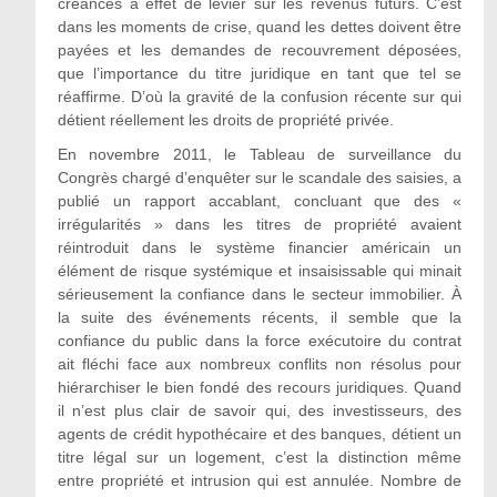
créances
à effet de
levier sur les revenus futurs. C’est
dans les moments de crise, quand les dettes doivent être
payées et les demandes de recouvrement déposées,
que l’importance du titre juridique en tant que tel se
réaffirme. D’où la gravité de la confusion récente sur qui
détient réellement les droits de propriété privée.
En novembre 2011, le Tableau de surveillance du
Congrès chargé d’enquêter sur le scandale des saisies, a
publié un rapport accablant, concluant que des «
irrégularités
» dans
les titres de propriété avaient
réintroduit dans le système financier américain un
élément de risque systémique et insaisissable qui minait
sérieusement la confiance dans le secteur immobilier. À
la suite des événements récents, il semble que la
confiance du public dans la force exécutoire du contrat
ait fléchi face aux nombreux conflits non résolus pour
hiérarchiser le bien fondé des recours juridiques. Quand
il n’est plus clair de savoir qui, des investisseurs, des
agents de crédit hypothécaire et des banques, détient un
titre légal sur un logement, c’est la distinction même
entre propriété et intrusion qui est annulée. Nombre de