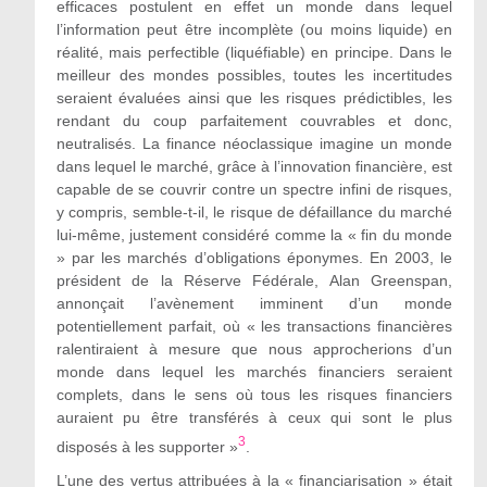
efficaces postulent en effet un monde dans lequel
l’information peut être incomplète (ou moins liquide) en
réalité, mais perfectible (liquéfiable) en principe. Dans le
meilleur des mondes possibles, toutes les incertitudes
seraient évaluées ainsi que les risques prédictibles, les
rendant du coup parfaitement couvrables et donc,
neutralisés. La finance néoclassique imagine un monde
dans lequel le marché, grâce à l’innovation financière, est
capable de se couvrir contre un spectre infini de risques,
y compris, semble-t-il, le risque de défaillance du marché
lui-même, justement considéré comme la « fin du monde
» par les marchés d’obligations éponymes. En 2003, le
président de la Réserve F
édérale, Alan Greenspan,
annonçait l’avènement imminent d’un monde
potentiellement parfait, où
«
les transactions financières
ralentiraient à mesure que nous approcherions d’un
monde dans lequel les marchés financiers seraient
complets, dans le sens où tous les risques financiers
auraient pu
être transférés à ceux qui sont le plus
3
disposés à les supporter »
.
L’une des vertus attribuées à la « financiarisation
» était