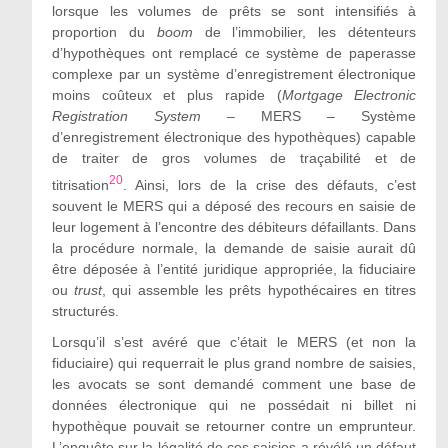
lorsque les volumes de prêts se sont intensifiés à
proportion du
boom
de l’immobilier, les détenteurs
d’hypothèques ont remplacé ce système de paperasse
complexe par un système d’enregistrement électronique
moins coûteux et plus rapide (
Mortgage Electronic
Registration System
– MERS – Système
d’enregistrement électronique des hypothèques) capable
de traiter de gros volumes de traçabilité et de
20
titrisation
. Ainsi, lors de la crise des
défauts
, c’est
souvent le MERS qui a déposé des recours en saisie de
leur logement
à l’encontre des
débiteurs défaillants. Dans
la procédure normale, la demande de saisie aurait dû
être déposée
à
l’entité juridique appropriée, la fiduciaire
ou
trust
, qui assemble les prêts hypothécaires en titres
structurés.
Lorsqu’il s’est avéré que c’était le MERS (et non la
fiduciaire) qui requerrait le plus grand nombre de saisies,
les avocats se sont demandé comment une base de
données électronique qui ne possédait ni billet ni
hypothèque pouvait se retourner contre un emprunteur.
L’enquête sur la légalité de ces saisies a révélé un défaut