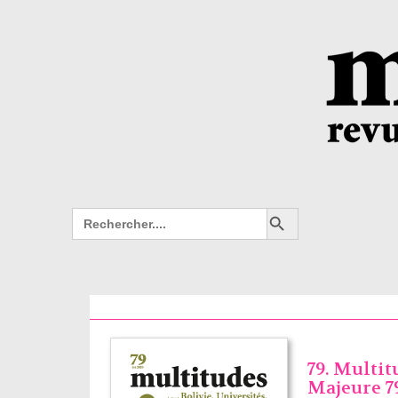
Search Button
Search
for:
79. Multit
Majeure 79