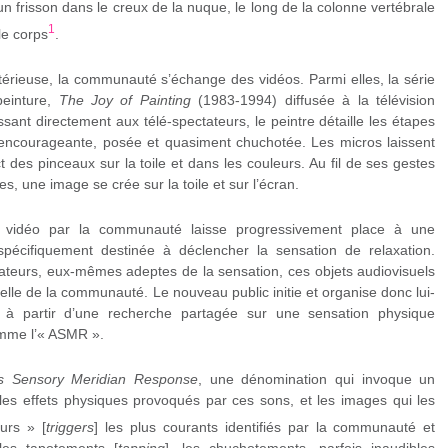
n frisson dans le creux de la nuque, le long de la colonne vertébrale
1
le corps
.
térieuse, la communauté s’échange des vidéos. Parmi elles, la série
peinture,
The Joy of Painting
(1983-1994) diffusée à la télévision
sant directement aux télé-spectateurs, le peintre détaille les étapes
t encourageante, posée et quasiment chuchotée. Les micros laissent
t des pinceaux sur la toile et dans les couleurs. Au fil de ses gestes
s, une image se crée sur la toile et sur l’écran.
vidéo par la communauté laisse progressivement place à une
spécifiquement destinée à déclencher la sensation de relaxation.
ateurs, eux-mêmes adeptes de la sensation, ces objets audiovisuels
ficielle de la communauté. Le nouveau public initie et organise donc lui-
, à partir d’une recherche partagée sur une sensation physique
mme l’« ASMR ».
 Sensory Meridian Response
, une dénomination qui invoque un
e les effets physiques provoqués par ces sons, et les images qui les
urs » [
triggers
] les plus courants identifiés par la communauté et
les tapotements [
tapping
], les chuchotements, parfois inaudibles