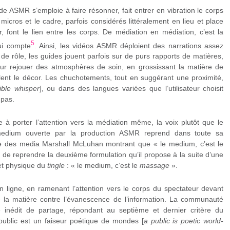
de ASMR s’emploie à faire résonner, fait entrer en vibration le corps
s micros et le cadre, parfois considérés littéralement en lieu et place
r, font le lien entre les corps. De médiation en médiation, c’est la
5
ui compte
. Ainsi, les vidéos ASMR déploient des narrations assez
de rôle, les guides jouent parfois sur de purs rapports de matières,
pour rejouer des atmosphères de soin, en grossissant la matière de
lent le décor. Les chuchotements, tout en suggérant une proximité,
ible whisper
], ou dans des langues variées que l’utilisateur choisit
 pas.
e à porter l’attention vers la médiation même, la voix plutôt que le
medium ouverte par la production ASMR reprend dans toute sa
he des media Marshall McLuhan montrant que « le medium, c’est le
 de reprendre la deuxième formulation qu’il propose à la suite d’une
fet physique du
tingle
: « le medium, c’est le
massage
».
n ligne, en ramenant l’attention vers le corps du spectateur devant
r de la matière contre l’évanescence de l’information. La communauté
nédit de partage, répondant au septième et dernier critère du
ublic est un faiseur poétique de mondes [
a public is poetic world-