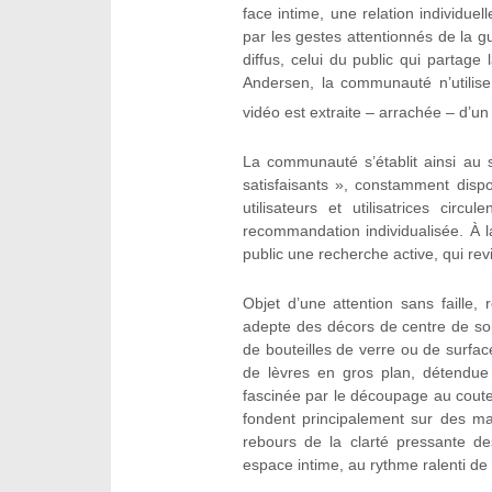
face intime, une relation individuel
par les gestes attentionnés de la
diffus, celui du public qui partag
Andersen, la communauté n’utilise
vidéo est extraite – arrachée – d’un 
La communauté s’établit ainsi au s
satisfaisants », constamment disp
utilisateurs et utilisatrices cir
recommandation individualisée. À l
public une recherche active, qui re
Objet d’une attention sans faille
adepte des décors de centre de so
de bouteilles de verre ou de surfa
de lèvres en gros plan, détendue 
fascinée par le découpage au coute
fondent principalement sur des ma
rebours de la clarté pressante d
espace intime, au rythme ralenti de l