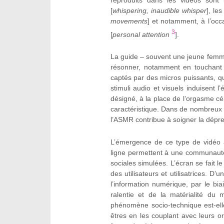
[
whispering, inaudible whisper
], le
movements
] et notamment, à l’occ
3
[
personal attention
].
La guide – souvent une jeune femme 
résonner, notamment en touchant 
captés par des micros puissants, qu
stimuli audio et visuels induisent l
désigné, à la place de l’orgasme c
caractéristique. Dans de nombreux té
l’ASMR contribue à soigner la dépress
L’émergence de ce type de vidéo
ligne permettent à une communauté
sociales simulées. L’écran se fait l
des utilisateurs et utilisatrices. D
l’information numérique, par le bi
ralentie et de la matérialité du
phénomène socio-technique est-ell
êtres en les couplant avec leurs o