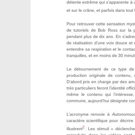
détente extrême qui s’apparente à u
et sur le crâne, et parfois dans tout 
Pour retrouver cette sensation mys
de tutoriels de Bob Ross sur la 
pendant plus de dix ans. En s’adres
de réalisation d’une voix douce e
entendre sa respiration et le contac
tranquilles, et en moins de 30 minute
Le détournement de ce type de 
production originale de contenu, 
D’abord pris en charge par des am
très particuliers feront l’identité of
même le contenu qui l’intéresse
commune, aujourd’hui désignée co
L’acronyme renvoie à
Autonomous
caractère scientifique pour décrir
2
illustrent
. Les stimuli « déclenche
reproduits dans les vidéos sont 