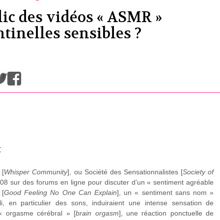
lic des vidéos « ASMR »
tinelles sensibles ?
/
t
 [
Whisper Community
], ou Société des Sensationnalistes [
Society of
008 sur des forums en ligne pour discuter d’un « sentiment agréable
 [
Good Feeling No One Can Explain
], un « sentiment sans nom »
uli, en particulier des sons, induiraient une intense sensation de
l’« orgasme cérébral » [
brain orgasm
], une réaction ponctuelle de