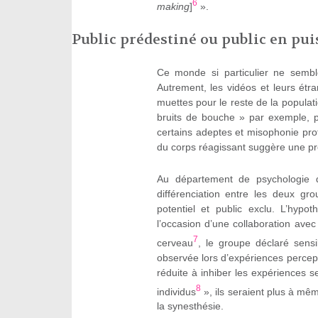
6
making
]
».
Public prédestiné ou public en pui
Ce monde si particulier ne semble
Autrement, les vidéos et leurs étr
muettes pour le reste de la populati
bruits de bouche » par exemple, p
certains adeptes et misophonie pro
du corps réagissant suggère une pré
Au département de psychologie d
différenciation entre les deux gro
potentiel et public exclu. L’hypo
l’occasion d’une collaboration ave
7
cerveau
, le groupe déclaré sens
observée lors d’expériences percep
réduite à inhiber les expériences s
8
individus
», ils seraient plus à mê
la synesthésie.