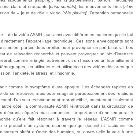
s sons clairs et craquants [
crisp sounds
], les mouvements lents [
slow
asion de « jeux de rôle » vidéo [
rôle playing
], l’attention personnelle
– de la vidéo ASMR joue ainsi avec différentes matières qu’elle fait
directement l’appareillage technique. Ces sons enveloppants sont
i simulent parfois deux oreilles pour provoquer un son binaural. Les
’état de relaxation recherché et peuvent provoquer un pic d’intensité
érébral, comme le
tingle
, autrement dit un frisson ou un fourmillement
moignages, les utilisateurs et utilisatrices des vidéos déclarent que
ion, l’anxiété, le stress, et l’insomnie.
 agit comme le symptôme d’une époque. Les échanges rapides en
 de se retrouver, mais pour imaginer paradoxalement des relations
e canal d’un soin techniquement reproductible, maintenant l’isolement
’un autre côté, la communauté ASMR réintroduit dans la circulation de
ais d’écrans séparés mais connectés, l’importance d’une temporalité
 monde qu’elle fait résonner à travers le réseau. L’ASMR comme
e le produit d’un système économique qui désunit et fractionne les
rdinateurs plutôt qu’avec des humains, ou ouvre-t-elle la voie à une