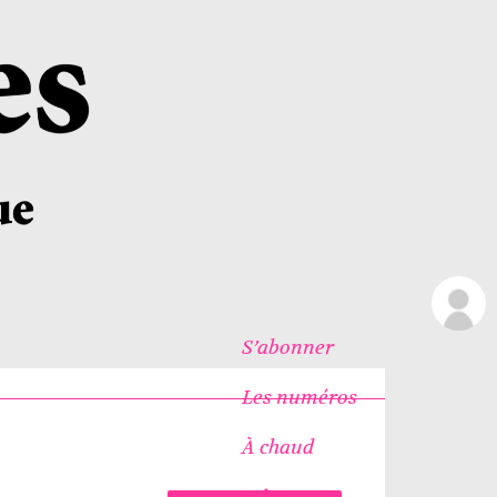
S’abonner
Les numéros
À chaud
Icônes