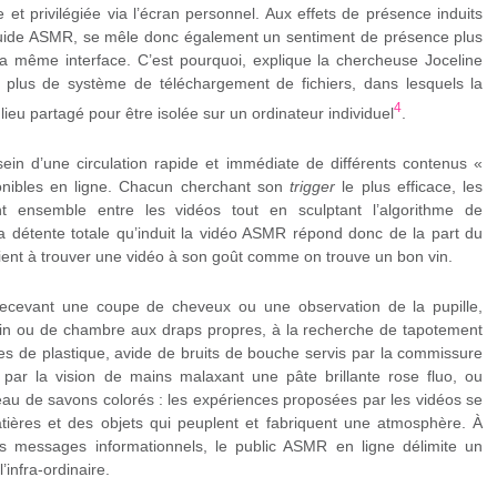
le et privilégiée via l’écran personnel. Aux effets de présence induits
 guide ASMR, se mêle donc également un sentiment de présence plus
e la même interface. C’est pourquoi, explique la chercheuse Joceline
 plus de système de téléchargement de fichiers, dans lesquels la
4
lieu partagé pour être isolée sur un ordinateur individuel
.
ein d’une circulation rapide et immédiate de différents contenus «
onibles en ligne. Chacun cherchant son
trigger
le plus efficace, les
culent ensemble entre les vidéos tout en sculptant l’algorithme de
a détente totale qu’induit la vidéo ASMR répond donc de la part du
vient à trouver une vidéo à son goût comme on trouve un bon vin.
, recevant une coupe de cheveux ou une observation de la pupille,
in ou de chambre aux draps propres, à la recherche de tapotement
ces de plastique, avide de bruits de bouche servis par la commissure
par la vision de mains malaxant une pâte brillante rose fluo, ou
au de savons colorés : les expériences proposées par les vidéos se
tières et des objets qui peuplent et fabriquent une atmosphère. À
es messages informationnels, le public ASMR en ligne délimite un
’infra-ordinaire.