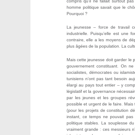
compris qu’il ne fallait surtout pa
homme politique savait que le ch
Pourquoi ?
La jeunesse – force de travail co
industrielle. Puisqu’elle est une 
contraire, elle a les moyens de dép
plus âgées de la population. La cul
Mais cette jeunesse doit garder le p
gouvernement constituant. On ne 
socialistes, démocrates ou islamist
tunisiens n’ont pas tant besoin au
élargi au pays tout entier – y comp
législatif et la governance nécessa
par les jeunes et les groupes révo
possible et urgent de le faire. Mais 
(pour les projets de constitution 
instant, ce temps ne pouvait pas 
politique stables. La souplesse du
vraiment grande : ces messieurs n’a