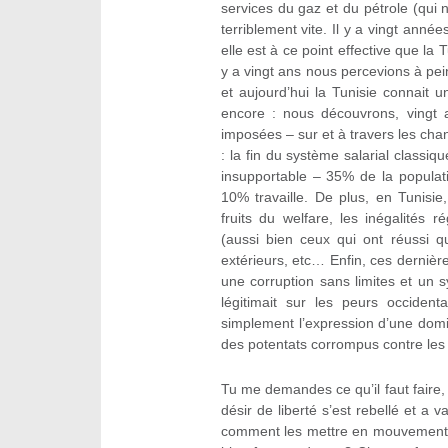
services du gaz et du pétrole (qui n
terriblement vite. Il y a vingt anné
elle est à ce point effective que la
y a vingt ans nous percevions à peine
et aujourd’hui la Tunisie connait 
encore : nous découvrons, vingt a
imposées – sur et à travers les cha
: la fin du système salarial classi
insupportable – 35% de la populati
10% travaille. De plus, en Tunisi
fruits du welfare, les inégalités 
(aussi bien ceux qui ont réussi q
extérieurs, etc… Enfin, ces dernière
une corruption sans limites et un s
légitimait sur les peurs occiden
simplement l’expression d’une domi
des potentats corrompus contre les 
Tu me demandes ce qu’il faut faire, 
désir de liberté s’est rebellé et a 
comment les mettre en mouvement c