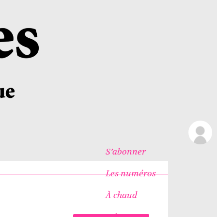
S’abonner
Les numéros
À chaud
Icônes