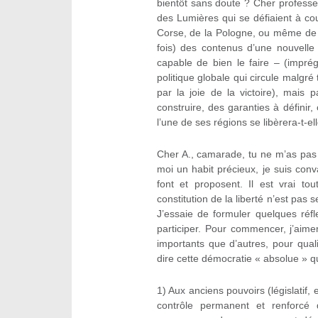
bientôt sans doute ? Cher professe
des Lumières qui se défiaient à co
Corse, de la Pologne, ou même de l
fois) des contenus d’une nouvelle 
capable de bien le faire – (imprég
politique globale qui circule malgré
par la joie de la victoire), mais 
construire, des garanties à définir,
l’une de ses régions se libèrera-t-e
Cher A., camarade, tu ne m’as pas 
moi un habit précieux, je suis con
font et proposent. Il est vrai t
constitution de la liberté n’est pas
J’essaie de formuler quelques réfl
participer. Pour commencer, j’aime
importants que d’autres, pour quali
dire cette démocratie « absolue » q
1) Aux anciens pouvoirs (législatif, 
contrôle permanent et renforcé d