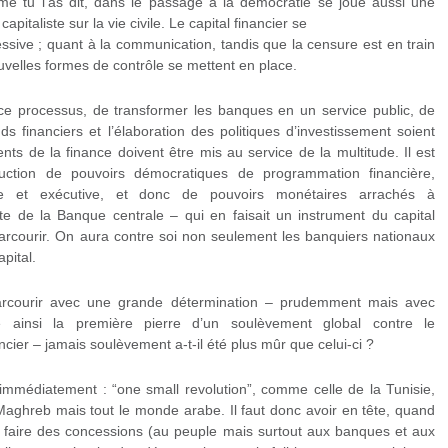
me tu l’as dit, dans le passage à la démocratie se joue aussi une
pitaliste sur la vie civile. Le capital financier se
ssive ; quant à la communication, tandis que la censure est en train
ouvelles formes de contrôle se mettent en place.
e processus, de transformer les banques en un service public, de
ds financiers et l’élaboration des politiques d’investissement soient
s de la finance doivent être mis au service de la multitude. Il est
ruction de pouvoirs démocratiques de programmation financière,
tive et exécutive, et donc de pouvoirs monétaires arrachés à
te de la Banque centrale – qui en faisait un instrument du capital
 parcourir. On aura contre soi non seulement les banquiers nationaux
pital.
parcourir avec une grande détermination – prudemment mais avec
e ainsi la première pierre d’un soulèvement global contre le
ncier – jamais soulèvement a-t-il été plus mûr que celui-ci ?
immédiatement : “one small revolution”, comme celle de la Tunisie,
aghreb mais tout le monde arabe. Il faut donc avoir en tête, quand
ut faire des concessions (au peuple mais surtout aux banques et aux