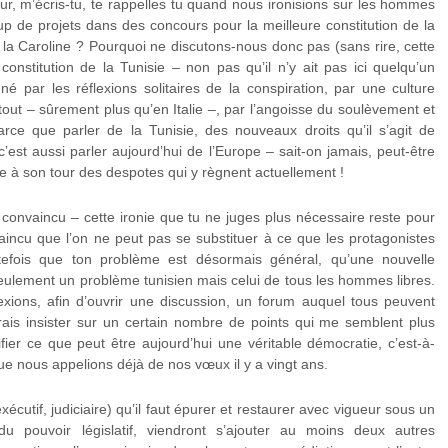
ur, m’écris-tu, te rappelles tu quand nous ironisions sur les hommes
up de projets dans des concours pour la meilleure constitution de la
a Caroline ? Pourquoi ne discutons-nous donc pas (sans rire, cette
constitution de la Tunisie – non pas qu’il n’y ait pas ici quelqu’un
né par les réflexions solitaires de la conspiration, par une culture
 tout – sûrement plus qu’en Italie –, par l’angoisse du soulèvement et
parce que parler de la Tunisie, des nouveaux droits qu’il s’agit de
 c’est aussi parler aujourd’hui de l’Europe – sait-on jamais, peut-être
lle à son tour des despotes qui y règnent actuellement !
convaincu – cette ironie que tu ne juges plus nécessaire reste pour
vaincu que l’on ne peut pas se substituer à ce que les protagonistes
outefois que ton problème est désormais général, qu’une nouvelle
 seulement un problème tunisien mais celui de tous les hommes libres.
exions, afin d’ouvrir une discussion, un forum auquel tous peuvent
rais insister sur un certain nombre de points qui me semblent plus
fier ce que peut être aujourd’hui une véritable démocratie, c’est-à-
ue nous appelions déjà de nos vœux il y a vingt ans.
exécutif, judiciaire) qu’il faut épurer et restaurer avec vigueur sous un
u pouvoir législatif, viendront s’ajouter au moins deux autres