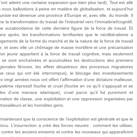
’ont atteint une certaine expansion que bien plus tard). Tout est allé
es nous balbutiions à peine en matière de globalisation, et aujourd’hui
 Tunisie est devenue une province d’Europe et, avec elle, du monde. Il
 la transformation du travail de l’industriel vers l’immatériel/cognitif,
une surabondance de cette dernière figure de la force de travail. Et
ns après, les transformations terrifiantes que le néolibéralisme a
ngements de la forme du marché et de la nature de la force de travail
que, et avec elle un chômage de masse mortifère et une précarisation
on jeune appartient à la force de travail cognitive, mais seulement
e, se sont enchaînées et accumulées les destructions des premiers
régionales féroces, les effets désastreux des processus migratoires
ue ceux qui ont été interrompus), le blocage des investissements
s vingt années nous ont offert l’affirmation d’une dictature mafieuse,
ystème répressif fourbe et cruel (fourbe en ce qu’il s’appuyait et se
tales d’une menace islamique), cruel parce qu’il fut purement et
nation de classe, une exploitation et une oppression organisées par
travailleurs et les honnêtes gens.
maintenant que la conscience de l’exploitation est générale et que le
vaincu. L’insurrection a créé des forces neuves : comment les utiliser,
ontre les anciens ennemis et contre les nouveaux qui apparaîtront