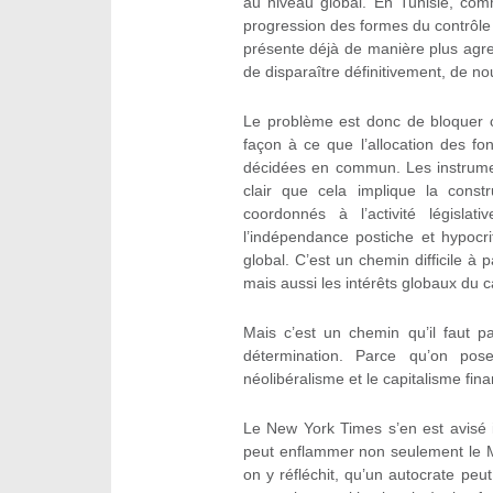
au niveau global. En Tunisie, com
progression des formes du contrôle ca
présente déjà de manière plus agre
de disparaître définitivement, de n
Le problème est donc de bloquer c
façon à ce que l’allocation des fon
décidées en commun. Les instrument
clair que cela implique la const
coordonnés à l’activité législa
l’indépendance postiche et hypocri
global. C’est un chemin difficile à
mais aussi les intérêts globaux du ca
Mais c’est un chemin qu’il faut 
détermination. Parce qu’on pos
néolibéralisme et le capitalisme fina
Le New York Times s’en est avisé 
peut enflammer non seulement le M
on y réfléchit, qu’un autocrate pe