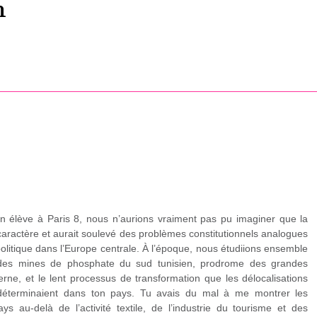
n
on élève à Paris 8, nous n’aurions vraiment pas pu imaginer que la
 caractère et aurait soulevé des problèmes constitutionnels analogues
olitique dans l’Europe centrale. À l’époque, nous étudiions ensemble
e des mines de phosphate du sud tunisien, prodrome des grandes
erne, et le lent processus de transformation que les délocalisations
s déterminaient dans ton pays. Tu avais du mal à me montrer les
ays au-delà de l’activité textile, de l’industrie du tourisme et des