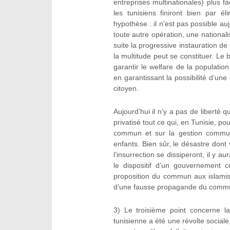
entreprises multinationales) plus 
les tunisiens finiront bien par é
hypothèse : il n’est pas possible au
toute autre opération, une national
suite la progressive instauration d
la multitude peut se constituer. L
garantir le welfare de la population
en garantissant la possibilité d’u
citoyen.
Aujourd’hui il n’y a pas de liberté 
privatisé tout ce qui, en Tunisie, pou
commun et sur la gestion commun
enfants. Bien sûr, le désastre don
l’insurrection se dissiperont, il y a
le dispositif d’un gouvernement 
proposition du commun aux islamist
d’une fausse propagande du commun 
3) Le troisième point concerne 
tunisienne a été une révolte sociale, 