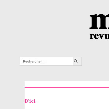
Search Button
Search
for:
D'ici