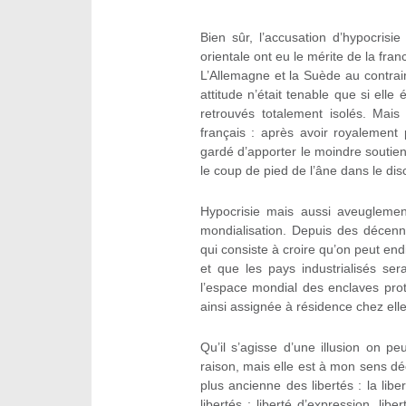
Bien sûr, l’accusation d’hypocris
orientale ont eu le mérite de la fra
L’Allemagne et la Suède au contrai
attitude n’était tenable que si elle
retrouvés totalement isolés. Mai
français : après avoir royalement p
gardé d’apporter le moindre soutie
le coup de pied de l’âne dans le di
Hypocrisie mais aussi aveuglement
mondialisation. Depuis des décenn
qui consiste à croire qu’on peut end
et que les pays industrialisés s
l’espace mondial des enclaves prot
ainsi assignée à résidence chez elle
Qu’il s’agisse d’une illusion on p
raison, mais elle est à mon sens dé
plus ancienne des libertés : la liber
libertés : liberté d’expression, lib