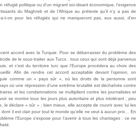
’un réfugié politique ou d’un migrant soi-disant économique, l’exigence
tissants du Maghreb et de l’Afrique au prétexte qu’il n’y a pas de
vera-t-on pour les réfugiés qui ne manqueront pas, eux aussi, d’en
récent accord avec la Turquie. Pour se débarrasser du problème des
écide de le sous-traiter aux Turcs : tous ceux qui sont déjà parvenus
e, et c’est du territoire turc que l’Europe procédera au choix des
cueillir. Afin de rendre cet accord acceptable devant l’opinion, on
rquie comme un « pays sûr », où les droits de la personne sont
n pays où une répression d’une extrême brutalité est déchaînée contre
traires et les condamnations se multiplient contre les journalistes et
uvoir se montre tous les jours plus autoritaire et plus intolérant ; peu
, le déclare « sûr » ; bien mieux, elle accepte de rouvrir avec lui les
dont il est clair pour tout le monde qu’elle ne veut à aucun prix… En
roblème l’Europe s’expose pour l’avenir à tous les chantages : ce ne
cheté.