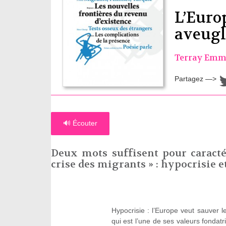
L’Europ
aveug
Terray Emm
Partagez —>
🔊 Écouter
Deux mots suffisent pour caractér
crise des migrants » : hypocrisie 
Hypocrisie : l’Europe veut sauver l
qui est l’une de ses valeurs fondatr