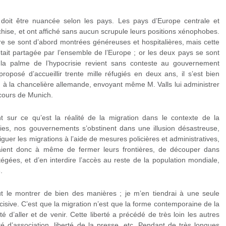
ie doit être nuancée selon les pays. Les pays d’Europe centrale et
nchise, et ont affiché sans aucun scrupule leurs positions xénophobes.
re se sont d’abord montrées généreuses et hospitalières, mais cette
 était partagée par l’ensemble de l’Europe ; or les deux pays se sont
s la palme de l’hypocrisie revient sans conteste au gouvernement
roposé d’accueillir trente mille réfugiés en deux ans, il s’est bien
n à la chancelière allemande, envoyant même M. Valls lui administrer
scours de Munich.
 sur ce qu’est la réalité de la migration dans le contexte de la
ies, nos gouvernements s’obstinent dans une illusion désastreuse,
iguer les migrations à l’aide de mesures policières et administratives,
eraient donc à même de fermer leurs frontières, de découper dans
égées, et d’en interdire l’accès au reste de la population mondiale,
.
eut le montrer de bien des manières ; je m’en tiendrai à une seule
cisive. C’est que la migration n’est que la forme contemporaine de la
té d’aller et de venir. Cette liberté a précédé de très loin les autres
erté d’association, liberté de la presse, etc. Pendant de très longues