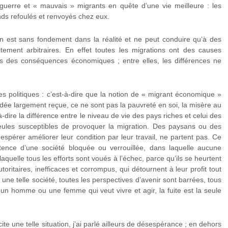
 guerre et « mauvais » migrants en quête d’une vie meilleure : les
onds refoulés et renvoyés chez eux.
on est sans fondement dans la réalité et ne peut conduire qu’à des
itement arbitraires. En effet toutes les migrations ont des causes
utes des conséquences économiques ; entre elles, les différences ne
es politiques : c’est-à-dire que la notion de « migrant économique »
idée largement reçue, ce ne sont pas la pauvreté en soi, la misère au
ire la différence entre le niveau de vie des pays riches et celui des
eules susceptibles de provoquer la migration. Des paysans ou des
espérer améliorer leur condition par leur travail, ne partent pas. Ce
istence d’une société bloquée ou verrouillée, dans laquelle aucune
 laquelle tous les efforts sont voués à l’échec, parce qu’ils se heurtent
oritaires, inefficaces et corrompus, qui détournent à leur profit tout
 une telle société, toutes les perspectives d’avenir sont barrées, tous
 un homme ou une femme qui veut vivre et agir, la fuite est la seule
te une telle situation, j’ai parlé ailleurs de désespérance ; en dehors