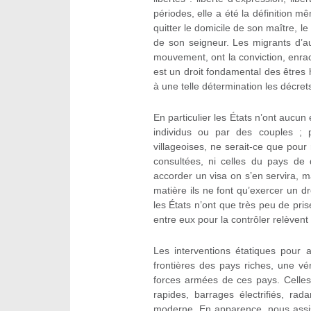
périodes, elle a été la définition mê
quitter le domicile de son maître, le
de son seigneur. Les migrants d’au
mouvement, ont la conviction, enrac
est un droit fondamental des êtres h
à une telle détermination les décre
En particulier les États n’ont aucun 
individus ou par des couples ; 
villageoises, ne serait-ce que pour
consultées, ni celles du pays de 
accorder un visa on s’en servira, m
matière ils ne font qu’exercer un 
les États n’ont que très peu de pris
entre eux pour la contrôler relèvent 
Les interventions étatiques pour a
frontières des pays riches, une vér
forces armées de ces pays. Celles-
rapides, barrages électrifiés, ra
moderne. En apparence, nous assist