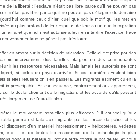
me de la liberté : l’esclave n’était pas libre parce qu’il ne pouvait pas
 serf n’était pas libre parce qu’il ne pouvait pas s’éloigner du domaine
jourd’hui comme ceux d’hier, quel que soit le motif qui les met en
inée au plus profond de leur esprit et de leur cœur, que la migration
umains, et que nul n’est autorisé à leur en interdire l’exercice. Face
ts gouvernementaux ne pèsent pas très lourd.
effet en amont sur la décision de migration. Celle-ci est prise par des
parfois interviennent des familles élargies ou des communautés
 réunir les ressources nécessaires. Mais jamais les autorités ne sont
départ, ni celles du pays d’arrivée. Si ces dernières veulent bien
ais si elles refusent on s’en passera. Les migrants estiment qu’en la
droit imprescriptible. En conséquence, contrairement aux apparences,
e sur le déclenchement de la migration, et les accords qu’ils passent
très largement de l’auto-illusion.
rrêter le mouvement sont-elles plus efficaces ? Il est vrai qu’aux
itable guerre est faite aux migrants par les forces de police et les
ci disposent d’un matériel impressionnant – hélicoptères, vedettes
dars, etc. – et de toutes les ressources de la technologie la plus
ons donc à la bataille du pot de terre contre le pot de fer, et nous