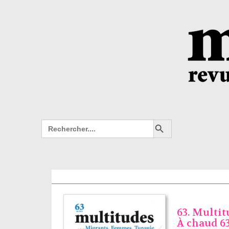
Search Button
Search
for:
63. Multit
À chaud 6