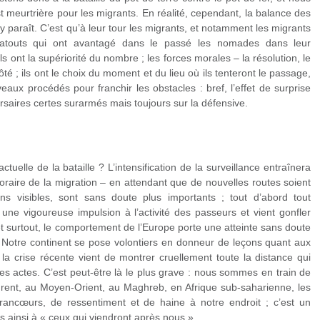
st meurtrière pour les migrants. En réalité, cependant, la balance des
’y paraît. C’est qu’à leur tour les migrants, et notamment les migrants
es atouts qui ont avantagé dans le passé les nomades dans leur
s ont la supériorité du nombre ; les forces morales – la résolution, le
ôté ; ils ont le choix du moment et du lieu où ils tenteront le passage,
eaux procédés pour franchir les obstacles : bref, l’effet de surprise
rsaires certes surarmés mais toujours sur la défensive.
uelle de la bataille ? L’intensification de la surveillance entraînera
raire de la migration – en attendant que de nouvelles routes soient
ns visibles, sont sans doute plus importants ; tout d’abord tout
ne vigoureuse impulsion à l’activité des passeurs et vient gonfler
, et surtout, le comportement de l’Europe porte une atteinte sans doute
 Notre continent se pose volontiers en donneur de leçons quant aux
 la crise récente vient de montrer cruellement toute la distance qui
es actes. C’est peut-être là le plus grave : nous sommes en train de
urent, au Moyen-Orient, au Maghreb, en Afrique sub-saharienne, les
rancœurs, de ressentiment et de haine à notre endroit ; c’est un
s ainsi à « ceux qui viendront après nous ».