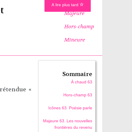
A lire plus tard
t
Majeure
Hors-champ
Mineure
Sommaire
À chaud 63
prétendue «
Hors-champ 63
Icônes 63. Poésie parle
Majeure 63. Les nouvelles
frontières du revenu