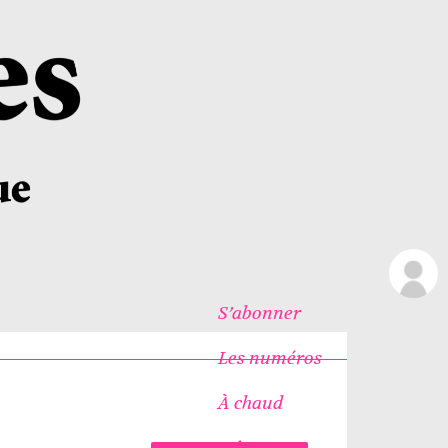
S’abonner
Les numéros
À chaud
Icônes