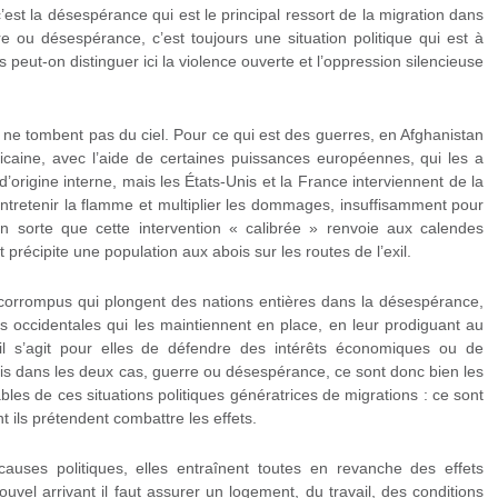
’est la désespérance qui est le principal ressort de la migration dans
e ou désespérance, c’est toujours une situation politique qui est à
us peut-on distinguer ici la violence ouverte et l’oppression silencieuse
s ne tombent pas du ciel. Pour ce qui est des guerres, en Afghanistan
éricaine, avec l’aide de certaines puissances européennes, qui les a
d’origine interne, mais les États-Unis et la France interviennent de la
entretenir la flamme et multiplier les dommages, insuffisamment pour
en sorte que cette intervention « calibrée » renvoie aux calendes
 précipite une population aux abois sur les routes de l’exil.
 corrompus qui plongent des nations entières dans la désespérance,
s occidentales qui les maintiennent en place, en leur prodiguant au
 il s’agit pour elles de défendre des intérêts économiques ou de
Mais dans les deux cas, guerre ou désespérance, ce sont donc bien les
les de ces situations politiques génératrices de migrations : ce sont
 ils prétendent combattre les effets.
causes politiques, elles entraînent toutes en revanche des effets
vel arrivant il faut assurer un logement, du travail, des conditions