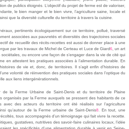
tion de publics éloignés. L’objectif du projet de ferme est de valoriser,
ante, le bien manger et le bien vivre, l’agriculture saine, locale et
insi que la diversité culturelle du territoire à travers la cuisine.
éraux, pertinents écologiquement sur ce territoire, pollué, traversé
ent associées aux pauvretés et diversités des trajectoires sociales
ectif de recueillir des récits-recettes est aussi de donner place à une
xergue par les travaux de Michel de Certeau et Luce de Giard
6
, un art
 sociétales, ou encore une façon de s’engager dans la vie de cité qui
 en attestent les pratiques associées à l’alimentation durable. En
stoires de vie et, donc, de territoires. Il s’agit enfin d’histoires de
d’une volonté de réinvention des pratiques sociales dans l’optique du
e aux liens intergénérationnels.
ur de la Ferme Urbaine de Saint-Denis et du territoire de Plaine
 organisés par la Ferme auxquels se pressent des habitants de ce
 avec des acteurs du territoire ont été réalisés sur l’agriculture
ainsi qu’autour de la Ferme urbaine de Saint-Denis
8
. En tout, une
 récoltés, tous accompagnés d’un témoignage qui fait vivre la recette.
iques, gustatives, nutritives des savoir-faire culinaires locaux, l’idée
raient les spécificités d’une alimentation durable à venir en Seine-