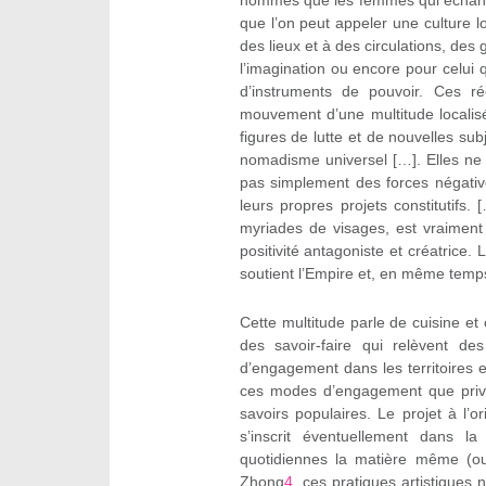
hommes que les femmes qui échangen
que l’on peut appeler une culture lo
des lieux et à des circulations, des
l’imagination ou encore pour celui qu
d’instruments de pouvoir. Ces réc
mouvement d’une multitude localisé
figures de lutte et de nouvelles su
nomadisme universel […]. Elles ne 
pas simplement des forces négative
leurs propres projets constitutifs
myriades de visages, est vraiment l
positivité antagoniste et créatrice. 
soutient l’Empire et, en même temps
Cette multitude parle de cuisine et 
des savoir-faire qui relèvent de
d’engagement dans les territoires 
ces modes d’engagement que privil
savoirs populaires. Le projet à l’
s’inscrit éventuellement dans la 
quotidiennes la matière même (ou
Zhong
4
, ces pratiques artistiques