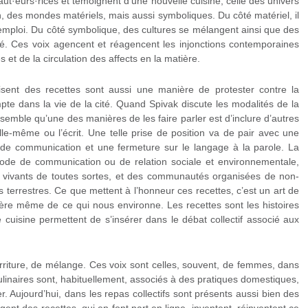
ut·eurs·rices et témoignent d’une nouvelle cuisine, celle des univers
, des mondes matériels, mais aussi symboliques. Du côté matériel, il
 emploi. Du côté symbolique, des cultures se mélangent ainsi que des
lleté. Ces voix agencent et réagencent les injonctions contemporaines
s et de la circulation des affects en la matière.
alisent des recettes sont aussi une manière de protester contre la
pte dans la vie de la cité. Quand Spivak discute les modalités de la
il semble qu’une des manières de les faire parler est d’inclure d’autres
e-même ou l’écrit. Une telle prise de position va de pair avec une
de communication et une fermeture sur le langage à la parole. La
ode de communication ou de relation sociale et environnementale,
 vivants de toutes sortes, et des communautés organisées de non-
 terrestres. Ce que mettent à l’honneur ces recettes, c’est un art de
tière même de ce qui nous environne. Les recettes sont les histoires
e cuisine permettent de s’insérer dans le débat collectif associé aux
urriture, de mélange. Ces voix sont celles, souvent, de femmes, dans
culinaires sont, habituellement, associés à des pratiques domestiques,
 Aujourd’hui, dans les repas collectifs sont présents aussi bien des