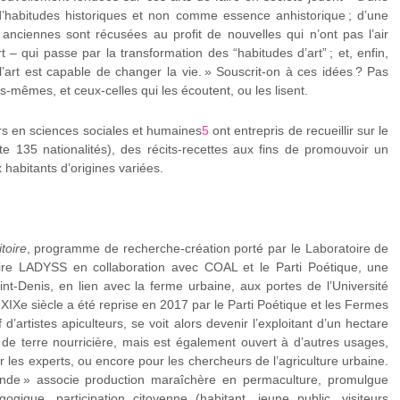
’habitudes historiques et non comme essence anhistorique ; d’une
 anciennes sont récusées au profit de nouvelles qui n’ont pas l’air
art – qui passe par la transformation des “habitudes d’art” ; et, enfin,
– l’art est capable de changer la vie. » Souscrit-on à ces idées ? Pas
s-mêmes, et ceux-celles qui les écoutent, ou les lisent.
s en sciences sociales et humaines
5
ont entrepris de recueillir sur le
pte 135 nationalités), des récits-recettes aux fins de promouvoir un
 habitants d’origines variées.
itoire
, programme de recherche-création porté par le Laboratoire de
toire LADYSS en collaboration avec COAL et le Parti Poétique, une
nt-Denis, en lien avec la ferme urbaine, aux portes de l’Université
 XIX
e
siècle a été reprise en 2017 par le Parti Poétique et les Fermes
f d’artistes apiculteurs, se voit alors devenir l’exploitant d’un hectare
t de terre nourricière, mais est également ouvert à d’autres usages,
ur les experts, ou encore pour les chercheurs de l’agriculture urbaine.
nde » associe production maraîchère en permaculture, promulgue
ogique, participation citoyenne (habitant, jeune public, visiteurs