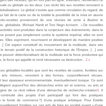
t des recettes, qui en font part en ligne, inventent, réinventent ce
cale ou globale ou les deux. Les récits liés aux recettes renvoient à
 globalisations. Le global n’existe que comme circulation du regard, de
i fait de la carte ou de la totalité la possibilité de la mise en œuvre
its-recettes proviennent de voix réunies de sorte à illustrer le
e, globalisée. Michael Hardt et Toni Negri écrivent : « De nouvelles
bjectivités sont produites dans la conjecture des événements, dans le
se posent pas simplement contre le système impérial, elles ne sont
s. Elles expriment, nourrissent et développent de manière positive
. […] Cet aspect constitutif du mouvement de la multitude, dans ses
e terrain positif de la construction historique de l’Empire, […] une
Le pouvoir déterritorialisant de la multitude est la force productive qui
, la force qui appelle et rend nécessaire sa destruction…
2
»
ces globalités-localités que sont les recettes de cuisine, fondées sur
s arts mineurs, renvoient à des formes, corporellement vécues,
et leur épaisseur environnementale, éventuellement toxique. Ce sont
égient aujourd’hui des démarches entre art et science, ou arts et
origine de ce récit relève d’une démarche de recherche-création
3
. Il
continuité des projets d’art participatif qui font des pratiques
 le fonds de commerce ?) d’une pratique artistique. Pour Estelle
 nouvellement fondées sur ces arts de faire en société jouent « d’une