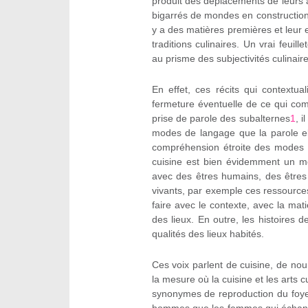
produit des déplacements de leurs a
bigarrés de mondes en construction
y a des matières premières et leur
traditions culinaires. Un vrai feui
au prisme des subjectivités culinaire
En effet, ces récits qui contextu
fermeture éventuelle de ce qui com
prise de parole des subalternes
1
, 
modes de langage que la parole ell
compréhension étroite des modes 
cuisine est bien évidemment un m
avec des êtres humains, des êtres
vivants, par exemple ces ressources
faire avec le contexte, avec la ma
des lieux. En outre, les histoires d
qualités des lieux habités.
Ces voix parlent de cuisine, de no
la mesure où la cuisine et les arts 
synonymes de reproduction du foyer.