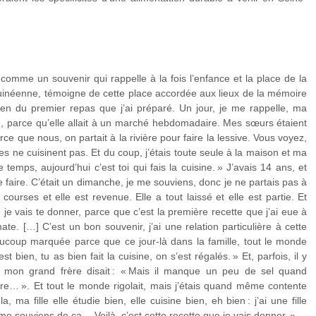
comme un souvenir qui rappelle à la fois l’enfance et la place de la
 guinéenne, témoigne de cette place accordée aux lieux de la mémoire
bien du premier repas que j’ai préparé. Un jour, je me rappelle, ma
ne, parce qu’elle allait à un marché hebdomadaire. Mes sœurs étaient
Parce que nous, on partait à la rivière pour faire la lessive. Vous voyez,
res ne cuisinent pas. Et du coup, j’étais toute seule à la maison et ma
 temps, aujourd’hui c’est toi qui fais la cuisine. » J’avais 14 ans, et
e faire. C’était un dimanche, je me souviens, donc je ne partais pas à
 courses et elle est revenue. Elle a tout laissé et elle est partie. Et
e je vais te donner, parce que c’est la première recette que j’ai eue à
te. […] C’est un bon souvenir, j’ai une relation particulière à cette
aucoup marquée parce que ce jour-là dans la famille, tout le monde
est bien, tu as bien fait la cuisine, on s’est régalés. » Et, parfois, il y
 mon grand frère disait : « Mais il manque un peu de sel quand
… ». Et tout le monde rigolait, mais j’étais quand même contente
 ma fille elle étudie bien, elle cuisine bien, eh bien : j’ai une fille
je me souviens de ça… Voilà, c’est cette recette que je vais donner. »