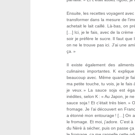
Ensuite, les recettes voyagent avec l
transformer dans la mesure de l’immi
achetait le lait caillé. Là-bas, on pr
[…] Ici, je le fais, avec de la crème
soir je préfère le sucre. Il faut que 
on ne le trouve pas ici. J’ai une am
ça. »
Il existe également des aliments
culinaires importantes. K expliqu
beaucoup avec. Même quand je fais 
ma petite touche, tu vois, je le fai
je veux. » La sauce soja est éga
inédites, selon K : « Au Japon, je ne 
sauce soja ! Et c’était très bien.
fromage. Je l’ai découvert en France
a étonné mon entourage ! […] On a
le fromage. Et moi, j’adore. C’est 
du Nèrè à sécher, puis on passe ça au
le fromage, ça me rappelle cette od