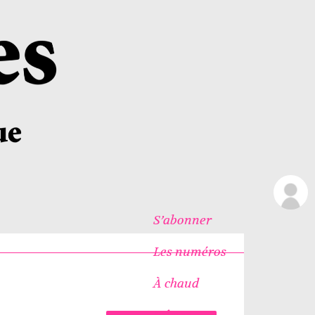
S’abonner
Les numéros
À chaud
Icônes