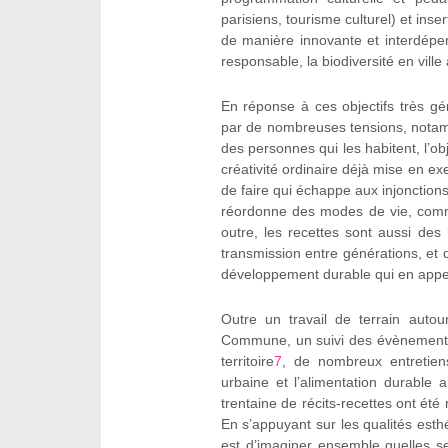
parisiens, tourisme culturel) et inser
de manière innovante et interdépend
responsable, la biodiversité en ville a
En réponse à ces objectifs très gén
par de nombreuses tensions, notamm
des personnes qui les habitent, l’obj
créativité ordinaire déjà mise en e
de faire qui échappe aux injonctions
réordonne des modes de vie, comme
outre, les recettes sont aussi des hi
transmission entre générations, et 
développement durable qui en appell
Outre un travail de terrain auto
Commune, un suivi des évènements
territoire
7
, de nombreux entretiens
urbaine et l’alimentation durable 
trentaine de récits-recettes ont été
En s’appuyant sur les qualités esthét
est d’imaginer ensemble quelles se