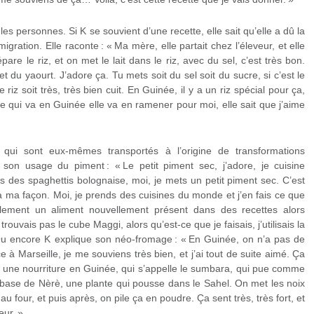
es personnes. Si K se souvient d’une recette, elle sait qu’elle a dû la
gration. Elle raconte : « Ma mère, elle partait chez l’éleveur, et elle
épare le riz, et on met le lait dans le riz, avec du sel, c’est très bon.
 et du yaourt. J’adore ça. Tu mets soit du sel soit du sucre, si c’est le
le riz soit très, très bien cuit. En Guinée, il y a un riz spécial pour ça,
ie qui va en Guinée elle va en ramener pour moi, elle sait que j’aime
 qui sont eux-mêmes transportés à l’origine de transformations
e son usage du piment : « Le petit piment sec, j’adore, je cuisine
des spaghettis bolognaise, moi, je mets un petit piment sec. C’est
s à ma façon. Moi, je prends des cuisines du monde et j’en fais ce que
lement un aliment nouvellement présent dans des recettes alors
trouvais pas le cube Maggi, alors qu’est-ce que je faisais, j’utilisais la
 » Ou encore K explique son néo-fromage : « En Guinée, on n’a pas de
 à Marseille, je me souviens très bien, et j’ai tout de suite aimé. Ça
 une nourriture en Guinée, qui s’appelle le sumbara, qui pue comme
à base de Nèrè, une plante qui pousse dans le Sahel. On met les noix
 four, et puis après, on pile ça en poudre. Ça sent très, très fort, et
eur. »