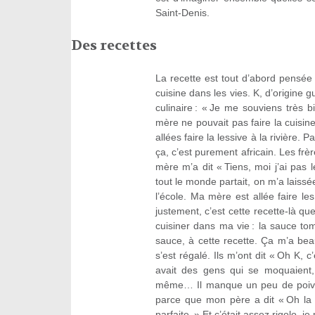
Saint-Denis.
Des recettes
La recette est tout d’abord pensée 
cuisine dans les vies. K, d’origine
culinaire : « Je me souviens très 
mère ne pouvait pas faire la cuisi
allées faire la lessive à la rivière. 
ça, c’est purement africain. Les frè
mère m’a dit « Tiens, moi j’ai pas le
tout le monde partait, on m’a laissé
l’école. Ma mère est allée faire les
justement, c’est cette recette-là qu
cuisiner dans ma vie : la sauce toma
sauce, à cette recette. Ça m’a be
s’est régalé. Ils m’ont dit « Oh K, c’
avait des gens qui se moquaient,
même… Il manque un peu de poivre
parce que mon père a dit « Oh la la,
parfaite. » Et c’était assez rigolo, 