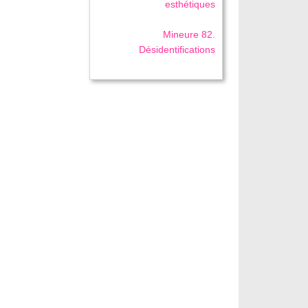
esthétiques
Mineure 82.
Désidentifications