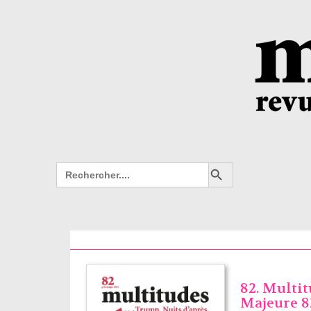
Search Button
Search
for:
82. Multit
Majeure 8