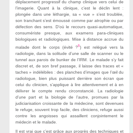
déplacement progressif du champ clinique vers celui de
l’imagerie. Quant à la clinique, c’est le déclin lent :
plongée dans une léthargie, sa « vue » s’est troublée,
son tranchant s’est émoussé comme par atrophie ou par
défection des sens. D’où le recours quasi-automatique,
consumériste presque, aux examens para-cliniques
biologiques et radiologiques. Mise à distance accrue du
6
malade dont le corps (évité ?
) est relégué vers la
radiologie, dans la solitude d’une salle de scanner ou le
tunnel aux parois de bunker de l’IRM. Le malade s’y fait
discret et, de son bref passage, il laisse des traces et «
taches » indélébiles : des planches d’images que l’œil du
radiologue, bien plus puissant derrière son écran que
celui du clinicien, s’applique à lire attentivement et à en
délivrer le compte rendu circonstancié. La radiologie
d’une part et la biologie de l’autre, promues par la
judiciarisation croissante de la médecine, sont devenues
le refuge, souvent trop facile, des cliniciens, refuge aussi
contre les angoisses qui assaillent conjointement le
médecin et le malade.
Il est vrai que c’est grâce aux progrès des techniques et