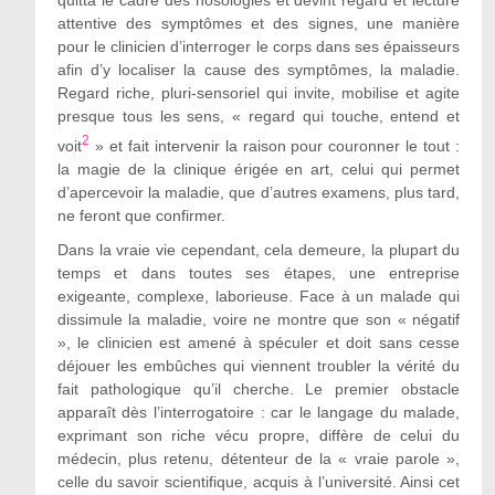
quitta le cadre des nosologies et devint regard et lecture
attentive des symptômes et des signes, une manière
pour le clinicien d’interroger le corps dans ses épaisseurs
afin d’y localiser la cause des symptômes, la maladie.
Regard riche, pluri-sensoriel qui invite, mobilise et agite
presque tous les sens, « regard qui touche, entend et
2
voit
» et fait intervenir la raison pour couronner le tout :
la magie de la clinique érigée en art, celui qui permet
d’apercevoir la maladie, que d’autres examens, plus tard,
ne feront que confirmer.
Dans la vraie vie cependant, cela demeure, la plupart du
temps et dans toutes ses étapes, une entreprise
exigeante, complexe, laborieuse. Face à un malade qui
dissimule la maladie, voire ne montre que son « négatif
», le clinicien est amené à spéculer et doit sans cesse
déjouer les embûches qui viennent troubler la vérité du
fait pathologique qu’il cherche. Le premier obstacle
apparaît dès l’interrogatoire : car le langage du malade,
exprimant son riche vécu propre, diffère de celui du
médecin, plus retenu, détenteur de la « vraie parole »,
celle du savoir scientifique, acquis à l’université. Ainsi cet