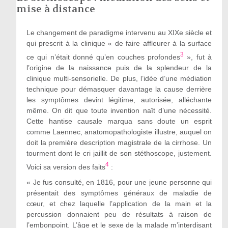
mise à distance
Le changement de paradigme intervenu au XIXe siècle et
qui prescrit à la clinique « de faire affleurer à la surface
3
ce qui n’était donné qu’en couches profondes
», fut à
l’origine de la naissance puis de la splendeur de la
clinique multi-sensorielle. De plus, l’idée d’une médiation
technique pour démasquer davantage la cause derrière
les symptômes devint légitime, autorisée, alléchante
même. On dit que toute invention naît d’une nécessité.
Cette hantise causale marqua sans doute un esprit
comme Laennec, anatomopathologiste illustre, auquel on
doit la première description magistrale de la cirrhose. Un
tourment dont le cri jaillit de son stéthoscope, justement.
4
Voici sa version des faits
:
« Je fus consulté, en 1816, pour une jeune personne qui
présentait des symptômes généraux de maladie de
cœur, et chez laquelle l’application de la main et la
percussion donnaient peu de résultats à raison de
l’embonpoint. L’âge et le sexe de la malade m’interdisant