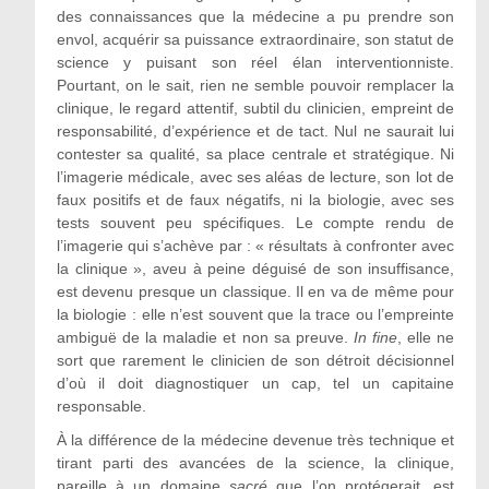
des connaissances que la médecine a pu prendre son
envol, acquérir sa puissance extraordinaire, son statut de
science y puisant son réel élan interventionniste.
Pourtant, on le sait, rien ne semble pouvoir remplacer la
clinique, le regard attentif, subtil du clinicien, empreint de
responsabilité, d’expérience et de tact. Nul ne saurait lui
contester sa qualité, sa place centrale et stratégique. Ni
l’imagerie médicale, avec ses aléas de lecture, son lot de
faux positifs et de faux négatifs, ni la biologie, avec ses
tests souvent peu spécifiques. Le compte rendu de
l’imagerie qui s’achève par : « résultats à confronter avec
la clinique », aveu à peine déguisé de son insuffisance,
est devenu presque un classique. Il en va de même pour
la biologie : elle n’est souvent que la trace ou l’empreinte
ambiguë de la maladie et non sa preuve.
In fine
, elle ne
sort que rarement le clinicien de son détroit décisionnel
d’où il doit diagnostiquer un cap, tel un capitaine
responsable.
À la différence de la médecine devenue très technique et
tirant parti des avancées de la science, la clinique,
pareille à un domaine
sacré
que l’on protégerait, est