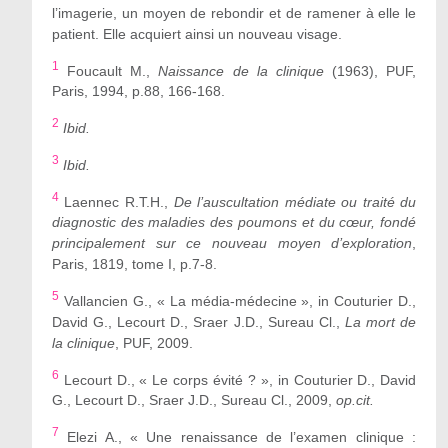
l’imagerie, un moyen de rebondir et de ramener à elle le
patient. Elle acquiert ainsi un nouveau visage.
1
Foucault M.,
Naissance de la clinique
(1963), PUF,
Paris, 1994, p.88, 166-168.
2
Ibid.
3
Ibid.
4
Laennec R.T.H.,
De l’auscultation médiate ou traité du
diagnostic des maladies des poumons et du cœur, fondé
principalement sur ce nouveau moyen d’exploration
,
Paris, 1819, tome I, p.7-8.
5
Vallancien G., « La média-médecine », in Couturier D.,
David G., Lecourt D., Sraer J.D., Sureau Cl.,
La mort de
la clinique
, PUF, 2009.
6
Lecourt D., « Le corps évité ? », in Couturier D., David
G., Lecourt D., Sraer J.D., Sureau Cl., 2009,
op.cit.
7
Elezi A., « Une renaissance de l’examen clinique :