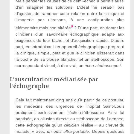
Mais penser les causes de ce demi-échec a permis aussi
d’en imaginer les solutions. L’idéal ne serait-il pas
d’ajuster, de ramener cette relation entre la clinique et
l’imagerie par ultrasons, à une configuration plus
9
élémentaire mais non altérée
? D’une part, en dotant les
cliniciens d’un savoir-faire échographique adapté aux
exigences de leur tâche, et d’acquisition rapide. D’autre
part, en introduisant un appareil échographique propre à
la clinique, simple, petit et que le clinicien glisserait dans
la poche de sa blouse blanche, tel un stéthoscope. Son
correspondant visuel, à dire vrai, un
écho-stéthoscope
!
L’auscultation médiatisée par
l’échographe
Cela fait maintenant cinq ans qu’à partir de ce postulat,
les médecins des urgences de l’hôpital Saint-Louis
pratiquent exclusivement l’écho-stéthoscopie. Ainsi fut
baptisée, en allusion directe au stéthoscope de Laennec,
cette échographie qu’un
clinicien
réalise « au chevet du
malade » avec
un outil ultra-portable
. Depuis quelques