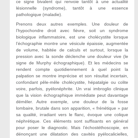
ce signe bivalent qui renvoie tantôt à une actualité
lésionnelle (syndrome), tantôt à une essence
pathologique (maladie).
Prenons deux autres exemples. Une douleur de
l’hypochondre droit avec fièvre, soit un syndrome
biologique inflammatoire, est une cholécystite lorsque
l’échographie montre une vésicule épaissie, augmentée
de volume, habitée de calculs et surtout, lorsque la
pression avec la sonde déclenche une douleur vive (le
signe de Murphy échographique). Et les médecins se
rendent compte quotidiennement à quel point la
palpation se montre imprécise et son résultat incertain,
confondant pêle-mêle cholécystite, hépatalgie ou colite
voire, parfois, pyélonéphrite. Un vrai imbroglio clinique
que la vision échographique immédiate peut davantage
démêler. Autre exemple, une douleur de la fosse
lombaire, brutale dans son apparition, « frénétique » par
sa qualité, irradiant vers le flanc, évoque une colique
néphrétique. Ces éléments sont suffisants en général
pour poser le diagnostic. Mais l’échostéthoscopie, en
dénonçant une dilatation des cavités pyélocalicielles,