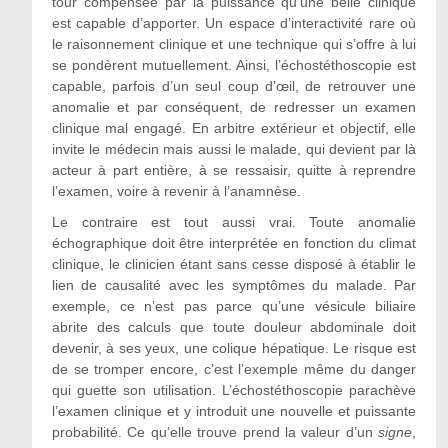
tour compensée par la puissance qu’une belle clinique
est capable d’apporter. Un espace d’interactivité rare où
le raisonnement clinique et une technique qui s’offre à lui
se pondèrent mutuellement. Ainsi, l’échostéthoscopie est
capable, parfois d’un seul coup d’œil, de retrouver une
anomalie et par conséquent, de redresser un examen
clinique mal engagé. En arbitre extérieur et objectif, elle
invite le médecin mais aussi le malade, qui devient par là
acteur à part entière, à se ressaisir, quitte à reprendre
l’examen, voire à revenir à l’anamnèse.
Le contraire est tout aussi vrai. Toute anomalie
échographique doit être interprétée en fonction du climat
clinique, le clinicien étant sans cesse disposé à établir le
lien de causalité avec les symptômes du malade. Par
exemple, ce n’est pas parce qu’une vésicule biliaire
abrite des calculs que toute douleur abdominale doit
devenir, à ses yeux, une colique hépatique. Le risque est
de se tromper encore, c’est l’exemple même du danger
qui guette son utilisation. L’échostéthoscopie parachève
l’examen clinique et y introduit une nouvelle et puissante
probabilité. Ce qu’elle trouve prend la valeur d’un
signe
,