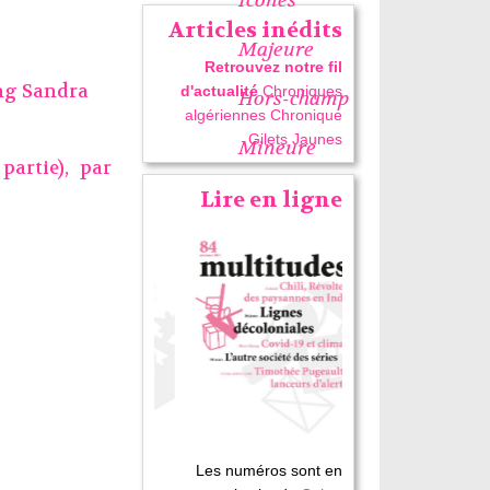
Articles inédits
Majeure
Retrouvez notre fil
ng Sandra
d'actualité
Chroniques
Hors-champ
algériennes
Chronique
Gilets Jaunes
Mineure
partie), par
Lire en ligne
Les numéros sont en