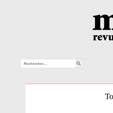
Search Button
Search
for:
To