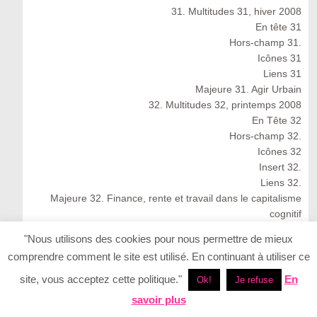
31. Multitudes 31, hiver 2008
En tête 31
Hors-champ 31.
Icônes 31
Liens 31
Majeure 31. Agir Urbain
32. Multitudes 32, printemps 2008
En Tête 32
Hors-champ 32.
Icônes 32
Insert 32.
Liens 32.
Majeure 32. Finance, rente et travail dans le capitalisme
cognitif
Multitudes 32 : Spring 2008
"Nous utilisons des cookies pour nous permettre de mieux
33. Multitudes 33, été 2008
comprendre comment le site est utilisé. En continuant à utiliser ce
33. Multitudes 33 : Summer 2008
En Tête 33
site, vous acceptez cette politique."
En
Ok!
Je refuse
Icônes 33. Ernesto Neto
savoir plus
Insert 33.