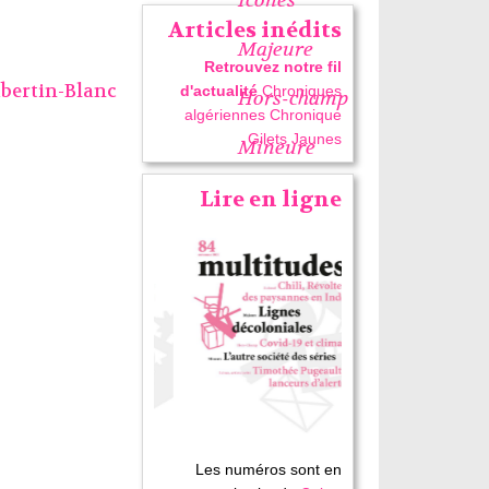
Articles inédits
Majeure
Retrouvez notre fil
ibertin-Blanc
d'actualité
Chroniques
Hors-champ
algériennes
Chronique
Gilets Jaunes
Mineure
Lire en ligne
Les numéros sont en