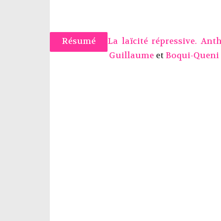
Résumé
La laïcité répressive. An
Guillaume
et
Boqui-Queni 