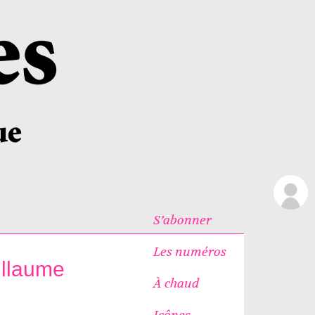
S’abonner
Les numéros
illaume
À chaud
Icônes