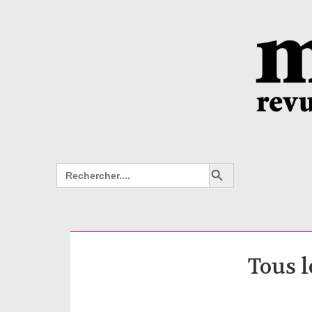
Search Button
Search
for:
Tous l