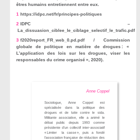
êtres humains entretiennent entre eux.
1
https://idpc.net/fr/principes-politiques
2
IDPC
–
La_dissuasion_ciblee_le_ciblage_selectif_le_trafic.pdf
3
f2020report_FR_web_0.pd.pdf
/ Commission
globale de politique en matière de drogues : «
L
’
application des lois sur les drogues, viser les
responsables du crime organisé », 2020).
Anne Coppel
Sociologue, Anne Coppel est
spécialisée dans la politique des
drogues et de lutte contre le sida.
Militante associative, elle a animé le
débat public depuis 1993 comme
présidente d’un collectif inter-associatif
« Limiter la casse », puis a fondé
l’association française de réduction des